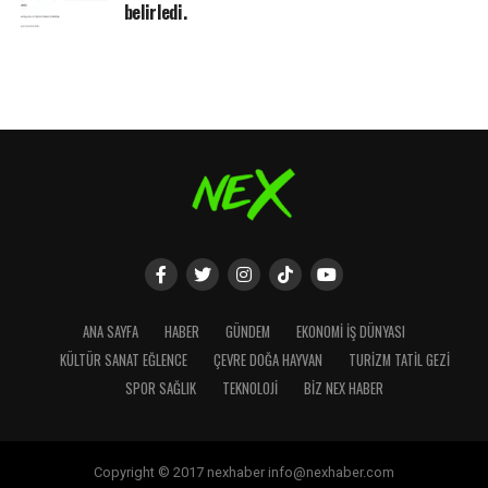
belirledi.
ANA SAYFA
HABER
GÜNDEM
EKONOMI İŞ DÜNYASI
KÜLTÜR SANAT EĞLENCE
ÇEVRE DOĞA HAYVAN
TURIZM TATIL GEZI
SPOR SAĞLIK
TEKNOLOJI
BIZ NEX HABER
Copyright © 2017 nexhaber info@nexhaber.com