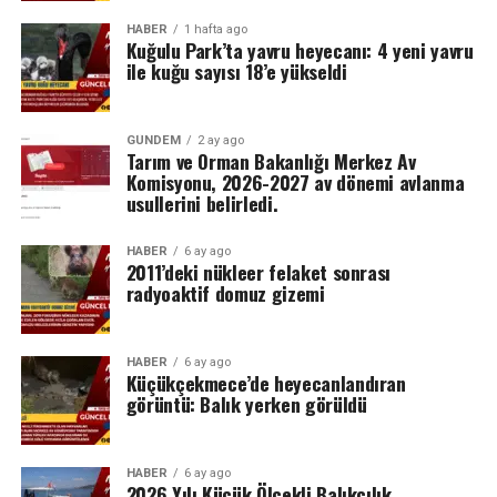
HABER
1 hafta ago
Kuğulu Park’ta yavru heyecanı: 4 yeni yavru
ile kuğu sayısı 18’e yükseldi
GÜNDEM
2 ay ago
Tarım ve Orman Bakanlığı Merkez Av
Komisyonu, 2026-2027 av dönemi avlanma
usullerini belirledi.
HABER
6 ay ago
2011’deki nükleer felaket sonrası
radyoaktif domuz gizemi
HABER
6 ay ago
Küçükçekmece’de heyecanlandıran
görüntü: Balık yerken görüldü
HABER
6 ay ago
2026 Yılı Küçük Ölçekli Balıkçılık