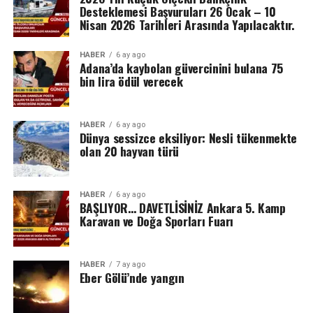
Desteklemesi Başvuruları 26 Ocak – 10
Nisan 2026 Tarihleri Arasında Yapılacaktır.
HABER
6 ay ago
Adana’da kaybolan güvercinini bulana 75
bin lira ödül verecek
HABER
6 ay ago
Dünya sessizce eksiliyor: Nesli tükenmekte
olan 20 hayvan türü
HABER
6 ay ago
BAŞLIYOR… DAVETLİSİNİZ Ankara 5. Kamp
Karavan ve Doğa Sporları Fuarı
HABER
7 ay ago
Eber Gölü’nde yangın