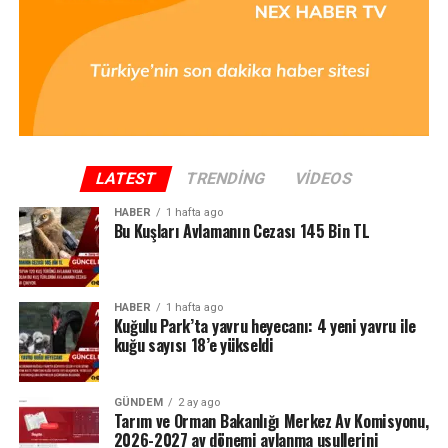
LATEST
TRENDING
VIDEOS
HABER
1 hafta ago
Bu Kuşları Avlamanın Cezası 145 Bin TL
HABER
1 hafta ago
Kuğulu Park’ta yavru heyecanı: 4 yeni yavru ile
kuğu sayısı 18’e yükseldi
GÜNDEM
2 ay ago
Tarım ve Orman Bakanlığı Merkez Av Komisyonu,
2026-2027 av dönemi avlanma usullerini