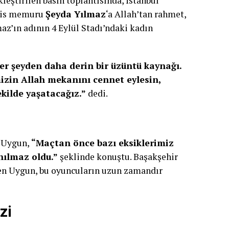
eştirilen basın toplantısında, İstanbul
olis memuru
Şeyda Yılmaz
‘a Allah’tan rahmet,
maz’ın adının 4 Eylül Stadı’ndaki kadın
er şeyden daha derin bir üzüntü kaynağı.
izin Allah mekanını cennet eylesin,
ekilde yaşatacağız.”
dedi.
n Uygun,
“Maçtan önce bazı eksiklerimiz
nılmaz oldu.”
şeklinde konuştu. Başakşehir
ten Uygun, bu oyuncuların uzun zamandır
zi