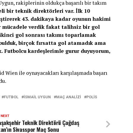
Uygun, rakiplerinin oldukça başarılı bir takım
i bir teknik direktörleri var. İlk 10
iştirerek 43. dakikaya kadar oyunun hakimi
r mücadele verdik fakat talihsiz bir gol
ikinci gol sonrası takımı toparlamak
 bulduk, birçok fırsatta gol atamadık ama
. Futbolcu kardeşlerimle gurur duyuyorum,
d Wien ile oynayacakları karşılaşmada başarı
du.
FUTBOL
İSMAIL UYGUN
MAÇ ANALIZI
POLIS
 NEXT
şakşehir Teknik Direktörü Çağdaş
an’ın Sivasspor Maç Sonu