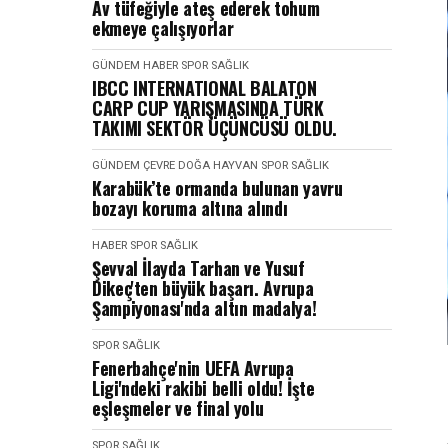
Av tüfeğiyle ateş ederek tohum
ekmeye çalışıyorlar
GÜNDEM
HABER
SPOR SAĞLIK
IBCC INTERNATIONAL BALATON
CARP CUP YARIŞMASINDA TÜRK
TAKIMI SEKTÖR ÜÇÜNCÜSÜ OLDU.
GÜNDEM
ÇEVRE DOĞA HAYVAN
SPOR SAĞLIK
Karabük’te ormanda bulunan yavru
bozayı koruma altına alındı
HABER
SPOR SAĞLIK
Şevval İlayda Tarhan ve Yusuf
Dikeç'ten büyük başarı. Avrupa
Şampiyonası'nda altın madalya!
SPOR SAĞLIK
Fenerbahçe'nin UEFA Avrupa
Ligi'ndeki rakibi belli oldu! İşte
eşleşmeler ve final yolu
SPOR SAĞLIK