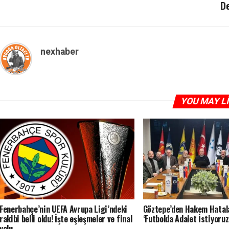
D
nexhaber
YOU MAY L
Fenerbahçe’nin UEFA Avrupa Ligi’ndeki
Göztepe’den Hakem Hatala
rakibi belli oldu! İşte eşleşmeler ve final
‘Futbolda Adalet İstiyoruz
yolu