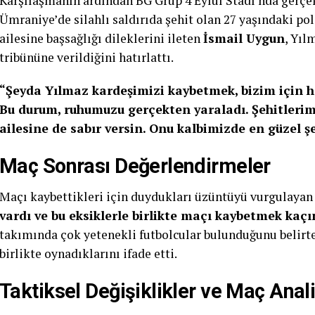
Karşılaşmanın ardından BG Grup 4 Eylül Stadı’nda gerçekl
Ümraniye’de silahlı saldırıda şehit olan 27 yaşındaki p
ailesine başsağlığı dileklerini ileten
İsmail Uygun
, Yıl
tribününe verildiğini hatırlattı.
“Şeyda Yılmaz kardeşimizi kaybetmek, bizim için h
Bu durum, ruhumuzu gerçekten yaraladı. Şehitlerim
ailesine de sabır versin. Onu kalbimizde en güzel ş
Maç Sonrası Değerlendirmeler
Maçı kaybettikleri için duydukları üzüntüyü vurgulaya
vardı ve bu eksiklerle birlikte maçı kaybetmek kaçı
takımında çok yetenekli futbolcular bulunduğunu belir
birlikte oynadıklarını ifade etti.
Taktiksel Değişiklikler ve Maç Anali