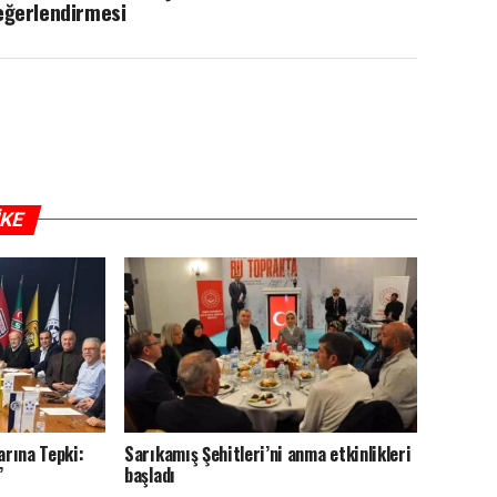
eğerlendirmesi
IKE
rına Tepki:
Sarıkamış Şehitleri’ni anma etkinlikleri
’
başladı