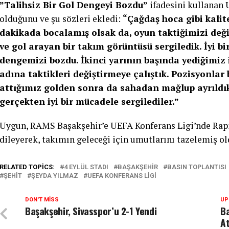
”Talihsiz Bir Gol Dengeyi Bozdu”
ifadesini kullanan 
olduğunu ve şu sözleri ekledi:
“Çağdaş hoca gibi kalitel
dakikada bocalamış olsak da, oyun taktiğimizi değ
ve gol arayan bir takım görüntüsü sergiledik. İyi bi
dengemizi bozdu. İkinci yarının başında yediğimiz 
adına taktikleri değiştirmeye çalıştık. Pozisyonlar
attığımız golden sonra da sahadan mağlup ayrıldık
gerçekten iyi bir mücadele sergilediler.”
Uygun, RAMS Başakşehir’e UEFA Konferans Ligi’nde Rapi
dileyerek, takımın geleceği için umutlarını tazelemiş ol
RELATED TOPICS:
4 EYLÜL STADI
BAŞAKŞEHIR
BASIN TOPLANTISI
ŞEHIT
ŞEYDA YILMAZ
UEFA KONFERANS LIGI
DON'T MISS
UP
Başakşehir, Sivasspor’u 2-1 Yendi
Ba
At