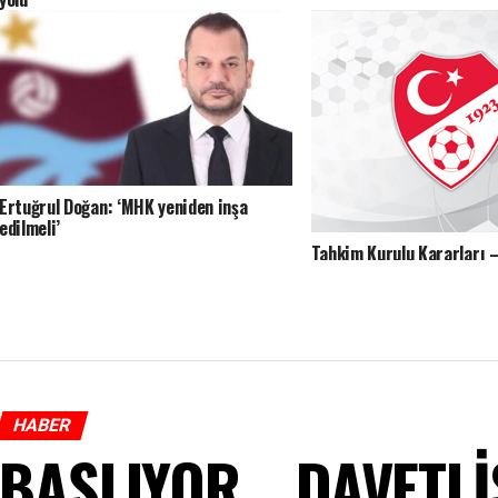
Ertuğrul Doğan: ‘MHK yeniden inşa
edilmeli’
Tahkim Kurulu Kararları 
HABER
BAŞLIYOR… DAVETLİS