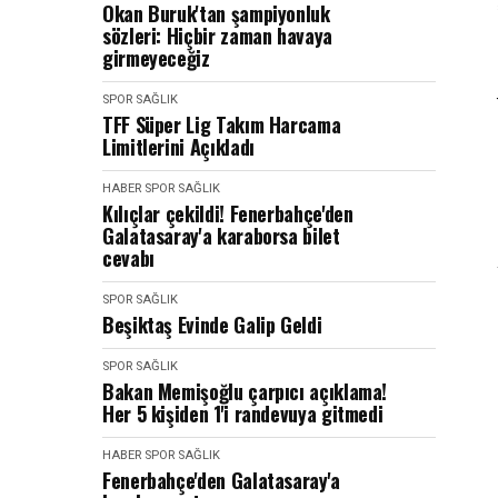
Okan Buruk'tan şampiyonluk
sözleri: Hiçbir zaman havaya
girmeyeceğiz
SPOR SAĞLIK
TFF Süper Lig Takım Harcama
Limitlerini Açıkladı
HABER
SPOR SAĞLIK
Kılıçlar çekildi! Fenerbahçe'den
Galatasaray'a karaborsa bilet
cevabı
SPOR SAĞLIK
Beşiktaş Evinde Galip Geldi
SPOR SAĞLIK
Bakan Memişoğlu çarpıcı açıklama!
Her 5 kişiden 1'i randevuya gitmedi
HABER
SPOR SAĞLIK
Fenerbahçe'den Galatasaray'a