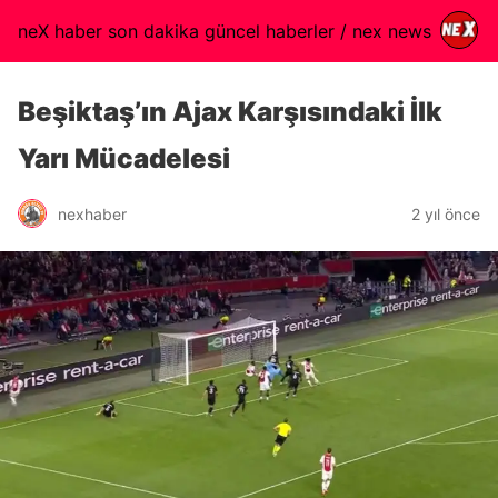
neX haber son dakika güncel haberler / nex news
Beşiktaş’ın Ajax Karşısındaki İlk
Yarı Mücadelesi
nexhaber
2 yıl önce