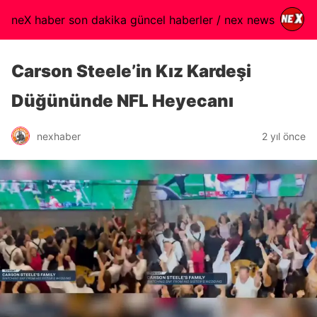
neX haber son dakika güncel haberler / nex news
Carson Steele’in Kız Kardeşi
Düğününde NFL Heyecanı
nexhaber
2 yıl önce