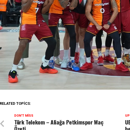
RELATED TOPICS:
DON'T MISS
UP
Türk Telekom – Aliağa Petkimspor Maç
UE
Özeti
be