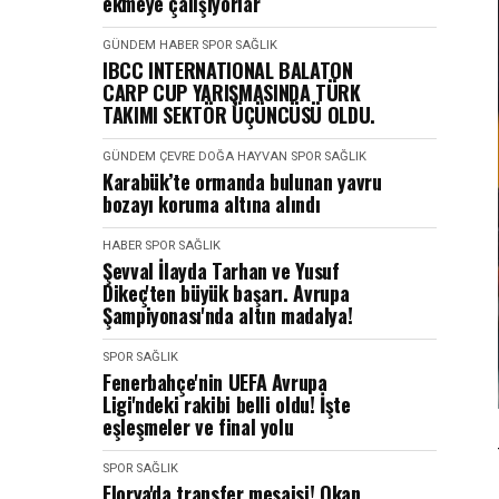
ekmeye çalışıyorlar
GÜNDEM
HABER
SPOR SAĞLIK
IBCC INTERNATIONAL BALATON
CARP CUP YARIŞMASINDA TÜRK
TAKIMI SEKTÖR ÜÇÜNCÜSÜ OLDU.
GÜNDEM
ÇEVRE DOĞA HAYVAN
SPOR SAĞLIK
Karabük’te ormanda bulunan yavru
bozayı koruma altına alındı
HABER
SPOR SAĞLIK
Şevval İlayda Tarhan ve Yusuf
Dikeç'ten büyük başarı. Avrupa
Şampiyonası'nda altın madalya!
SPOR SAĞLIK
Fenerbahçe'nin UEFA Avrupa
Ligi'ndeki rakibi belli oldu! İşte
eşleşmeler ve final yolu
SPOR SAĞLIK
Florya'da transfer mesaisi! Okan