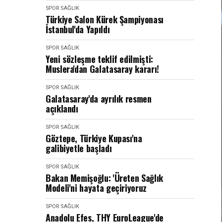
SPOR SAĞLIK
Türkiye Salon Kürek Şampiyonası
İstanbul'da Yapıldı
SPOR SAĞLIK
Yeni sözleşme teklif edilmişti:
Muslera'dan Galatasaray kararı!
SPOR SAĞLIK
Galatasaray'da ayrılık resmen
açıklandı
SPOR SAĞLIK
Göztepe, Türkiye Kupası'na
galibiyetle başladı
SPOR SAĞLIK
Bakan Memişoğlu: 'Üreten Sağlık
Modeli'ni hayata geçiriyoruz
SPOR SAĞLIK
Anadolu Efes, THY EuroLeague'de