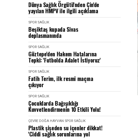
Dünya Sağlık Örgütü'nden Çin'de
yayılan HMPV ile ilgili açıklama
SPOR SAĞLIK
Beşiktaş kupada Sivas
deplasmanında
SPOR SAĞLIK
Göztepe'den Hakem Hatalarına
Tepki: 'Futbolda Adalet İstiyoruz'
SPOR SAĞLIK
Fatih Terim, ilk resmi maçına
çıkıyor
SPOR SAĞLIK
Çocuklarda Bağışıklığı
Kuvvetlendirmenin 10 Etkili Yolu!
ÇEVRE DOĞA HAYVAN
SPOR SAĞLIK
Plastik şişeden su içenler dikkat!
'Ciddi sağlık sorunlarına yol