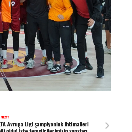
 NEXT
FA Avrupa Ligi şampiyonluk ihtimalleri
lli oldu! İşte temsilcilerimizin şansları