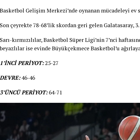
Basketbol Gelişim Merkezi’nde oynanan mücadeleyi ev sa
Son çeyrekte 78-68’lik skordan geri gelen Galatasaray, 3. g
Sarı-kırmızılılar, Basketbol Süper Ligi’nin 7’nci haftas
beyazlılar ise evinde Büyükçekmece Basketbol’u ağırlay
1’İNCİ PERİYOT:
25-27
DEVRE:
46-46
3’ÜNCÜ PERİYOT:
64-71