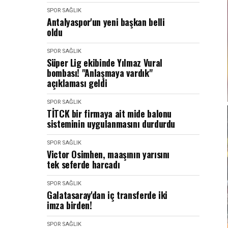
SPOR SAĞLIK
Antalyaspor'un yeni başkan belli
oldu
SPOR SAĞLIK
Süper Lig ekibinde Yılmaz Vural
bombası! "Anlaşmaya vardık"
açıklaması geldi
SPOR SAĞLIK
TİTCK bir firmaya ait mide balonu
sisteminin uygulanmasını durdurdu
SPOR SAĞLIK
Victor Osimhen, maaşının yarısını
tek seferde harcadı
SPOR SAĞLIK
Galatasaray'dan iç transferde iki
imza birden!
SPOR SAĞLIK