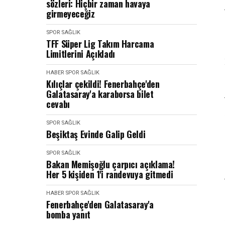
sözleri: Hiçbir zaman havaya
girmeyeceğiz
SPOR SAĞLIK
TFF Süper Lig Takım Harcama
Limitlerini Açıkladı
HABER
SPOR SAĞLIK
Kılıçlar çekildi! Fenerbahçe'den
Galatasaray'a karaborsa bilet
cevabı
SPOR SAĞLIK
Beşiktaş Evinde Galip Geldi
SPOR SAĞLIK
Bakan Memişoğlu çarpıcı açıklama!
Her 5 kişiden 1'i randevuya gitmedi
HABER
SPOR SAĞLIK
Fenerbahçe'den Galatasaray'a
bomba yanıt