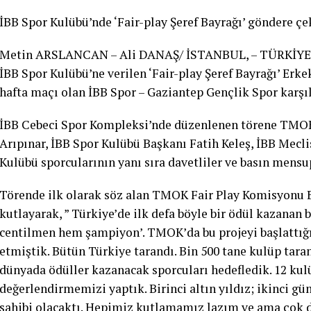
İBB Spor Kulübü’nde ‘Fair-play Şeref Bayrağı’ göndere çe
Metin ARSLANCAN – Ali DANAŞ/ İSTANBUL, – TÜRKİYE M
İBB Spor Kulübü’ne verilen ‘Fair-play Şeref Bayrağı’ Erke
hafta maçı olan İBB Spor – Gaziantep Gençlik Spor karş
İBB Cebeci Spor Kompleksi’nde düzenlenen törene TMOK
Arıpınar, İBB Spor Kulübü Başkanı Fatih Keleş, İBB Meclis
Kulübü sporcularının yanı sıra davetliler ve basın mensup
Törende ilk olarak söz alan TMOK Fair Play Komisyonu B
kutlayarak, ” Türkiye’de ilk defa böyle bir ödül kazanan
centilmen hem şampiyon’. TMOK’da bu projeyi başlattığ
etmiştik. Bütün Türkiye tarandı. Bin 500 tane kulüp ta
dünyada ödüller kazanacak sporcuları hedefledik. 12 kulü
değerlendirmemizi yaptık. Birinci altın yıldız; ikinci gü
sahibi olacaktı. Hepimiz kutlamamız lazım ve ama çok 