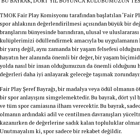
‘BU BAYRAK, DÖRT YIL BOYUNCA KULÜBÜMÜZÜN TE
TMOK Fair Play Komisyonu tarafından başlatılan ‘Fair Pl
spor ahlakının değerlendirilmesi açısından büyük bir değe
branşlarını bünyesinde barındıran, ulusal ve uluslararas
kulüplerimizi ödüllendirmek amacıyla bu uygulamanın h
bir yarış değil, aynı zamanda bir yaşam felsefesi olduğun
hayatın her alanında önemli bir değer, bir yaşam biçimi
yolda nasıl bir insan olduğumuzun da önemli olduğunu hat
değerleri daha iyi anlayarak geleceğe taşımak zorundayı
Fair Play Şeref Bayrağı, bir madalya veya ödül olmanın ö
bir spor anlayışını simgelemektedir. Bu bayrak, dört yı
ve tüm spor camiasına ilham verecektir. Bu bayrak, sadec
olmanın ardındaki adil ve centilmen davranışları yüceltm
kazanırken de değerlerine sadık kalan topluluklar olma
Unutmayalım ki, spor sadece bir rekabet değildir.