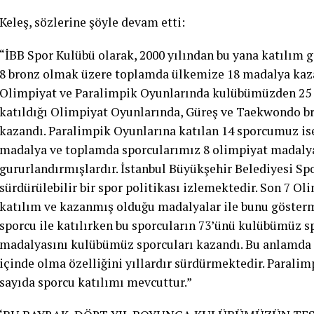
Keleş, sözlerine şöyle devam etti:
“İBB Spor Kulübü olarak, 2000 yılından bu yana katılım g
8 bronz olmak üzere toplamda ülkemize 18 madalya kazan
Olimpiyat ve Paralimpik Oyunlarında kulübümüzden 25 s
katıldığı Olimpiyat Oyunlarında, Güreş ve Taekwondo b
kazandı. Paralimpik Oyunlarına katılan 14 sporcumuz ise
madalya ve toplamda sporcularımız 8 olimpiyat madalya
gururlandırmışlardır. İstanbul Büyükşehir Belediyesi Spo
sürdürülebilir bir spor politikası izlemektedir. Son 7 O
katılım ve kazanmış olduğu madalyalar ile bunu gösterm
sporcu ile katılırken bu sporcuların 73’ünü kulübümüz s
madalyasını kulübümüz sporcuları kazandı. Bu anlamda 
içinde olma özelliğini yıllardır sürdürmektedir. Paral
sayıda sporcu katılımı mevcuttur.”