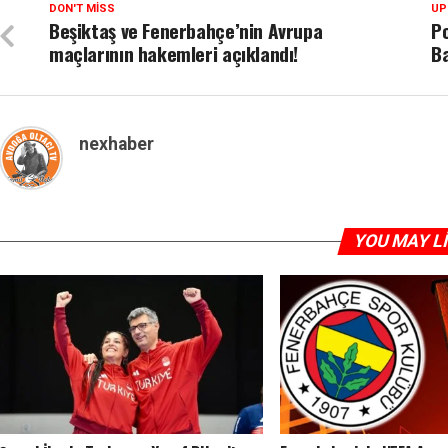
DON'T MISS
UP
Beşiktaş ve Fenerbahçe’nin Avrupa
Po
maçlarının hakemleri açıklandı!
Ba
nexhaber
YOU MAY L