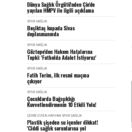
Dünya Sağlık Örgütü'nden Çin'de
yayılan HMPV ile ilgili açıklama
SPOR SAĞLIK
Beşiktaş kupada Sivas
deplasmanında
SPOR SAĞLIK
Göztepe'den Hakem Hatalarına
Tepki: 'Futbolda Adalet İstiyoruz'
SPOR SAĞLIK
Fatih Terim, ilk resmi maçına
çıkıyor
SPOR SAĞLIK
Çocuklarda Bağışıklığı
Kuvvetlendirmenin 10 Etkili Yolu!
ÇEVRE DOĞA HAYVAN
SPOR SAĞLIK
Plastik şişeden su içenler dikkat!
'Ciddi sağlık sorunlarına yol