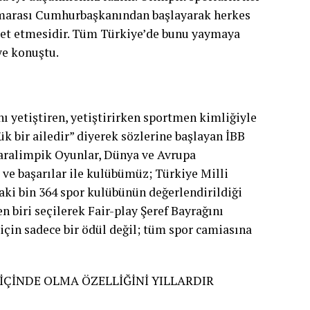
numarası Cumhurbaşkanından başlayarak herkes
eket etmesidir. Tüm Türkiye’de bunu yaymaya
ye konuştu.
nı yetiştiren, yetiştirirken sportmen kimliğiyle
k bir ailedir” diyerek sözlerine başlayan İBB
Paralimpik Oyunlar, Dünya ve Avrupa
 ve başarılar ile kulübümüz; Türkiye Milli
ki bin 364 spor kulübünün değerlendirildiği
n biri seçilerek Fair-play Şeref Bayrağını
çin sadece bir ödül değil; tüm spor camiasına
 İÇİNDE OLMA ÖZELLİĞİNİ YILLARDIR