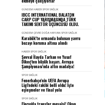
ekmeye çalışıyorlar
GÜNDEM
HABER
SPOR SAĞLIK
IBCC INTERNATIONAL BALATON
CARP CUP YARIŞMASINDA TÜRK
TAKIMI SEKTÖR ÜÇÜNCÜSÜ OLDU.
GÜNDEM
ÇEVRE DOĞA HAYVAN
SPOR SAĞLIK
Karabük’te ormanda bulunan yavru
bozayı koruma altına alındı
HABER
SPOR SAĞLIK
Şevval İlayda Tarhan ve Yusuf
Dikeç'ten büyük başarı. Avrupa
Şampiyonası'nda altın madalya!
SPOR SAĞLIK
Fenerbahçe'nin UEFA Avrupa
Ligi'ndeki rakibi belli oldu! İşte
eşleşmeler ve final yolu
SPOR SAĞLIK
Florya'da transfer mesaisi! Okan