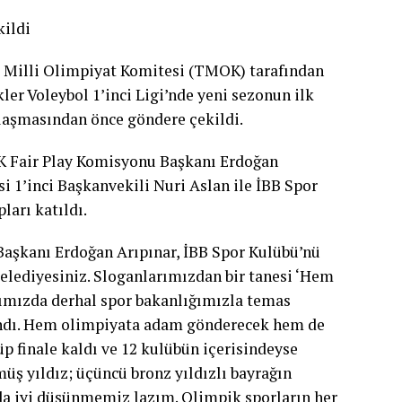
kildi
illi Olimpiyat Komitesi (TMOK) tarafından
kler Voleybol 1’inci Ligi’nde yeni sezonun ilk
ılaşmasından önce göndere çekildi.
 Fair Play Komisyonu Başkanı Erdoğan
i 1’inci Başkanvekili Nuri Aslan ile İBB Spor
ları katıldı.
aşkanı Erdoğan Arıpınar, İBB Spor Kulübü’nü
 belediyesiniz. Sloganlarımızdan bir tanesi ‘Hem
ımızda derhal spor bakanlığımızla temas
randı. Hem olimpiyata adam gönderecek hem de
p finale kaldı ve 12 kulübün içerisindeyse
müş yıldız; üçüncü bronz yıldızlı bayrağın
da iyi düşünmemiz lazım. Olimpik sporların her