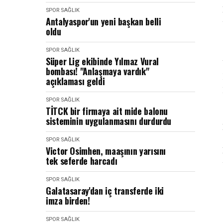
SPOR SAĞLIK
Antalyaspor'un yeni başkan belli
oldu
SPOR SAĞLIK
Süper Lig ekibinde Yılmaz Vural
bombası! "Anlaşmaya vardık"
açıklaması geldi
SPOR SAĞLIK
TİTCK bir firmaya ait mide balonu
sisteminin uygulanmasını durdurdu
SPOR SAĞLIK
Victor Osimhen, maaşının yarısını
tek seferde harcadı
SPOR SAĞLIK
Galatasaray'dan iç transferde iki
imza birden!
SPOR SAĞLIK