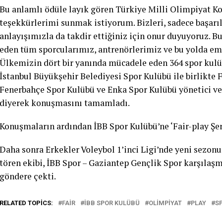
Bu anlamlı ödüle layık gören Türkiye Milli Olimpiyat Ko
teşekkürlerimi sunmak istiyorum. Bizleri, sadece başarıl
anlayışımızla da takdir ettiğiniz için onur duyuyoruz. B
eden tüm sporcularımız, antrenörlerimiz ve bu yolda eme
Ülkemizin dört bir yanında mücadele eden 364 spor kulü
İstanbul Büyükşehir Belediyesi Spor Kulübü ile birlikte 
Fenerbahçe Spor Kulübü ve Enka Spor Kulübü yönetici ve
diyerek konuşmasını tamamladı.
Konuşmaların ardından İBB Spor Kulübü’ne ‘Fair-play Şer
Daha sonra Erkekler Voleybol 1’inci Ligi’nde yeni sezonu
tören ekibi, İBB Spor – Gaziantep Gençlik Spor karşılaşm
göndere çekti.
RELATED TOPICS:
FAIR
İBB SPOR KULÜBÜ
OLIMPIYAT
PLAY
S