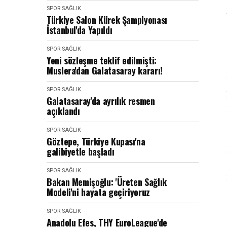
SPOR SAĞLIK
Türkiye Salon Kürek Şampiyonası
İstanbul'da Yapıldı
SPOR SAĞLIK
Yeni sözleşme teklif edilmişti:
Muslera'dan Galatasaray kararı!
SPOR SAĞLIK
Galatasaray'da ayrılık resmen
açıklandı
SPOR SAĞLIK
Göztepe, Türkiye Kupası'na
galibiyetle başladı
SPOR SAĞLIK
Bakan Memişoğlu: 'Üreten Sağlık
Modeli'ni hayata geçiriyoruz
SPOR SAĞLIK
Anadolu Efes, THY EuroLeague'de