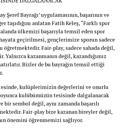
SİSİNDE DALGALANACAK’
ay Şeref Bayrağı’ uygulamasının, başarının ve
r taşıdığını anlatan Fatih Keleş, “Farklı spor
ı alanda ülkemizi başarıyla temsil eden spor
ayata geçirilmesi, gençlerimize sporun sadece
u öğretmektedir. Fair-play, sadece sahada değil,
dir. Yalnızca kazanmanın değil, kazandığımız
ırlatır. Bizler de bu bayrağın temsil ettiği
z.
tesinde, kulüplerimizin değerlerini ve onurlu
l boyunca kulübümüzün tesisinde dalgalanacak
e bir sembol değil, aynı zamanda başarılı
ektedir. Fair-play bize kazanan bireyler değil,
nın önemini öğrenmemizi sağlıyor.