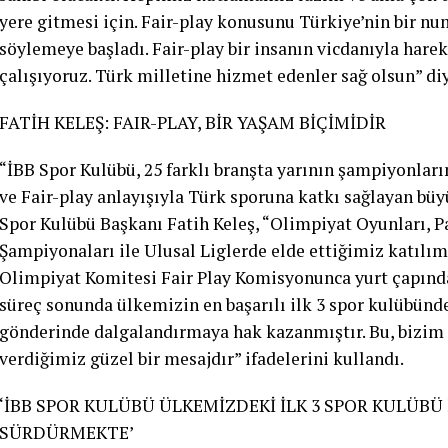
yere gitmesi için. Fair-play konusunu Türkiye’nin bir 
söylemeye başladı. Fair-play bir insanın vicdanıyla har
çalışıyoruz. Türk milletine hizmet edenler sağ olsun” di
FATİH KELEŞ: FAIR-PLAY, BİR YAŞAM BİÇİMİDİR
“İBB Spor Kulübü, 25 farklı branşta yarının şampiyonları
ve Fair-play anlayışıyla Türk sporuna katkı sağlayan büyü
Spor Kulübü Başkanı Fatih Keleş, “Olimpiyat Oyunları, 
Şampiyonaları ile Ulusal Liglerde elde ettiğimiz katılım
Olimpiyat Komitesi Fair Play Komisyonunca yurt çapında
süreç sonunda ülkemizin en başarılı ilk 3 spor kulübünde
gönderinde dalgalandırmaya hak kazanmıştır. Bu, bizim i
verdiğimiz güzel bir mesajdır” ifadelerini kullandı.
‘İBB SPOR KULÜBÜ ÜLKEMİZDEKİ İLK 3 SPOR KULÜBÜ
SÜRDÜRMEKTE’