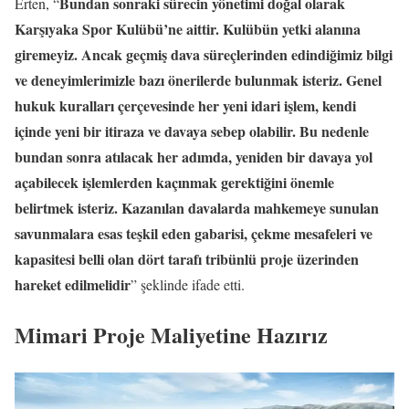
Bundan sonraki sürecin yönetimi doğal olarak
Erten, “
Karşıyaka Spor Kulübü’ne aittir. Kulübün yetki alanına
giremeyiz. Ancak geçmiş dava süreçlerinden edindiğimiz bilgi
ve deneyimlerimizle bazı önerilerde bulunmak isteriz. Genel
hukuk kuralları çerçevesinde her yeni idari işlem, kendi
içinde yeni bir itiraza ve davaya sebep olabilir. Bu nedenle
bundan sonra atılacak her adımda, yeniden bir davaya yol
açabilecek işlemlerden kaçınmak gerektiğini önemle
belirtmek isteriz. Kazanılan davalarda mahkemeye sunulan
savunmalara esas teşkil eden gabarisi, çekme mesafeleri ve
kapasitesi belli olan dört tarafı tribünlü proje üzerinden
hareket edilmelidir
” şeklinde ifade etti.
Mimari Proje Maliyetine Hazırız