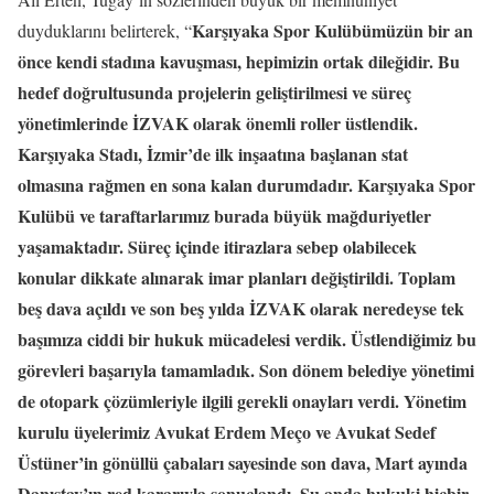
Karşıyaka Spor Kulübümüzün bir an
duyduklarını belirterek, “
önce kendi stadına kavuşması, hepimizin ortak dileğidir. Bu
hedef doğrultusunda projelerin geliştirilmesi ve süreç
yönetimlerinde İZVAK olarak önemli roller üstlendik.
Karşıyaka Stadı, İzmir’de ilk inşaatına başlanan stat
olmasına rağmen en sona kalan durumdadır. Karşıyaka Spor
Kulübü ve taraftarlarımız burada büyük mağduriyetler
yaşamaktadır. Süreç içinde itirazlara sebep olabilecek
konular dikkate alınarak imar planları değiştirildi. Toplam
beş dava açıldı ve son beş yılda İZVAK olarak neredeyse tek
başımıza ciddi bir hukuk mücadelesi verdik. Üstlendiğimiz bu
görevleri başarıyla tamamladık. Son dönem belediye yönetimi
de otopark çözümleriyle ilgili gerekli onayları verdi. Yönetim
kurulu üyelerimiz Avukat Erdem Meço ve Avukat Sedef
Üstüner’in gönüllü çabaları sayesinde son dava, Mart ayında
Danıştay’ın red kararıyla sonuçlandı. Şu anda hukuki hiçbir