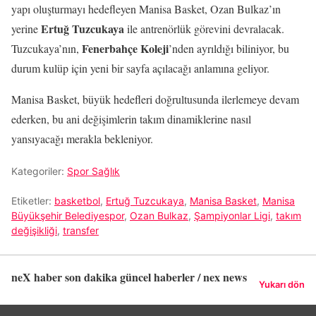
yapı oluşturmayı hedefleyen Manisa Basket, Ozan Bulkaz’ın
Ertuğ Tuzcukaya
yerine
ile antrenörlük görevini devralacak.
Fenerbahçe Koleji
Tuzcukaya’nın,
’nden ayrıldığı biliniyor, bu
durum kulüp için yeni bir sayfa açılacağı anlamına geliyor.
Manisa Basket, büyük hedefleri doğrultusunda ilerlemeye devam
ederken, bu ani değişimlerin takım dinamiklerine nasıl
yansıyacağı merakla bekleniyor.
Kategoriler:
Spor Sağlık
Etiketler:
basketbol
,
Ertuğ Tuzcukaya
,
Manisa Basket
,
Manisa
Büyükşehir Belediyespor
,
Ozan Bulkaz
,
Şampiyonlar Ligi
,
takım
değişikliği
,
transfer
neX haber son dakika güncel haberler / nex news
Yukarı dön