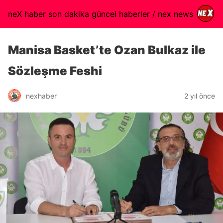
neX haber son dakika güncel haberler / nex news
Manisa Basket’te Ozan Bulkaz ile
Sözleşme Feshi
nexhaber
2 yıl önce