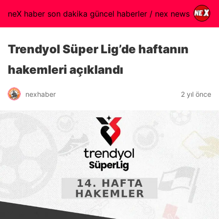
neX haber son dakika güncel haberler / nex news
Trendyol Süper Lig’de haftanın
hakemleri açıklandı
nexhaber
2 yıl önce