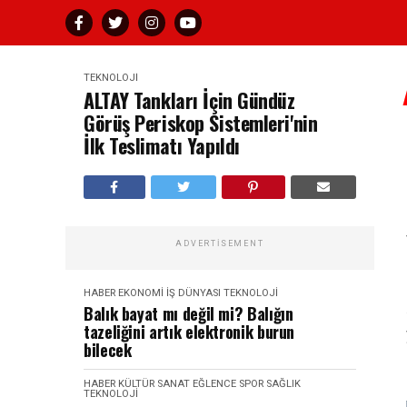
TEKNOLOJI
ALTAY Tankları İçin Gündüz
Görüş Periskop Sistemleri'nin
İlk Teslimatı Yapıldı
ADVERTISEMENT
HABER
EKONOMI İŞ DÜNYASI
TEKNOLOJI
Balık bayat mı değil mi? Balığın
tazeliğini artık elektronik burun
bilecek
HABER
KÜLTÜR SANAT EĞLENCE
SPOR SAĞLIK
TEKNOLOJI