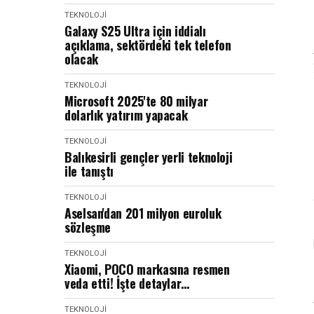
TEKNOLOJI
Galaxy S25 Ultra için iddialı
açıklama, sektördeki tek telefon
olacak
TEKNOLOJI
Microsoft 2025'te 80 milyar
dolarlık yatırım yapacak
TEKNOLOJI
Balıkesirli gençler yerli teknoloji
ile tanıştı
TEKNOLOJI
Aselsan'dan 201 milyon euroluk
sözleşme
TEKNOLOJI
Xiaomi, POCO markasına resmen
veda etti! İşte detaylar…
TEKNOLOJI