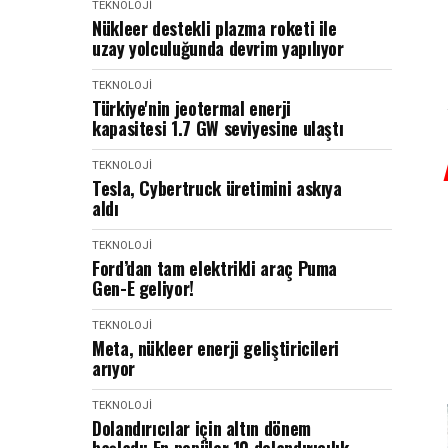
TEKNOLOJI
Nükleer destekli plazma roketi ile
uzay yolculuğunda devrim yapılıyor
TEKNOLOJI
Türkiye'nin jeotermal enerji
kapasitesi 1.7 GW seviyesine ulaştı
TEKNOLOJI
Tesla, Cybertruck üretimini askıya
aldı
TEKNOLOJI
Ford’dan tam elektrikli araç Puma
Gen-E geliyor!
TEKNOLOJI
Meta, nükleer enerji geliştiricileri
arıyor
TEKNOLOJI
Dolandırıcılar için altın dönem