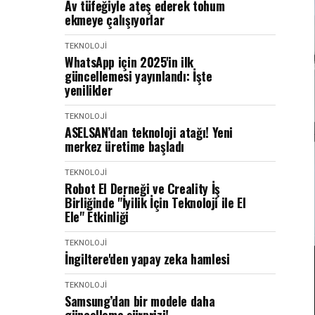
Av tüfeğiyle ateş ederek tohum
ekmeye çalışıyorlar
TEKNOLOJI
WhatsApp için 2025'in ilk
güncellemesi yayınlandı: İşte
yenilikler
TEKNOLOJI
ASELSAN’dan teknoloji atağı! Yeni
merkez üretime başladı
TEKNOLOJI
Robot El Derneği ve Creality İş
Birliğinde "İyilik İçin Teknoloji ile El
Ele" Etkinliği
TEKNOLOJI
İngiltere'den yapay zeka hamlesi
TEKNOLOJI
Samsung’dan bir modele daha