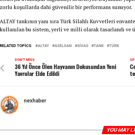
zorlu koşullarda dahi güvenilir bir performans sunuyor.
ALTAY tankının yanı sıra Türk Silahlı Kuvvetleri envanter
kullanılan bu sistem, yerli ve milli olarak tasarlandı ve ü
RELATED TOPICS:
ALTAY
ASELSAN
SIVAS
TANK
TÜRK
DON'T MISS
UP
36 Yıl Önce Ölen Hayvanın Dokusundan Yeni
Ce
Yavrular Elde Edildi
te
nexhaber
YOU MAY L