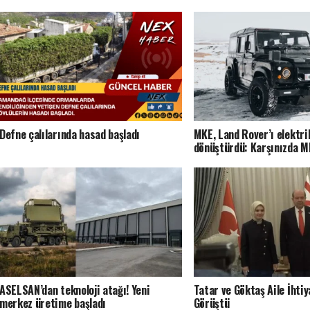
Defne çalılarında hasad başladı
MKE, Land Rover’ı elektri
dönüştürdü: Karşınızda 
ASELSAN’dan teknoloji atağı! Yeni
Tatar ve Göktaş Aile İhtiy
merkez üretime başladı
Görüştü