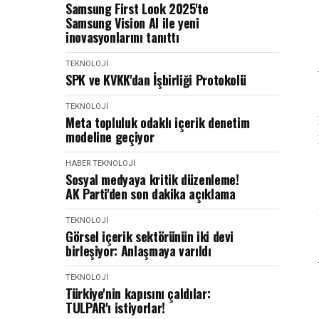
Samsung First Look 2025'te
Samsung Vision AI ile yeni
inovasyonlarını tanıttı
TEKNOLOJI
SPK ve KVKK'dan İşbirliği Protokolü
TEKNOLOJI
Meta topluluk odaklı içerik denetim
modeline geçiyor
HABER
TEKNOLOJI
Sosyal medyaya kritik düzenleme!
AK Parti'den son dakika açıklama
TEKNOLOJI
Görsel içerik sektörünün iki devi
birleşiyor: Anlaşmaya varıldı
TEKNOLOJI
Türkiye'nin kapısını çaldılar:
TULPAR'ı istiyorlar!