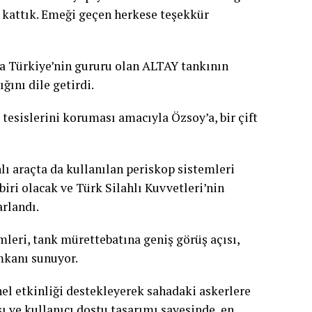
e kattık. Emeği geçen herkese teşekkür
 Türkiye’nin gururu olan ALTAY tankının
ğını dile getirdi.
esislerini koruması amacıyla Özsoy’a, bir çift
lı araçta da kullanılan periskop sistemleri
iri olacak ve Türk Silahlı Kuvvetleri’nin
rlandı.
leri, tank mürettebatına geniş görüş açısı,
mkanı sunuyor.
el etkinliği destekleyerek sahadaki askerlere
sı ve kullanıcı dostu tasarımı sayesinde, en