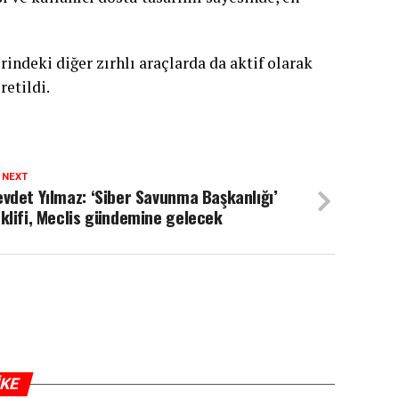
indeki diğer zırhlı araçlarda da aktif olarak
retildi.
 NEXT
vdet Yılmaz: ‘Siber Savunma Başkanlığı’
klifi, Meclis gündemine gelecek
IKE