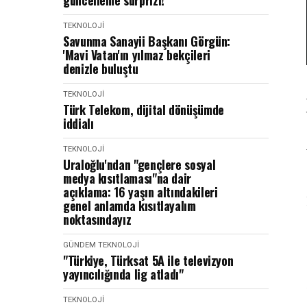
güncelleme sürprizi!
TEKNOLOJI
Savunma Sanayii Başkanı Görgün:
'Mavi Vatan'ın yılmaz bekçileri
denizle buluştu
TEKNOLOJI
Türk Telekom, dijital dönüşümde
iddialı
TEKNOLOJI
Uraloğlu'ndan "gençlere sosyal
medya kısıtlaması"na dair
açıklama: 16 yaşın altındakileri
genel anlamda kısıtlayalım
noktasındayız
GÜNDEM
TEKNOLOJI
"Türkiye, Türksat 5A ile televizyon
yayıncılığında lig atladı"
TEKNOLOJI