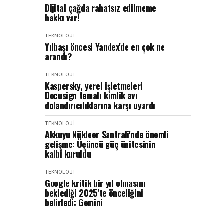
Dijital çağda rahatsız edilmeme
hakkı var!
TEKNOLOJI
Yılbaşı öncesi Yandex'de en çok ne
arandı?
TEKNOLOJI
Kaspersky, yerel işletmeleri
Docusign temalı kimlik avı
dolandırıcılıklarına karşı uyardı
TEKNOLOJI
Akkuyu Nükleer Santrali'nde önemli
gelişme: Üçüncü güç ünitesinin
kalbi kuruldu
TEKNOLOJI
Google kritik bir yıl olmasını
beklediği 2025’te önceliğini
belirledi: Gemini