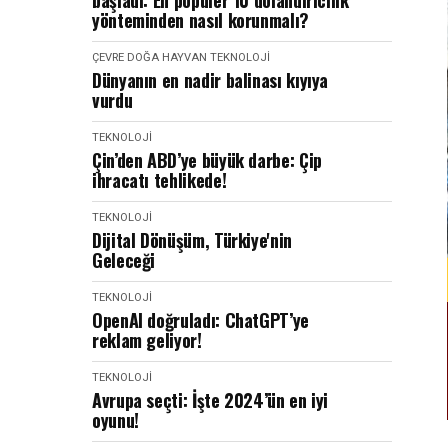
başladı: En popüler 10 dolandırıcılık
yönteminden nasıl korunmalı?
ÇEVRE DOĞA HAYVAN
TEKNOLOJI
Dünyanın en nadir balinası kıyıya
vurdu
TEKNOLOJI
Çin’den ABD’ye büyük darbe: Çip
ihracatı tehlikede!
TEKNOLOJI
Dijital Dönüşüm, Türkiye'nin
Geleceği
TEKNOLOJI
OpenAI doğruladı: ChatGPT’ye
reklam geliyor!
TEKNOLOJI
Avrupa seçti: İşte 2024’ün en iyi
oyunu!