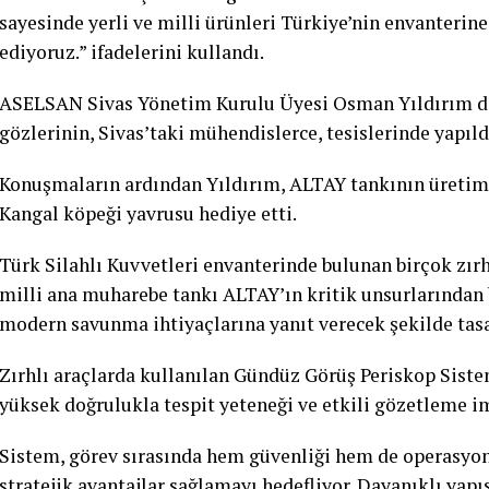
sayesinde yerli ve milli ürünleri Türkiye’nin envanterin
ediyoruz.” ifadelerini kullandı.
ASELSAN Sivas Yönetim Kurulu Üyesi Osman Yıldırım da
gözlerinin, Sivas’taki mühendislerce, tesislerinde yapıldı
Konuşmaların ardından Yıldırım, ALTAY tankının üretim t
Kangal köpeği yavrusu hediye etti.
Türk Silahlı Kuvvetleri envanterinde bulunan birçok zırh
milli ana muharebe tankı ALTAY’ın kritik unsurlarından b
modern savunma ihtiyaçlarına yanıt verecek şekilde tasa
Zırhlı araçlarda kullanılan Gündüz Görüş Periskop Sistem
yüksek doğrulukla tespit yeteneği ve etkili gözetleme i
Sistem, görev sırasında hem güvenliği hem de operasyon
stratejik avantajlar sağlamayı hedefliyor. Dayanıklı yapı