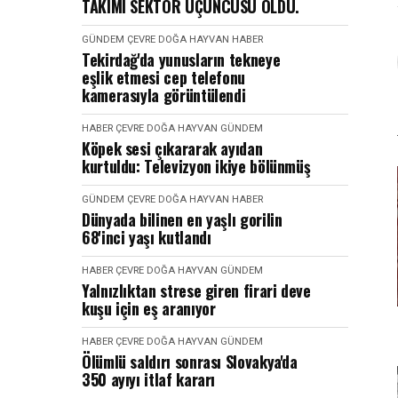
TAKIMI SEKTÖR ÜÇÜNCÜSÜ OLDU.
GÜNDEM
ÇEVRE DOĞA HAYVAN
HABER
Tekirdağ'da yunusların tekneye
eşlik etmesi cep telefonu
kamerasıyla görüntülendi
HABER
ÇEVRE DOĞA HAYVAN
GÜNDEM
Köpek sesi çıkararak ayıdan
kurtuldu: Televizyon ikiye bölünmüş
GÜNDEM
ÇEVRE DOĞA HAYVAN
HABER
Dünyada bilinen en yaşlı gorilin
68'inci yaşı kutlandı
HABER
ÇEVRE DOĞA HAYVAN
GÜNDEM
Yalnızlıktan strese giren firari deve
kuşu için eş aranıyor
HABER
ÇEVRE DOĞA HAYVAN
GÜNDEM
Ölümlü saldırı sonrası Slovakya'da
350 ayıyı itlaf kararı