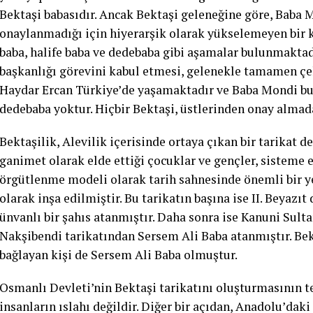
Bektaşi babasıdır. Ancak Bektaşi geleneğine göre, Baba M
onaylanmadığı için hiyerarşik olarak yükselemeyen bir ki
baba, halife baba ve dedebaba gibi aşamalar bulunmaktad
başkanlığı görevini kabul etmesi, gelenekle tamamen çel
Haydar Ercan Türkiye’de yaşamaktadır ve Baba Mondi bu 
dedebaba yoktur. Hiçbir Bektaşi, üstlerinden onay almad
Bektaşilik, Alevilik içerisinde ortaya çıkan bir tarikat 
ganimet olarak elde ettiği çocuklar ve gençler, sisteme
örgütlenme modeli olarak tarih sahnesinde önemli bir ye
olarak inşa edilmiştir. Bu tarikatın başına ise II. Beya
ünvanlı bir şahıs atanmıştır. Daha sonra ise Kanuni Sult
Nakşibendi tarikatından Sersem Ali Baba atanmıştır. Bekt
bağlayan kişi de Sersem Ali Baba olmuştur.
Osmanlı Devleti’nin Bektaşi tarikatını oluşturmasının t
insanların ıslahı değildir. Diğer bir açıdan, Anadolu’dak