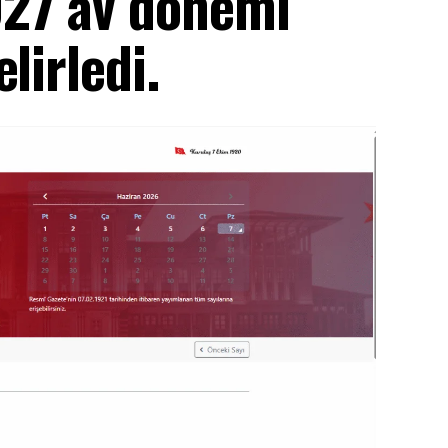
27 av dönemi
lirledi.