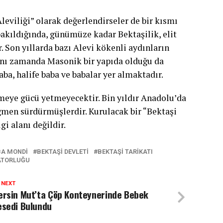
Aleviliği” olarak değerlendirseler de bir kısmı
bakıldığında, günümüze kadar Bektaşilik, elit
. Son yıllarda bazı Alevi kökenli aydınların
aynı zamanda Masonik bir yapıda olduğu da
ba, halife baba ve babalar yer almaktadır.
lmeye gücü yetmeyecektir. Bin yıldır Anadolu’da
ağmen sürdürmüşlerdir. Kurulacak bir “Bektaşi
gi alanı değildir.
A MONDI
BEKTAŞI DEVLETI
BEKTAŞI TARIKATI
ATORLUĞU
 NEXT
ersin Mut’ta Çöp Konteynerinde Bebek
esedi Bulundu