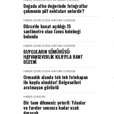
HABER
GÜNDEM
KÜLTÜR SANAT EĞLENCE
Doğada altın değerinde fotoğraflar
çekmenin püf noktaları nelerdir?
HABER
ÇEVRE DOĞA HAYVAN
GÜNDEM
Düzce'de kanat açıklığı 15
santimetre olan tavus kelebeği
bulundu
HABER
ÇEVRE DOĞA HAYVAN
GÜNDEM
DUYGULARIN SÖMÜRÜSÜ:
HAYVANSEVERLİK KILIFIYLA RANT
DÜZENİ
HABER
ÇEVRE DOĞA HAYVAN
GÜNDEM
Ormanlık alanda tek tek fotokapan
ile kayda alındılar! Belgeselleri
aratmayan görüntü
HABER
GÜNDEM
Bir tane dikmeniz yeterli: Yılanlar
ve fareler sonsuza kadar uzak
duracak