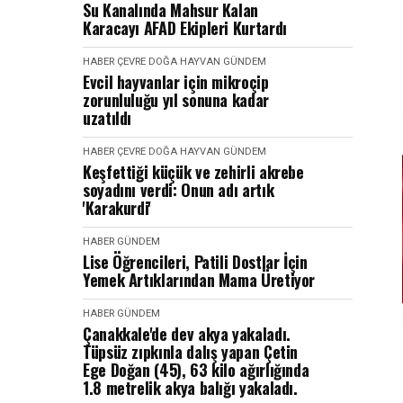
Su Kanalında Mahsur Kalan
Karacayı AFAD Ekipleri Kurtardı
HABER
ÇEVRE DOĞA HAYVAN
GÜNDEM
Evcil hayvanlar için mikroçip
zorunluluğu yıl sonuna kadar
uzatıldı
HABER
ÇEVRE DOĞA HAYVAN
GÜNDEM
Keşfettiği küçük ve zehirli akrebe
soyadını verdi: Onun adı artık
'Karakurdi'
HABER
GÜNDEM
Lise Öğrencileri, Patili Dostlar İçin
Yemek Artıklarından Mama Üretiyor
HABER
GÜNDEM
Çanakkale'de dev akya yakaladı.
Tüpsüz zıpkınla dalış yapan Çetin
Ege Doğan (45), 63 kilo ağırlığında
1.8 metrelik akya balığı yakaladı.