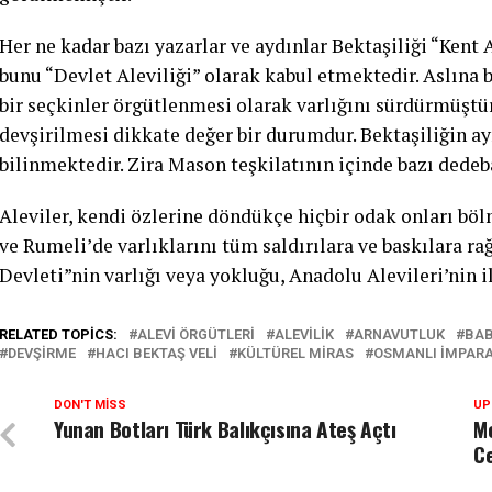
Her ne kadar bazı yazarlar ve aydınlar Bektaşiliği “Kent 
bunu “Devlet Aleviliği” olarak kabul etmektedir. Aslına 
bir seçkinler örgütlenmesi olarak varlığını sürdürmüştür
devşirilmesi dikkate değer bir durumdur. Bektaşiliğin 
bilinmektedir. Zira Mason teşkilatının içinde bazı dedeba
Aleviler, kendi özlerine döndükçe hiçbir odak onları bö
ve Rumeli’de varlıklarını tüm saldırılara ve baskılara r
Devleti”nin varlığı veya yokluğu, Anadolu Alevileri’nin il
RELATED TOPICS:
ALEVI ÖRGÜTLERI
ALEVILIK
ARNAVUTLUK
BAB
DEVŞIRME
HACI BEKTAŞ VELI
KÜLTÜREL MIRAS
OSMANLI İMPAR
DON'T MISS
UP
Yunan Botları Türk Balıkçısına Ateş Açtı
M
C