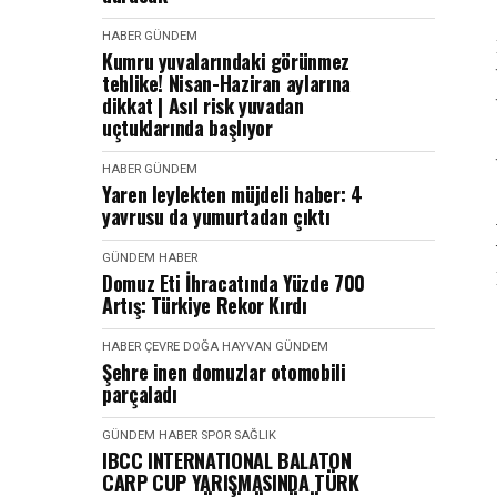
HABER
GÜNDEM
Kumru yuvalarındaki görünmez
tehlike! Nisan-Haziran aylarına
dikkat | Asıl risk yuvadan
uçtuklarında başlıyor
HABER
GÜNDEM
Yaren leylekten müjdeli haber: 4
yavrusu da yumurtadan çıktı
GÜNDEM
HABER
Domuz Eti İhracatında Yüzde 700
Artış: Türkiye Rekor Kırdı
HABER
ÇEVRE DOĞA HAYVAN
GÜNDEM
Şehre inen domuzlar otomobili
parçaladı
GÜNDEM
HABER
SPOR SAĞLIK
IBCC INTERNATIONAL BALATON
CARP CUP YARIŞMASINDA TÜRK