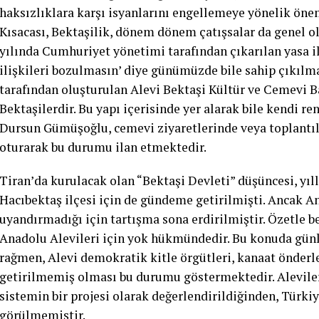
haksızlıklara karşı isyanlarını engellemeye yönelik öneml
Kısacası, Bektaşilik, dönem dönem çatışsalar da genel ola
yılında Cumhuriyet yönetimi tarafından çıkarılan yasa il
ilişkileri bozulmasın’ diye günümüzde bile sahip çıkılm
tarafından oluşturulan Alevi Bektaşi Kültür ve Cemevi B
Bektaşilerdir. Bu yapı içerisinde yer alarak bile kendi ren
Dursun Gümüşoğlu, cemevi ziyaretlerinde veya toplantı
oturarak bu durumu ilan etmektedir.
Tiran’da kurulacak olan “Bektaşi Devleti” düşüncesi, yıl
Hacıbektaş ilçesi için de gündeme getirilmişti. Ancak An
uyandırmadığı için tartışma sona erdirilmiştir. Özetle b
Anadolu Alevileri için yok hükmündedir. Bu konuda gün
rağmen, Alevi demokratik kitle örgütleri, kanaat önderle
getirilmemiş olması bu durumu göstermektedir. Aleviler
sistemin bir projesi olarak değerlendirildiğinden, Türki
görülmemiştir.