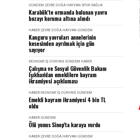
GÜNDEM
ÇEVRE DOĞA HAYVAN
SPOR SAĞLIK
Karabük’te ormanda bulunan yavru
bozayı koruma altına alındı
HABER
ÇEVRE DOĞA HAYVAN
GÜNDEM
Kanguru yavruları annelerinin
kesesinden ayrılmak için gün
sayıyor
EKONOMI İŞ DÜNYASI
GÜNDEM
HABER
Çalışma ve Sosyal Güvenlik Bakanı
Işıkhan'dan emeklilere bayram
ikramiyesi açıklaması
HABER
EKONOMI İŞ DÜNYASI
GÜNDEM
Emekli bayram ikramiyesi 4 bin TL
oldu
HABER
GÜNDEM
Ölü yunus Sinop'ta karaya vurdu
HABER
ÇEVRE DOĞA HAYVAN
GÜNDEM