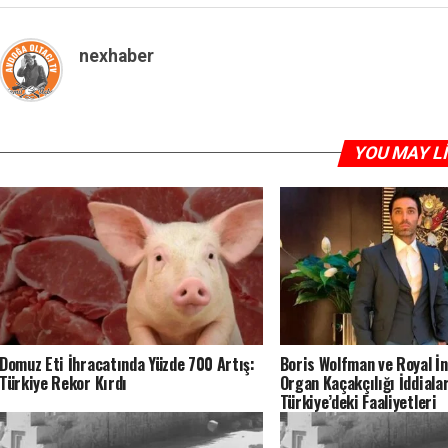
nexhaber
YOU MAY L
Domuz Eti İhracatında Yüzde 700 Artış:
Boris Wolfman ve Royal İ
Türkiye Rekor Kırdı
Organ Kaçakçılığı İddialar
Türkiye’deki Faaliyetleri