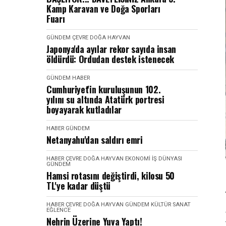
Kamp Karavan ve Doğa Sporları
Fuarı
GÜNDEM
ÇEVRE DOĞA HAYVAN
Japonya'da ayılar rekor sayıda insan
öldürdü: Ordudan destek istenecek
GÜNDEM
HABER
Cumhuriyet'in kuruluşunun 102.
yılını su altında Atatürk portresi
boyayarak kutladılar
HABER
GÜNDEM
Netanyahu'dan saldırı emri
HABER
ÇEVRE DOĞA HAYVAN
EKONOMI İŞ DÜNYASI
GÜNDEM
Hamsi rotasını değiştirdi, kilosu 50
TL'ye kadar düştü
HABER
ÇEVRE DOĞA HAYVAN
GÜNDEM
KÜLTÜR SANAT
EĞLENCE
Nehrin Üzerine Yuva Yaptı!