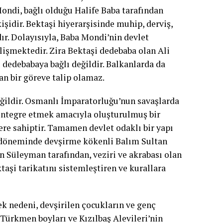
ondi, bağlı olduğu Halife Baba tarafından
şidir. Bektaşi hiyerarşisinde muhip, derviş,
ır. Dolayısıyla, Baba Mondi’nin devlet
işmektedir. Zira Bektaşi dedebaba olan Ali
dedebabaya bağlı değildir. Balkanlarda da
an bir göreve talip olamaz.
değildir. Osmanlı İmparatorluğu’nun savaşlarda
 entegre etmek amacıyla oluşturulmuş bir
re sahiptir. Tamamen devlet odaklı bir yapı
zıt döneminde devşirme kökenli Balım Sultan
an Süleyman tarafından, veziri ve akrabası olan
aşi tarikatını sistemleştiren ve kurallara
ek nedeni, devşirilen çocukların ve genç
i Türkmen boyları ve Kızılbaş Alevileri’nin