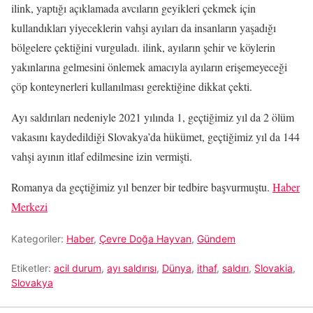
ilink, yaptığı açıklamada avcıların geyikleri çekmek için
kullandıkları yiyeceklerin vahşi ayıları da insanların yaşadığı
bölgelere çektiğini vurguladı. ilink, ayıların şehir ve köylerin
yakınlarına gelmesini önlemek amacıyla ayıların erişemeyeceği
çöp konteynerleri kullanılması gerektiğine dikkat çekti.
Ayı saldırıları nedeniyle 2021 yılında 1, geçtiğimiz yıl da 2 ölüm
vakasını kaydedildiği Slovakya’da hükümet, geçtiğimiz yıl da 144
vahşi ayının itlaf edilmesine izin vermişti.
Romanya da geçtiğimiz yıl benzer bir tedbire başvurmuştu.
Haber
Merkezi
Kategoriler:
Haber
,
Çevre Doğa Hayvan
,
Gündem
Etiketler:
acil durum
,
ayı saldırısı
,
Dünya
,
ithaf
,
saldırı
,
Slovakia
,
Slovakya