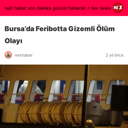
neX haber son dakika güncel haberler / nex news
Bursa’da Feribotta Gizemli Ölüm
Olayı
nexhaber
2 yıl önce