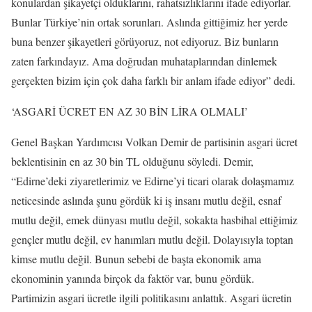
konulardan şikayetçi olduklarını, rahatsızlıklarını ifade ediyorlar.
Bunlar Türkiye’nin ortak sorunları. Aslında gittiğimiz her yerde
buna benzer şikayetleri görüyoruz, not ediyoruz. Biz bunların
zaten farkındayız. Ama doğrudan muhataplarından dinlemek
gerçekten bizim için çok daha farklı bir anlam ifade ediyor” dedi.
‘ASGARİ ÜCRET EN AZ 30 BİN LİRA OLMALI’
Genel Başkan Yardımcısı Volkan Demir de partisinin asgari ücret
beklentisinin en az 30 bin TL olduğunu söyledi. Demir,
“Edirne’deki ziyaretlerimiz ve Edirne’yi ticari olarak dolaşmamız
neticesinde aslında şunu gördük ki iş insanı mutlu değil, esnaf
mutlu değil, emek dünyası mutlu değil, sokakta hasbihal ettiğimiz
gençler mutlu değil, ev hanımları mutlu değil. Dolayısıyla toptan
kimse mutlu değil. Bunun sebebi de başta ekonomik ama
ekonominin yanında birçok da faktör var, bunu gördük.
Partimizin asgari ücretle ilgili politikasını anlattık. Asgari ücretin