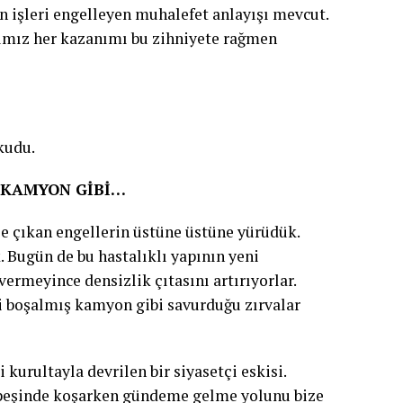
n işleri engelleyen muhalefet anlayışı mevcut.
ımız her kazanımı bu zihniyete rağmen
kudu.
Ş KAMYON GİBİ…
e çıkan engellerin üstüne üstüne yürüdük.
k. Bugün de bu hastalıklı yapının yeni
vermeyince densizlik çıtasını artırıyorlar.
 boşalmış kamyon gibi savurduğu zırvalar
 kurultayla devrilen bir siyasetçi eskisi.
r peşinde koşarken gündeme gelme yolunu bize