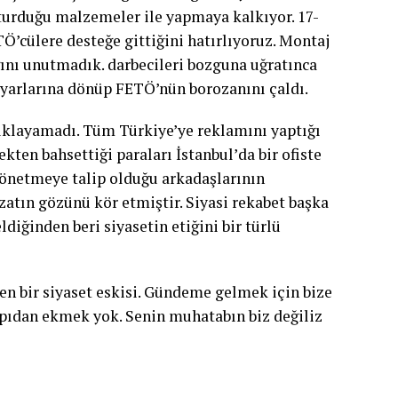
turduğu malzemeler ile yapmaya kalkıyor. 17-
TÖ’cülere desteğe gittiğini hatırlıyoruz. Montaj
ğını unutmadık. darbecileri bozguna uğratınca
 ayarlarına dönüp FETÖ’nün borozanını çaldı.
ıklayamadı. Tüm Türkiye’ye reklamını yaptığı
kten bahsettiği paraları İstanbul’da bir ofiste
 yönetmeye talip olduğu arkadaşlarının
 zatın gözünü kör etmiştir. Siyasi rekabet başka
diğinden beri siyasetin etiğini bir türlü
len bir siyaset eskisi. Gündeme gelmek için bize
kapıdan ekmek yok. Senin muhatabın biz değiliz