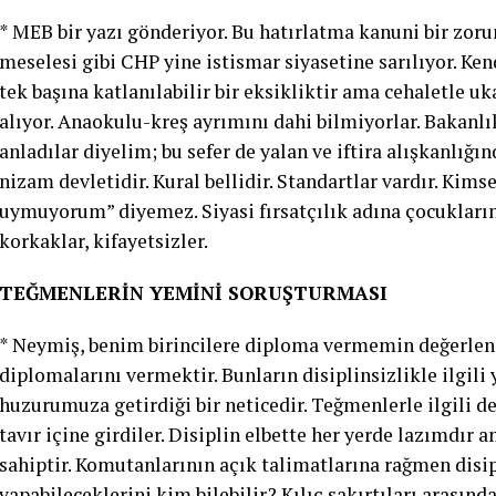
* MEB bir yazı gönderiyor. Bu hatırlatma kanuni bir zoru
meselesi gibi CHP yine istismar siyasetine sarılıyor. Ke
tek başına katlanılabilir bir eksikliktir ama cehaletle uk
alıyor. Anaokulu-kreş ayrımını dahi bilmiyorlar. Bakanl
anladılar diyelim; bu sefer de yalan ve iftira alışkanlığ
nizam devletidir. Kural bellidir. Standartlar vardır. Ki
uymuyorum” diyemez. Siyasi fırsatçılık adına çocukların
korkaklar, kifayetsizler.
TEĞMENLERİN YEMİNİ SORUŞTURMASI
* Neymiş, benim birincilere diploma vermemin değerlen
diplomalarını vermektir. Bunların disiplinsizlikle ilgili 
huzurumuza getirdiği bir neticedir. Teğmenlerle ilgili
tavır içine girdiler. Disiplin elbette her yerde lazımd
sahiptir. Komutanlarının açık talimatlarına rağmen disi
yapabileceklerini kim bilebilir? Kılıç şakırtıları arasın