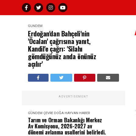
GÜNDEM
Erdoğan'dan Bahçeli'nin
'Öcalan' çağrısına yanıt,
Kandil'e çağrı: 'Silahı
gömdüğünüz anda önünüz
açılır'
ADVERTISEMENT
GÜNDEM
ÇEVRE DOĞA HAYVAN
HABER
Tarım ve Orman Bakanlığı Merkez
Av Komisyonu, 2026-2027 av
dönemi avlanma usullerini belirledi.