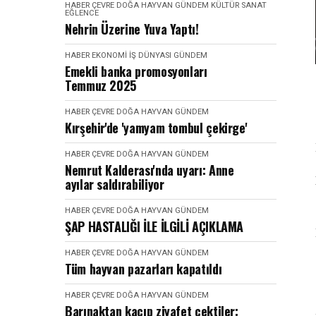
HABER
ÇEVRE DOĞA HAYVAN
GÜNDEM
KÜLTÜR SANAT
EĞLENCE
Nehrin Üzerine Yuva Yaptı!
HABER
EKONOMI İŞ DÜNYASI
GÜNDEM
Emekli banka promosyonları
Temmuz 2025
HABER
ÇEVRE DOĞA HAYVAN
GÜNDEM
Kırşehir'de 'yamyam tombul çekirge'
HABER
ÇEVRE DOĞA HAYVAN
GÜNDEM
Nemrut Kalderası'nda uyarı: Anne
ayılar saldırabiliyor
HABER
ÇEVRE DOĞA HAYVAN
GÜNDEM
ŞAP HASTALIĞI İLE İLGİLİ AÇIKLAMA
HABER
ÇEVRE DOĞA HAYVAN
GÜNDEM
Tüm hayvan pazarları kapatıldı
HABER
ÇEVRE DOĞA HAYVAN
GÜNDEM
Barınaktan kaçıp ziyafet çektiler: