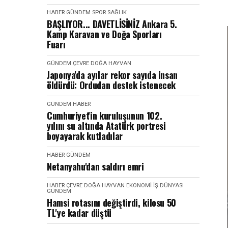
HABER
GÜNDEM
SPOR SAĞLIK
BAŞLIYOR... DAVETLİSİNİZ Ankara 5.
Kamp Karavan ve Doğa Sporları
Fuarı
GÜNDEM
ÇEVRE DOĞA HAYVAN
Japonya'da ayılar rekor sayıda insan
öldürdü: Ordudan destek istenecek
GÜNDEM
HABER
Cumhuriyet'in kuruluşunun 102.
yılını su altında Atatürk portresi
boyayarak kutladılar
HABER
GÜNDEM
Netanyahu'dan saldırı emri
HABER
ÇEVRE DOĞA HAYVAN
EKONOMI İŞ DÜNYASI
GÜNDEM
Hamsi rotasını değiştirdi, kilosu 50
TL'ye kadar düştü