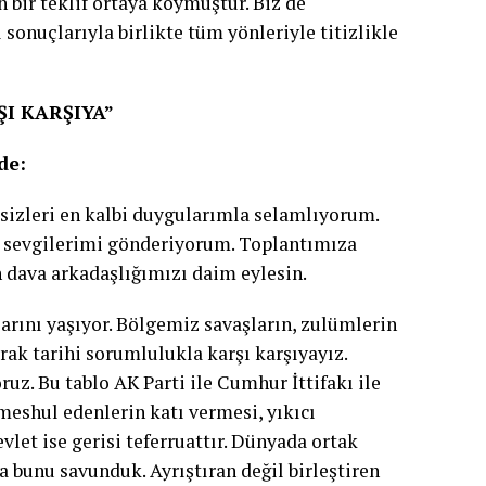
 bir teklif ortaya koymuştur. Biz de
sonuçlarıyla birlikte tüm yönleriyle titizlikle
I KARŞIYA”
de:
, sizleri en kalbi duygularımla selamlıyorum.
, sevgilerimi gönderiyorum. Toplantımıza
h dava arkadaşlığımızı daim eylesin.
arını yaşıyor. Bölgemiz savaşların, zulümlerin
rak tarihi sorumlulukla karşı karşıyayız.
z. Bu tablo AK Parti ile Cumhur İttifakı ile
meshul edenlerin katı vermesi, yıkıcı
let ise gerisi teferruattır. Dünyada ortak
a bunu savunduk. Ayrıştıran değil birleştiren