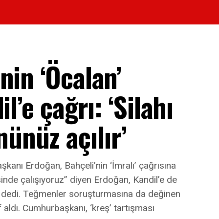
nin ‘Öcalan’
l’e çağrı: ‘Silahı
nüz açılır’
kanı Erdoğan, Bahçeli’nin ‘İmralı’ çağrısına
sinde çalışıyoruz” diyen Erdoğan, Kandil’e de
” dedi. Teğmenler soruşturmasına da değinen
ldı. Cumhurbaşkanı, ‘kreş’ tartışması