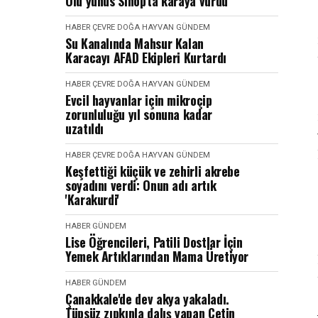
Ölü yunus Sinop'ta karaya vurdu
HABER
ÇEVRE DOĞA HAYVAN
GÜNDEM
Su Kanalında Mahsur Kalan
Karacayı AFAD Ekipleri Kurtardı
HABER
ÇEVRE DOĞA HAYVAN
GÜNDEM
Evcil hayvanlar için mikroçip
zorunluluğu yıl sonuna kadar
uzatıldı
HABER
ÇEVRE DOĞA HAYVAN
GÜNDEM
Keşfettiği küçük ve zehirli akrebe
soyadını verdi: Onun adı artık
'Karakurdi'
HABER
GÜNDEM
Lise Öğrencileri, Patili Dostlar İçin
Yemek Artıklarından Mama Üretiyor
HABER
GÜNDEM
Çanakkale'de dev akya yakaladı.
Tüpsüz zıpkınla dalış yapan Çetin