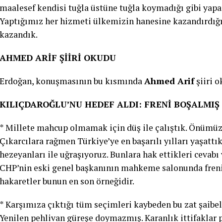
maalesef kendisi tuğla üstüne tuğla koymadığı gibi yapa
Yaptığımız her hizmeti ülkemizin hanesine kazandırdığ
kazandık.
AHMED ARİF ŞİİRİ OKUDU
Erdoğan, konuşmasının bu kısmında
Ahmed Arif
şiiri o
KILIÇDAROĞLU’NU HEDEF ALDI: FRENİ BOŞALMI
* Millete mahcup olmamak için düş ile çalıştık. Önümüz
Çıkarcılara rağmen Türkiye’ye en başarılı yılları yaşattı
hezeyanları ile uğraşıyoruz. Bunlara hak ettikleri cevabı 
CHP’nin eski genel başkanının mahkeme salonunda freni
hakaretler bunun en son örneğidir.
* Karşımıza çıktığı tüm seçimleri kaybeden bu zat şaibeli
Yenilen pehlivan güreşe doymazmış. Karanlık ittifakla