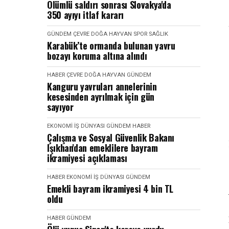
Ölümlü saldırı sonrası Slovakya'da
350 ayıyı itlaf kararı
GÜNDEM
ÇEVRE DOĞA HAYVAN
SPOR SAĞLIK
Karabük’te ormanda bulunan yavru
bozayı koruma altına alındı
HABER
ÇEVRE DOĞA HAYVAN
GÜNDEM
Kanguru yavruları annelerinin
kesesinden ayrılmak için gün
sayıyor
EKONOMI İŞ DÜNYASI
GÜNDEM
HABER
Çalışma ve Sosyal Güvenlik Bakanı
Işıkhan'dan emeklilere bayram
ikramiyesi açıklaması
HABER
EKONOMI İŞ DÜNYASI
GÜNDEM
Emekli bayram ikramiyesi 4 bin TL
oldu
HABER
GÜNDEM