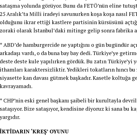
sataşma yolunda görüyor. Bunu da FETÖ’nün eline tutuş
25 Aralık’ta Milli iradeyi savunurken koşa koşa nasıl FE
olduğunu ikrar ettiği kastlere partisinin kürsüsünü açtı
zoraki olarak İstanbul’daki mitinge gelip sonra fabrika
* ABD’de hamburgercide ne yaptığını o gün bugündür aç
arkadaşı vardı, o da buna bay bay dedi. Türkiye’ye getirme
deste deste kule yapılırken gördük. Bu zatın Türkiye’yi
ithamları karaktersizliktir. Yedikleri tokatların hıncı bu
siyasette kan davası gütmek başkadır. Kasetle koltuğa gel
kavrayamadı.
* CHP’nin eski genel başkanı şaibeli bir kurultayla devri
sataşıyor. Bize sataşıyor, kendisine diyoruz ki sana bu 
yargıdır.
İKTİDARIN ‘KREŞ’ OYUNU