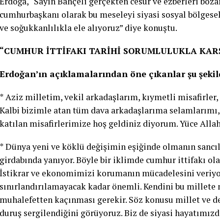
Erdoğa, “Sayın Bahçeli gerçekten cesur ve ezberleri bozan
cumhurbaşkanı olarak bu meseleyi siyasi sosyal bölgesel 
ve soğukkanlılıkla ele alıyoruz” diye konuştu.
“CUMHUR İTTİFAKI TARİHİ SORUMLULUKLA KARŞ
Erdoğan’ın açıklamalarından öne çıkanlar şu şekil
* Aziz milletim, vekil arkadaşlarım, kıymetli misafirler
Kalbi bizimle atan tüm dava arkadaşlarıma selamlarımı
katılan misafirlerimize hoş geldiniz diyorum. Yüce Alla
* Dünya yeni ve köklü değişimin eşiğinde olmanın sancıl
girdabında yanıyor. Böyle bir iklimde cumhur ittifakı ola
İstikrar ve ekonomimizi korumanın mücadelesini veriyoru
sınırlandırılamayacak kadar önemli. Kendini bu millete 
muhalefetten kaçınması gerekir. Söz konusu millet ve dev
duruş sergilendiğini görüyoruz. Biz de siyasi hayatımızd