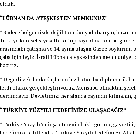
olduk.
“LÜBNAN’DA ATEŞKESTEN MEMNUNUZ”
* Sadece bölgemizde değil tüm dünyada barışın, huzuru
Türkiye küresel siyasette kutup başı olma rolünü günd
arasındaki çatışma ve 14. ayına ulaşan Gazze soykırımı
çaba içindeyiz. İsrail Lübnan ateşkesinden memnuniyet d
hazırız.
* Değerli vekil arkadaşlarım biz bütün bu diplomatik ham
ferdi olarak gerçekleştiriyoruz. Mensubu olmaktan şer
derdindeyiz. Devletimizi her alanda bayındır kılmanın, 
“TÜRKİYE YÜZYILI HEDEFİMİZE ULAŞACAĞIZ”
* Türkiye Yüzyılı’nı inşa etmenin haklı gururu, gayreti i
hedefimize kilitlendik. Türkiye Yüzyılı hedefimize Alla