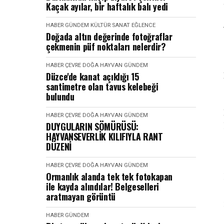
Kaçak ayılar, bir haftalık balı yedi
HABER
GÜNDEM
KÜLTÜR SANAT EĞLENCE
Doğada altın değerinde fotoğraflar
çekmenin püf noktaları nelerdir?
HABER
ÇEVRE DOĞA HAYVAN
GÜNDEM
Düzce'de kanat açıklığı 15
santimetre olan tavus kelebeği
bulundu
HABER
ÇEVRE DOĞA HAYVAN
GÜNDEM
DUYGULARIN SÖMÜRÜSÜ:
HAYVANSEVERLİK KILIFIYLA RANT
DÜZENİ
HABER
ÇEVRE DOĞA HAYVAN
GÜNDEM
Ormanlık alanda tek tek fotokapan
ile kayda alındılar! Belgeselleri
aratmayan görüntü
HABER
GÜNDEM