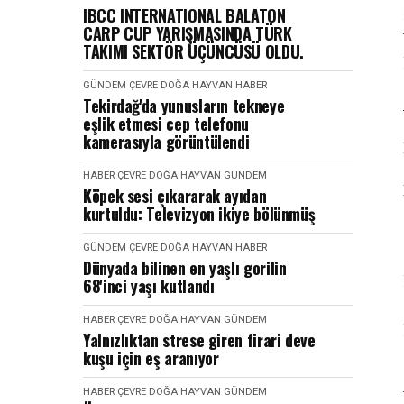
IBCC INTERNATIONAL BALATON
CARP CUP YARIŞMASINDA TÜRK
TAKIMI SEKTÖR ÜÇÜNCÜSÜ OLDU.
GÜNDEM
ÇEVRE DOĞA HAYVAN
HABER
Tekirdağ'da yunusların tekneye
eşlik etmesi cep telefonu
kamerasıyla görüntülendi
HABER
ÇEVRE DOĞA HAYVAN
GÜNDEM
Köpek sesi çıkararak ayıdan
kurtuldu: Televizyon ikiye bölünmüş
GÜNDEM
ÇEVRE DOĞA HAYVAN
HABER
Dünyada bilinen en yaşlı gorilin
68'inci yaşı kutlandı
HABER
ÇEVRE DOĞA HAYVAN
GÜNDEM
Yalnızlıktan strese giren firari deve
kuşu için eş aranıyor
HABER
ÇEVRE DOĞA HAYVAN
GÜNDEM