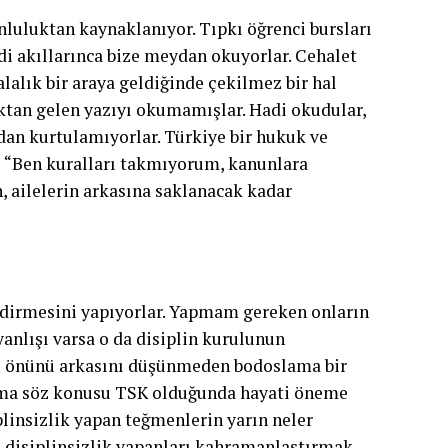
nluluktan kaynaklanıyor. Tıpkı öğrenci bursları
ndi akıllarınca bize meydan okuyorlar. Cehalet
alalık bir araya geldiğinde çekilmez bir hal
ıktan gelen yazıyı okumamışlar. Hadi okudular,
ından kurtulamıyorlar. Türkiye bir hukuk ve
mse “Ben kuralları takmıyorum, kanunlara
, ailelerin arkasına saklanacak kadar
dirmesini yapıyorlar. Yapmam gereken onların
yanlışı varsa o da disiplin kurulunun
 de önünü arkasını düşünmeden bodoslama bir
ır ama söz konusu TSK olduğunda hayati öneme
plinsizlik yapan teğmenlerin yarın neler
da disiplinsizlik yapanları kahramanlaştırmak