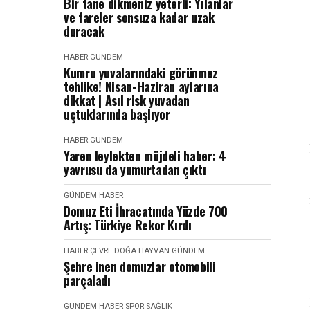
Bir tane dikmeniz yeterli: Yılanlar
ve fareler sonsuza kadar uzak
duracak
HABER
GÜNDEM
Kumru yuvalarındaki görünmez
tehlike! Nisan-Haziran aylarına
dikkat | Asıl risk yuvadan
uçtuklarında başlıyor
HABER
GÜNDEM
Yaren leylekten müjdeli haber: 4
yavrusu da yumurtadan çıktı
GÜNDEM
HABER
Domuz Eti İhracatında Yüzde 700
Artış: Türkiye Rekor Kırdı
HABER
ÇEVRE DOĞA HAYVAN
GÜNDEM
Şehre inen domuzlar otomobili
parçaladı
GÜNDEM
HABER
SPOR SAĞLIK