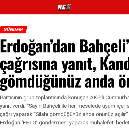
GÜNDEM
Erdoğan’dan Bahçeli’
çağrısına yanıt, Kandi
gömdüğünüz anda önü
Partisinin grup toplantısında konuşan AKP’li Cumhurbaş
yanıt verdi. “Sayın Bahçeli ile her meselede uyum içeri
çağrı yaparak “Silahı gömdüğünüz anda önünüz açılır
Erdoğan ‘FETÖ’ göndermesi yaparak muhalefeti hedef a