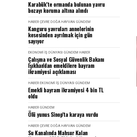
Karabük’te ormanda bulunan yavru
bozayı koruma altına alındı
HABER
ÇEVRE DOĞA HAYVAN
GÜNDEM
Kanguru yavruları annelerinin
kesesinden ayrılmak için gün
sayıyor
EKONOMI İŞ DÜNYASI
GÜNDEM
HABER
Çalışma ve Sosyal Güvenlik Bakanı
Işıkhan'dan emeklilere bayram
ikramiyesi açıklaması
HABER
EKONOMI İŞ DÜNYASI
GÜNDEM
Emekli bayram ikramiyesi 4 bin TL
oldu
HABER
GÜNDEM
Ölü yunus Sinop'ta karaya vurdu
HABER
ÇEVRE DOĞA HAYVAN
GÜNDEM
Su Kanalında Mahsur Kalan