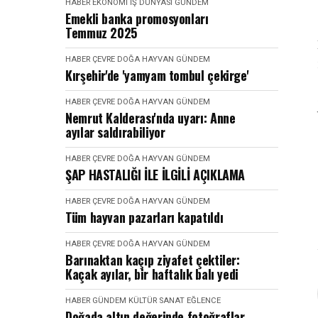
HABER
EKONOMI İŞ DÜNYASI
GÜNDEM
Emekli banka promosyonları
Temmuz 2025
HABER
ÇEVRE DOĞA HAYVAN
GÜNDEM
Kırşehir'de 'yamyam tombul çekirge'
HABER
ÇEVRE DOĞA HAYVAN
GÜNDEM
Nemrut Kalderası'nda uyarı: Anne
ayılar saldırabiliyor
HABER
ÇEVRE DOĞA HAYVAN
GÜNDEM
ŞAP HASTALIĞI İLE İLGİLİ AÇIKLAMA
HABER
ÇEVRE DOĞA HAYVAN
GÜNDEM
Tüm hayvan pazarları kapatıldı
HABER
ÇEVRE DOĞA HAYVAN
GÜNDEM
Barınaktan kaçıp ziyafet çektiler:
Kaçak ayılar, bir haftalık balı yedi
HABER
GÜNDEM
KÜLTÜR SANAT EĞLENCE
Doğada altın değerinde fotoğraflar