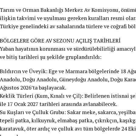
Tarım ve Orman Bakanlığı Merkez Av Komisyonu, önümüz
ilişkin takvimi ve uyulması gereken kuralları resmi olar
Türkiye genelindeki av sahalarında türlere ve coğrafi böl
BÖLGELERE GÖRE AV SEZONU AÇILIŞ TARİHLERİ
Yaban hayatının korunması ve sürdürülebilirliği amacıyl
ve bitiş tarihleri şu şekilde gruplandırıldı:
Bıldırcın ve Üveyik: Ege ve Marmara bölgelerinde 18 Ağu
Anadolu, Doğu Anadolu, Güneydoğu Anadolu, Doğu Karade
Ağustos 2026’ta başlayacak.
Keklik Türleri (Kum, Kınalı ve Çil): Belirlenen istisnai 
ile 17 Ocak 2027 tarihleri arasında avlanabilecek.
Su Kuşları ve Çulluk Grubu: Sakar meke, sakarca, yeşilba
tepeli patka, kılkuyruk, elmabaş patka, çıkrıkçın, kaşıkga
karatavuk, öter ardıç ve çulluk avı tüm bölgelerde 24 Ek