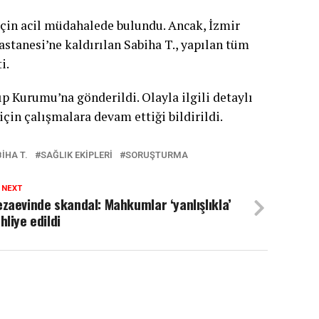
 için acil müdahalede bulundu. Ancak, İzmir
stanesi’ne kaldırılan Sabiha T., yapılan tüm
i.
ıp Kurumu’na gönderildi. Olayla ilgili detaylı
için çalışmalara devam ettiği bildirildi.
IHA T.
SAĞLIK EKIPLERI
SORUŞTURMA
 NEXT
zaevinde skandal: Mahkumlar ‘yanlışlıkla’
hliye edildi