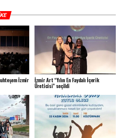
IKE
 muhteşem İzmir
İzmir Art “Yılın En Faydalı İçerik
Üreticisi” seçildi