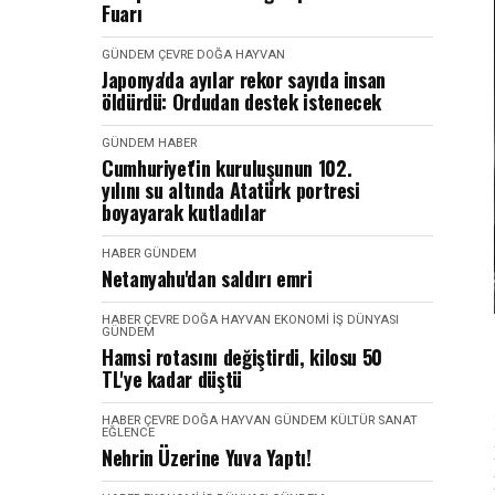
Fuarı
GÜNDEM
ÇEVRE DOĞA HAYVAN
Japonya'da ayılar rekor sayıda insan
öldürdü: Ordudan destek istenecek
GÜNDEM
HABER
Cumhuriyet'in kuruluşunun 102.
yılını su altında Atatürk portresi
boyayarak kutladılar
HABER
GÜNDEM
Netanyahu'dan saldırı emri
HABER
ÇEVRE DOĞA HAYVAN
EKONOMI İŞ DÜNYASI
GÜNDEM
Hamsi rotasını değiştirdi, kilosu 50
TL'ye kadar düştü
HABER
ÇEVRE DOĞA HAYVAN
GÜNDEM
KÜLTÜR SANAT
EĞLENCE
Nehrin Üzerine Yuva Yaptı!