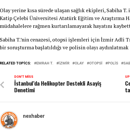
Olay yerine kısa sürede ulaşan sağlık ekipleri, Sabiha T.
Katip Çelebi Üniversitesi Atatürk Eğitim ve Araştırma Ha
müdahalelere rağmen kurtarılamayarak hayatını kaybett
Sabiha T.’nin cenazesi, otopsi işlemleri için İzmir Adli T
bir soruşturma başlatıldığı ve polisin olayı aydınlatmak 
RELATED TOPICS:
EMRAH T.
İZMIR
OLAY
OTOPSI
POLIS
SAB
DON'T MISS
UP
İstanbul’da Helikopter Destekli Asayiş
Ce
Denetimi
ta
nexhaber