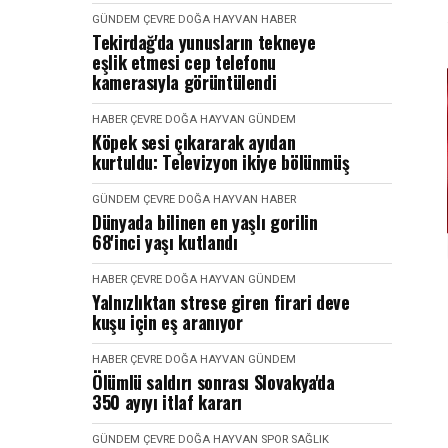
GÜNDEM
ÇEVRE DOĞA HAYVAN
HABER
Tekirdağ'da yunusların tekneye
eşlik etmesi cep telefonu
kamerasıyla görüntülendi
HABER
ÇEVRE DOĞA HAYVAN
GÜNDEM
Köpek sesi çıkararak ayıdan
kurtuldu: Televizyon ikiye bölünmüş
GÜNDEM
ÇEVRE DOĞA HAYVAN
HABER
Dünyada bilinen en yaşlı gorilin
68'inci yaşı kutlandı
HABER
ÇEVRE DOĞA HAYVAN
GÜNDEM
Yalnızlıktan strese giren firari deve
kuşu için eş aranıyor
HABER
ÇEVRE DOĞA HAYVAN
GÜNDEM
Ölümlü saldırı sonrası Slovakya'da
350 ayıyı itlaf kararı
GÜNDEM
ÇEVRE DOĞA HAYVAN
SPOR SAĞLIK