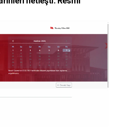
rihleri netleşti. Resmi