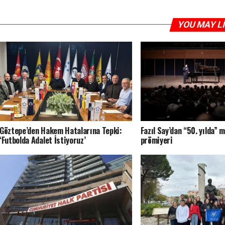
YOU MAY L
Göztepe’den Hakem Hatalarına Tepki:
Fazıl Say’dan “50. yılda”
‘Futbolda Adalet İstiyoruz’
prömiyeri