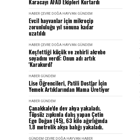
Karacayı AFAD Ekipleri Kurtardı
HABER
ÇEVRE DOĞA HAYVAN
GÜNDEM
Evcil hayvanlar için mikroçip
zorunluluğu yıl sonuna kadar
uzatıldı
HABER
ÇEVRE DOĞA HAYVAN
GÜNDEM
Keşfettiği küçük ve zehirli akrebe
soyadını verdi: Onun adı artık
'Karakurdi'
HABER
GÜNDEM
Lise Öğrencileri, Patili Dostlar İçin
Yemek Artıklarından Mama Üretiyor
HABER
GÜNDEM
Çanakkale'de dev akya yakaladı.
Tüpsüz zıpkınla dalış yapan Çetin
Ege Doğan (45), 63 kilo ağırlığında
1.8 metrelik akya balığı yakaladı.
GÜNDEM
ÇEVRE DOĞA HAYVAN
HABER