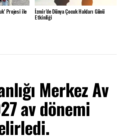
uk’ Projesi ile
İzmir’de Dünya Çocuk Hakları Günü
Etkinliği
nlığı Merkez Av
27 av dönemi
lirledi.