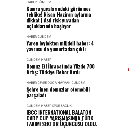
HABER
GÜNDEM
Kumru yuvalarındaki görünmez
tehlike! Nisan-Haziran aylarına
dikkat | Asıl risk yuvadan
uçtuklarında başlıyor
HABER
GÜNDEM
Yaren leylekten müjdeli haber: 4
yavrusu da yumurtadan çıktı
GÜNDEM
HABER
Domuz Eti İhracatında Yüzde 700
Artış: Türkiye Rekor Kırdı
HABER
ÇEVRE DOĞA HAYVAN
GÜNDEM
Şehre inen domuzlar otomobili
parçaladı
GÜNDEM
HABER
SPOR SAĞLIK
IBCC INTERNATIONAL BALATON
CARP CUP YARIŞMASINDA TÜRK
TAKIMI SEKTÖR ÜÇÜNCÜSÜ OLDU.