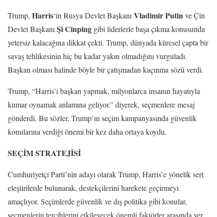
Harris
Vladimir Putin
Trump,
‘in Rusya Devlet Başkanı
ve Çin
Şi Cinping
Devlet Başkanı
gibi liderlerle başa çıkma konusunda
yetersiz kalacağına dikkat çekti. Trump, dünyada küresel çapta bir
savaş tehlikesinin hiç bu kadar yakın olmadığını vurguladı.
Başkan olması halinde böyle bir çatışmadan kaçınma sözü verdi.
Trump, “Harris’i başkan yapmak, milyonlarca insanın hayatıyla
kumar oynamak anlamına geliyor.” diyerek, seçmenlere mesaj
gönderdi. Bu sözler, Trump’ın seçim kampanyasında güvenlik
konularına verdiği önemi bir kez daha ortaya koydu.
SEÇİM STRATEJİSİ
Cumhuriyetçi Parti’nin adayı olarak Trump, Harris’e yönelik sert
eleştirilerde bulunarak, destekçilerini harekete geçirmeyi
amaçlıyor. Seçimlerde güvenlik ve dış politika gibi konular,
seçmenlerin tercihlerini etkileyecek önemli faktörler arasında yer