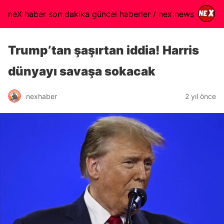
neX haber son dakika güncel haberler / nex news
Trump’tan şaşırtan iddia! Harris
dünyayı savaşa sokacak
nexhaber
2 yıl önce