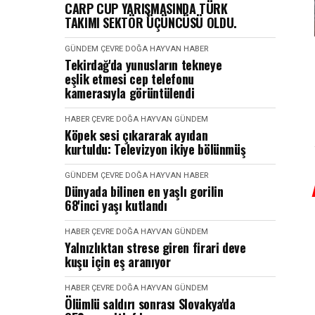
CARP CUP YARIŞMASINDA TÜRK
TAKIMI SEKTÖR ÜÇÜNCÜSÜ OLDU.
GÜNDEM
ÇEVRE DOĞA HAYVAN
HABER
Tekirdağ'da yunusların tekneye
eşlik etmesi cep telefonu
kamerasıyla görüntülendi
HABER
ÇEVRE DOĞA HAYVAN
GÜNDEM
Köpek sesi çıkararak ayıdan
kurtuldu: Televizyon ikiye bölünmüş
GÜNDEM
ÇEVRE DOĞA HAYVAN
HABER
Dünyada bilinen en yaşlı gorilin
68'inci yaşı kutlandı
HABER
ÇEVRE DOĞA HAYVAN
GÜNDEM
Yalnızlıktan strese giren firari deve
kuşu için eş aranıyor
HABER
ÇEVRE DOĞA HAYVAN
GÜNDEM
Ölümlü saldırı sonrası Slovakya'da