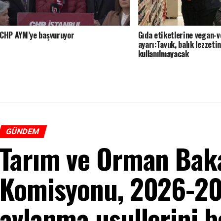
CHP AYM’ye başvuruyor
Gıda etiketlerine vegan-v
ayarı:Tavuk, balık lezzeti
kullanılmayacak
GÜNDEM
Tarım ve Orman Baka
Komisyonu, 2026-20
avlanma usullerini be