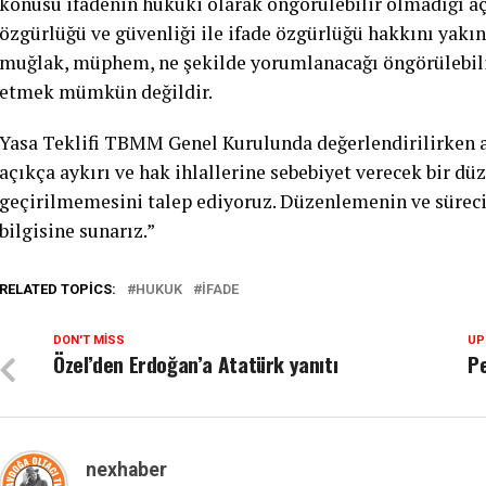
konusu ifadenin hukuki olarak öngörülebilir olmadığı aç
özgürlüğü ve güvenliği ile ifade özgürlüğü hakkını yakın
muğlak, müphem, ne şekilde yorumlanacağı öngörülebilir
etmek mümkün değildir.
Yasa Teklifi TBMM Genel Kurulunda değerlendirilirken a
açıkça aykırı ve hak ihlallerine sebebiyet verecek bir d
geçirilmemesini talep ediyoruz. Düzenlemenin ve süre
bilgisine sunarız.”
RELATED TOPICS:
HUKUK
IFADE
DON'T MISS
UP
Özel’den Erdoğan’a Atatürk yanıtı
P
nexhaber