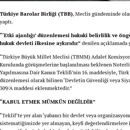
Türkiye Barolar Birliği (TBB)
, Meclis gündeminde olan
yaptı.
“‘Etki ajanlığı’ düzenlemesi hukuki belirlilik ve ön
hukuk devleti ilkesine aykırıdır”
denilen açıklamada şu
“Türkiye Büyük Millet Meclisi (TBMM) Adalet Komisyon
Kurulunda görüşmelerine başlanılması beklenen Noterli
Yapılmasına Dair Kanun Teklifi’nin 16. maddesiyle, Türk
düzenlemesi olarak bilinen ‘Devletin Güvenliği veya Siya
309/A maddesi eklenmektedir.”
“KABUL ETMEK MÜMKÜN DEĞİLDİR”
“Teklif’te yer alan ‘yabancı bir devlet veya organizasyonu
sistematiğimizde yer almayan, keyfi değerlendirmelere i