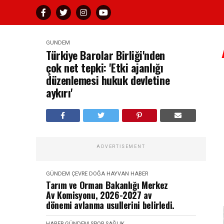
GÜNDEM
Türkiye Barolar Birliği'nden
çok net tepki: 'Etki ajanlığı
düzenlemesi hukuk devletine
aykırı'
ADVERTISEMENT
GÜNDEM
ÇEVRE DOĞA HAYVAN
HABER
Tarım ve Orman Bakanlığı Merkez
Av Komisyonu, 2026-2027 av
dönemi avlanma usullerini belirledi.
HABER
GÜNDEM
SPOR SAĞLIK