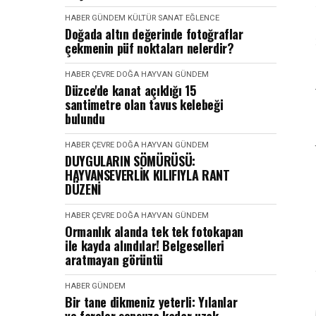
HABER
GÜNDEM
KÜLTÜR SANAT EĞLENCE
Doğada altın değerinde fotoğraflar
çekmenin püf noktaları nelerdir?
HABER
ÇEVRE DOĞA HAYVAN
GÜNDEM
Düzce'de kanat açıklığı 15
santimetre olan tavus kelebeği
bulundu
HABER
ÇEVRE DOĞA HAYVAN
GÜNDEM
DUYGULARIN SÖMÜRÜSÜ:
HAYVANSEVERLİK KILIFIYLA RANT
DÜZENİ
HABER
ÇEVRE DOĞA HAYVAN
GÜNDEM
Ormanlık alanda tek tek fotokapan
ile kayda alındılar! Belgeselleri
aratmayan görüntü
HABER
GÜNDEM
Bir tane dikmeniz yeterli: Yılanlar