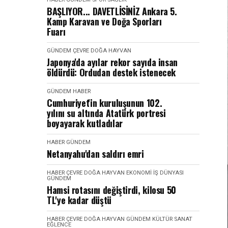
BAŞLIYOR... DAVETLİSİNİZ Ankara 5.
Kamp Karavan ve Doğa Sporları
Fuarı
GÜNDEM
ÇEVRE DOĞA HAYVAN
Japonya'da ayılar rekor sayıda insan
öldürdü: Ordudan destek istenecek
GÜNDEM
HABER
Cumhuriyet'in kuruluşunun 102.
yılını su altında Atatürk portresi
boyayarak kutladılar
HABER
GÜNDEM
Netanyahu'dan saldırı emri
HABER
ÇEVRE DOĞA HAYVAN
EKONOMI İŞ DÜNYASI
GÜNDEM
Hamsi rotasını değiştirdi, kilosu 50
TL'ye kadar düştü
HABER
ÇEVRE DOĞA HAYVAN
GÜNDEM
KÜLTÜR SANAT
EĞLENCE