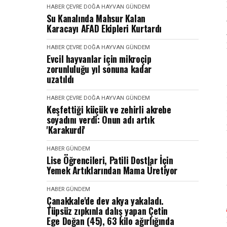
HABER
ÇEVRE DOĞA HAYVAN
GÜNDEM
Su Kanalında Mahsur Kalan
Karacayı AFAD Ekipleri Kurtardı
HABER
ÇEVRE DOĞA HAYVAN
GÜNDEM
Evcil hayvanlar için mikroçip
zorunluluğu yıl sonuna kadar
uzatıldı
HABER
ÇEVRE DOĞA HAYVAN
GÜNDEM
Keşfettiği küçük ve zehirli akrebe
soyadını verdi: Onun adı artık
'Karakurdi'
HABER
GÜNDEM
Lise Öğrencileri, Patili Dostlar İçin
Yemek Artıklarından Mama Üretiyor
HABER
GÜNDEM
Çanakkale'de dev akya yakaladı.
Tüpsüz zıpkınla dalış yapan Çetin
Ege Doğan (45), 63 kilo ağırlığında