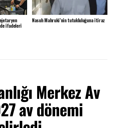
ejetaryen
Nasuh Mahruki’nin tutukluluğuna itiraz
nde ifadeleri
nlığı Merkez Av
27 av dönemi
lirledi.