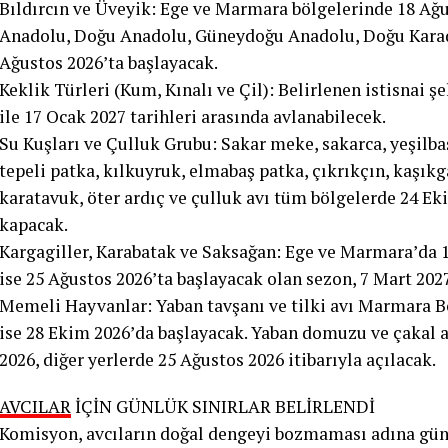
Bıldırcın ve Üveyik: Ege ve Marmara bölgelerinde 18 Ağu
Anadolu, Doğu Anadolu, Güneydoğu Anadolu, Doğu Karade
Ağustos 2026’ta başlayacak.
Keklik Türleri (Kum, Kınalı ve Çil): Belirlenen istisnai 
ile 17 Ocak 2027 tarihleri arasında avlanabilecek.
Su Kuşları ve Çulluk Grubu: Sakar meke, sakarca, yeşilba
tepeli patka, kılkuyruk, elmabaş patka, çıkrıkçın, kaşıkga
karatavuk, öter ardıç ve çulluk avı tüm bölgelerde 24 Ek
kapacak.
Kargagiller, Karabatak ve Saksağan: Ege ve Marmara’da 1
ise 25 Ağustos 2026’ta başlayacak olan sezon, 7 Mart 202
Memeli Hayvanlar: Yaban tavşanı ve tilki avı Marmara Bö
ise 28 Ekim 2026’da başlayacak. Yaban domuzu ve çakal 
2026, diğer yerlerde 25 Ağustos 2026 itibarıyla açılacak.
AVCILAR
İÇİN GÜNLÜK SINIRLAR BELİRLENDİ
Komisyon, avcıların doğal dengeyi bozmaması adına gün