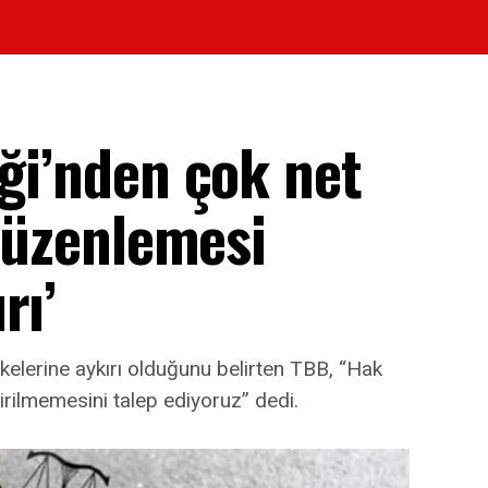
iği’nden çok net
 düzenlemesi
rı’
lkelerine aykırı olduğunu belirten TBB, “Hak
rilmemesini talep ediyoruz” dedi.