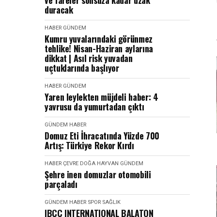
ve fareler sonsuza kadar uzak
duracak
HABER
GÜNDEM
Kumru yuvalarındaki görünmez
tehlike! Nisan-Haziran aylarına
dikkat | Asıl risk yuvadan
uçtuklarında başlıyor
HABER
GÜNDEM
Yaren leylekten müjdeli haber: 4
yavrusu da yumurtadan çıktı
GÜNDEM
HABER
Domuz Eti İhracatında Yüzde 700
Artış: Türkiye Rekor Kırdı
HABER
ÇEVRE DOĞA HAYVAN
GÜNDEM
Şehre inen domuzlar otomobili
parçaladı
GÜNDEM
HABER
SPOR SAĞLIK
IBCC INTERNATIONAL BALATON