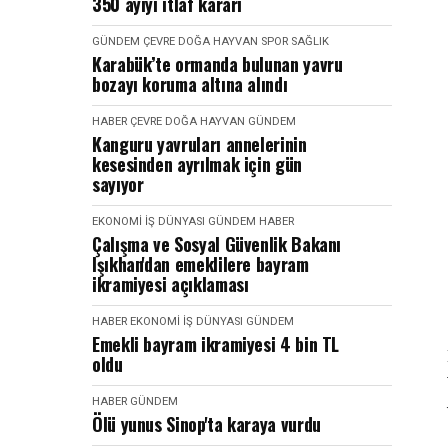
350 ayıyı itlaf kararı
GÜNDEM
ÇEVRE DOĞA HAYVAN
SPOR SAĞLIK
Karabük’te ormanda bulunan yavru
bozayı koruma altına alındı
HABER
ÇEVRE DOĞA HAYVAN
GÜNDEM
Kanguru yavruları annelerinin
kesesinden ayrılmak için gün
sayıyor
EKONOMI İŞ DÜNYASI
GÜNDEM
HABER
Çalışma ve Sosyal Güvenlik Bakanı
Işıkhan'dan emeklilere bayram
ikramiyesi açıklaması
HABER
EKONOMI İŞ DÜNYASI
GÜNDEM
Emekli bayram ikramiyesi 4 bin TL
oldu
HABER
GÜNDEM
Ölü yunus Sinop'ta karaya vurdu