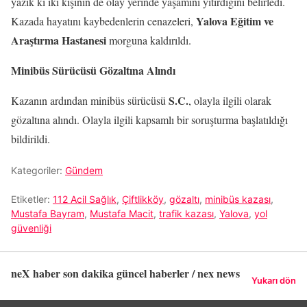
yazık ki iki kişinin de olay yerinde yaşamını yitirdiğini belirledi.
Yalova Eğitim ve
Kazada hayatını kaybedenlerin cenazeleri,
Araştırma Hastanesi
morguna kaldırıldı.
Minibüs Sürücüsü Gözaltına Alındı
S.C.
Kazanın ardından minibüs sürücüsü
, olayla ilgili olarak
gözaltına alındı. Olayla ilgili kapsamlı bir soruşturma başlatıldığı
bildirildi.
Kategoriler:
Gündem
Etiketler:
112 Acil Sağlık
,
Çiftlikköy
,
gözaltı
,
minibüs kazası
,
Mustafa Bayram
,
Mustafa Macit
,
trafik kazası
,
Yalova
,
yol
güvenliği
neX haber son dakika güncel haberler / nex news
Yukarı dön