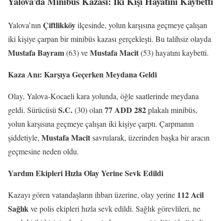
Yalova’da Minibüs Kazası: İki Kişi Hayatını Kaybetti
Çiftlikköy
Yalova’nın
ilçesinde, yolun karşısına geçmeye çalışan
iki kişiye çarpan bir minibüs kazası gerçekleşti. Bu talihsiz olayda
Mustafa Bayram
Mustafa Macit
(63) ve
(53) hayatını kaybetti.
Kaza Anı: Karşıya Geçerken Meydana Geldi
Olay, Yalova-Kocaeli kara yolunda, öğle saatlerinde meydana
S.C.
77 ADD 282
geldi. Sürücüsü
(30) olan
plakalı minibüs,
yolun karşısına geçmeye çalışan iki kişiye çarptı. Çarpmanın
Mustafa Macit
şiddetiyle,
savrularak, üzerinden başka bir aracın
geçmesine neden oldu.
Yardım Ekipleri Hızla Olay Yerine Sevk Edildi
112 Acil
Kazayı gören vatandaşların ihbarı üzerine, olay yerine
Sağlık
ve polis ekipleri hızla sevk edildi. Sağlık görevlileri, ne