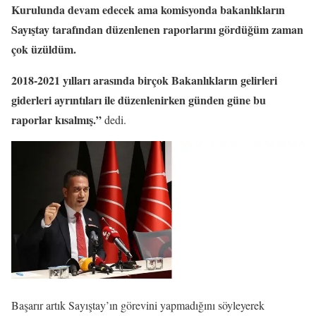
Kurulunda devam edecek ama komisyonda bakanlıkların
Sayıştay tarafından düzenlenen raporlarını gördüğüm zaman
çok üzüldüm.
2018-2021 yılları arasında birçok Bakanlıkların gelirleri
giderleri ayrıntıları ile düzenlenirken günden güne bu
raporlar kısalmış.”
dedi.
Başarır artık Sayıştay’ın görevini yapmadığını söyleyerek