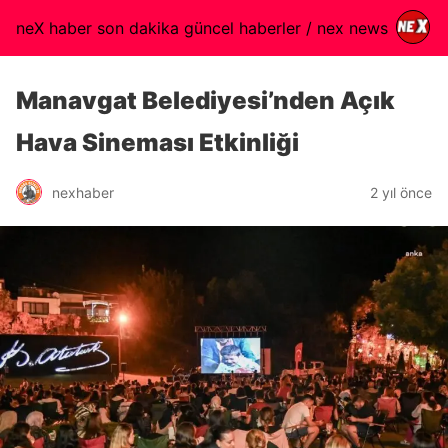
neX haber son dakika güncel haberler / nex news
Manavgat Belediyesi’nden Açık
Hava Sineması Etkinliği
nexhaber
2 yıl önce