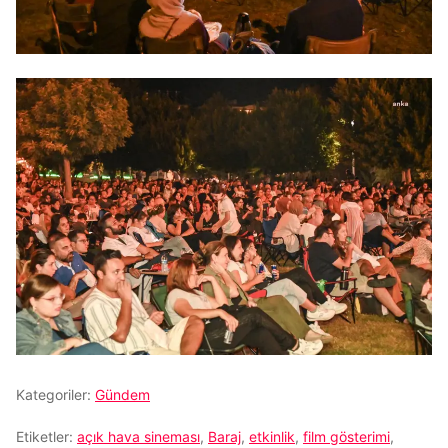
Kategoriler:
Gündem
Etiketler:
açık hava sineması
,
Baraj
,
etkinlik
,
film gösterimi
,