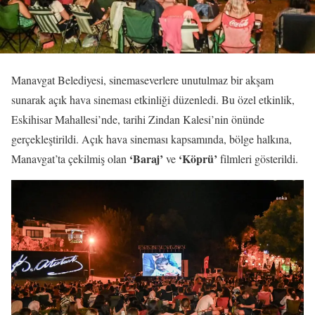
Manavgat Belediyesi, sinemaseverlere unutulmaz bir akşam
sunarak açık hava sineması etkinliği düzenledi. Bu özel etkinlik,
Eskihisar Mahallesi’nde, tarihi Zindan Kalesi’nin önünde
gerçekleştirildi. Açık hava sineması kapsamında, bölge halkına,
‘Baraj’
‘Köprü’
Manavgat’ta çekilmiş olan
ve
filmleri gösterildi.