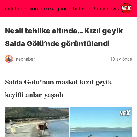
neX haber son dakika güncel haberler / nex news
Nesli tehlike altında… Kızıl geyik
Salda Gölü’nde görüntülendi
nexhaber
10 ay önce
Salda Gölü’nün maskot kızıl geyik
keyifli anlar yaşadı