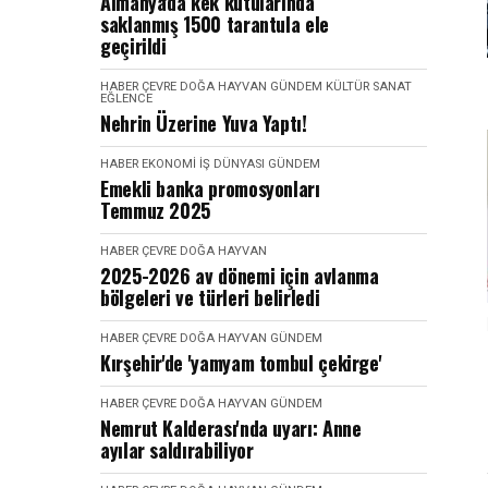
Almanya'da kek kutularında
saklanmış 1500 tarantula ele
geçirildi
HABER
ÇEVRE DOĞA HAYVAN
GÜNDEM
KÜLTÜR SANAT
EĞLENCE
Nehrin Üzerine Yuva Yaptı!
HABER
EKONOMI İŞ DÜNYASI
GÜNDEM
Emekli banka promosyonları
Temmuz 2025
HABER
ÇEVRE DOĞA HAYVAN
2025-2026 av dönemi için avlanma
bölgeleri ve türleri belirledi
HABER
ÇEVRE DOĞA HAYVAN
GÜNDEM
Kırşehir'de 'yamyam tombul çekirge'
HABER
ÇEVRE DOĞA HAYVAN
GÜNDEM
Nemrut Kalderası'nda uyarı: Anne
ayılar saldırabiliyor