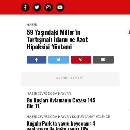
HABER
59 Yaşındaki Miller'in
Tartışmalı İdamı ve Azot
Hipoksisi Yöntemi
ADVERTISEMENT
HABER
ÇEVRE DOĞA HAYVAN
Bu Kuşları Avlamanın Cezası 145
Bin TL
HABER
ÇEVRE DOĞA HAYVAN
KÜLTÜR SANAT EĞLENCE
Kuğulu Park'ta yavru heyecanı: 4
yeni yavru ile kuğu sayısı 18'e