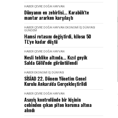
HABER
ÇEVRE DOĞA HAYVAN
Dünyanın en zehirlisi... Karabük'te
mantar ararken karşılaştı
HABER
ÇEVRE DOĞA HAYVAN
EKONOMI İŞ DÜNYASI
GÜNDEM
Hamsi rotasını değiştirdi, kilosu 50
TL'ye kadar düştü
HABER
ÇEVRE DOĞA HAYVAN
Nesli tehlike altında... Kızıl geyik
Salda Gölü'nde görüntülendi
HABER
EKONOMI İŞ DÜNYASI
SİSİAD 22. Dönem Yönetim Genel
Kurulu Ankara'da Gerçekleştirildi
HABER
ÇEVRE DOĞA HAYVAN
Asayiş kontrolünde bir kişinin
cebinden çıkan piton koruma altına
alındı