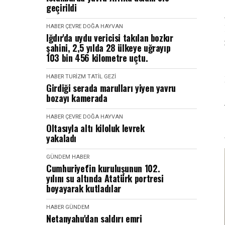
geçirildi
HABER
ÇEVRE DOĞA HAYVAN
Iğdır'da uydu vericisi takılan bozkır
şahini, 2,5 yılda 28 ülkeye uğrayıp
103 bin 456 kilometre uçtu.
HABER
TURIZM TATIL GEZI
Girdiği serada marulları yiyen yavru
bozayı kamerada
HABER
ÇEVRE DOĞA HAYVAN
Oltasıyla altı kiloluk levrek
yakaladı
GÜNDEM
HABER
Cumhuriyet'in kuruluşunun 102.
yılını su altında Atatürk portresi
boyayarak kutladılar
HABER
GÜNDEM
Netanyahu'dan saldırı emri