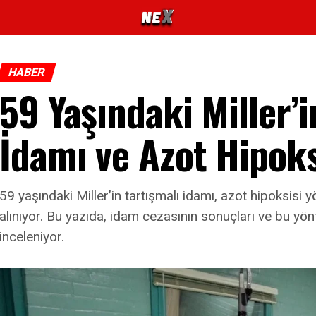
HABER
59 Yaşındaki Miller’i
İdamı ve Azot Hipok
59 yaşındaki Miller’in tartışmalı idamı, azot hipoksisi yö
alınıyor. Bu yazıda, idam cezasının sonuçları ve bu yö
inceleniyor.