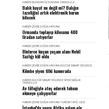
HABER
EKONOMI İŞ DÜNYASI
TEKNOLOJI
Balık bayat mı değil mi? Balığın
tazeliğini artık elektronik burun
bilecek
HABER
ÇEVRE DOĞA HAYVAN
Ormanda toplayıp kilosunu 400
liradan satıyorlar
HABER
ÇEVRE DOĞA HAYVAN
Binlerce kuşun yaşam alanı Nehil
Sazlığı kül oldu
HABER
ÇEVRE DOĞA HAYVAN
KÜLTÜR SANAT EĞLENCE
Kömbe yiyen tilki kamerada
HABER
KÜLTÜR SANAT EĞLENCE
SPOR SAĞLIK
TEKNOLOJI
Av tüfeğiyle ateş ederek tohum
ekmeye çalışıyorlar
HABER
ÇEVRE DOĞA HAYVAN
TURIZM TATIL GEZI
İstanbul'da yavru Afrika aslanı ele