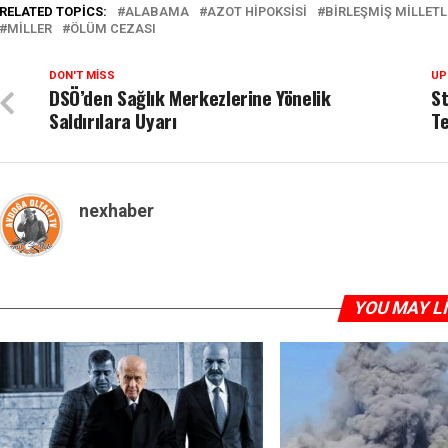
RELATED TOPICS:
ALABAMA
AZOT HIPOKSISI
BIRLEŞMIŞ MILLETL
MILLER
ÖLÜM CEZASI
DON'T MISS
UP
DSÖ’den Sağlık Merkezlerine Yönelik
St
Saldırılara Uyarı
Te
nexhaber
YOU MAY L