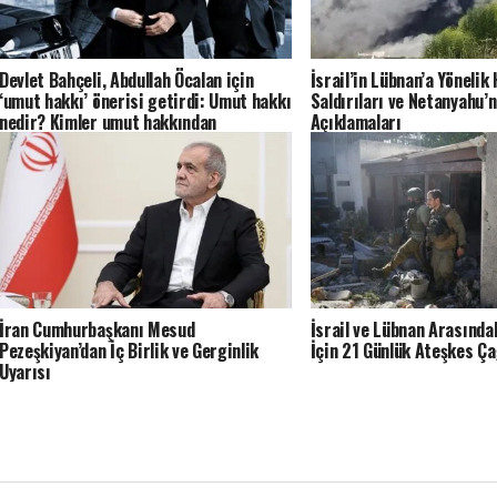
Devlet Bahçeli, Abdullah Öcalan için
İsrail’in Lübnan’a Yönelik
‘umut hakkı’ önerisi getirdi: Umut hakkı
Saldırıları ve Netanyahu’
nedir? Kimler umut hakkından
Açıklamaları
yararlanır?
İran Cumhurbaşkanı Mesud
İsrail ve Lübnan Arasında
Pezeşkiyan’dan İç Birlik ve Gerginlik
İçin 21 Günlük Ateşkes Ça
Uyarısı