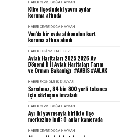
HABER
ÇEVRE DOĞA HAYVAN
Küre ilçesindeki yavru ayılar
koruma altında
HABER
ÇEVRE DOĞA HAYVAN
Van’da bir evde alıkonulan kurt
koruma altına alındı
HABER
TURIZM TATIL GEZI
Avlak Haritaları 2025 2026 Av
Dönemi İl İl Avlak Haritaları Tarım
ve Orman Bakanlığı #AVBİS #AVLAK
HABER
EKONOMI İŞ DÜNYASI
Sarsılmaz, 84 bin 800 yerli tabanca
için sözleşme imzaladı
HABER
ÇEVRE DOĞA HAYVAN
Ayı iki yavrusuyla birlikte ilçe
merkezine indi: O anlar kamerada
HABER
ÇEVRE DOĞA HAYVAN