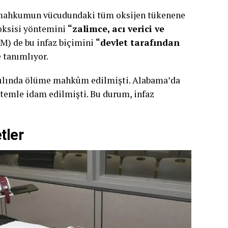
 mahkumun vücudundaki tüm oksijen tükenene
poksisi yöntemini
“zalimce, acı verici ve
BM) de bu infaz biçimini
“devlet tarafından
 tanımlıyor.
0 yılında ölüme mahkûm edilmişti. Alabama’da
ntemle idam edilmişti. Bu durum, infaz
tler