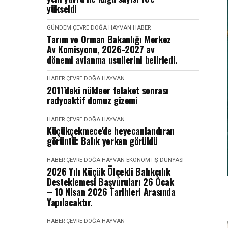
yükseldi
GÜNDEM
ÇEVRE DOĞA HAYVAN
HABER
Tarım ve Orman Bakanlığı Merkez
Av Komisyonu, 2026-2027 av
dönemi avlanma usullerini belirledi.
HABER
ÇEVRE DOĞA HAYVAN
2011’deki nükleer felaket sonrası
radyoaktif domuz gizemi
HABER
ÇEVRE DOĞA HAYVAN
Küçükçekmece'de heyecanlandıran
görüntü: Balık yerken görüldü
HABER
ÇEVRE DOĞA HAYVAN
EKONOMI İŞ DÜNYASI
2026 Yılı Küçük Ölçekli Balıkçılık
Desteklemesi Başvuruları 26 Ocak
– 10 Nisan 2026 Tarihleri Arasında
Yapılacaktır.
HABER
ÇEVRE DOĞA HAYVAN