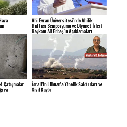
 Hava
Ahi Evran Üniversitesi’nde Ahilik
nun
Haftası Sempozyumu ve Diyanet İşleri
Başkanı Ali Erbaş’ın Açıklamaları
ki Çatışmalar
İsrail’in Lübnan’a Yönelik Saldırıları ve
ğrısı
Sivil Kaybı