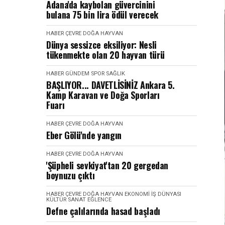
Adana'da kaybolan güvercinini
bulana 75 bin lira ödül verecek
HABER
ÇEVRE DOĞA HAYVAN
Dünya sessizce eksiliyor: Nesli
tükenmekte olan 20 hayvan türü
HABER
GÜNDEM
SPOR SAĞLIK
BAŞLIYOR... DAVETLİSİNİZ Ankara 5.
Kamp Karavan ve Doğa Sporları
Fuarı
HABER
ÇEVRE DOĞA HAYVAN
Eber Gölü'nde yangın
HABER
ÇEVRE DOĞA HAYVAN
'Şüpheli sevkiyat'tan 20 gergedan
boynuzu çıktı
HABER
ÇEVRE DOĞA HAYVAN
EKONOMI İŞ DÜNYASI
KÜLTÜR SANAT EĞLENCE
Defne çalılarında hasad başladı