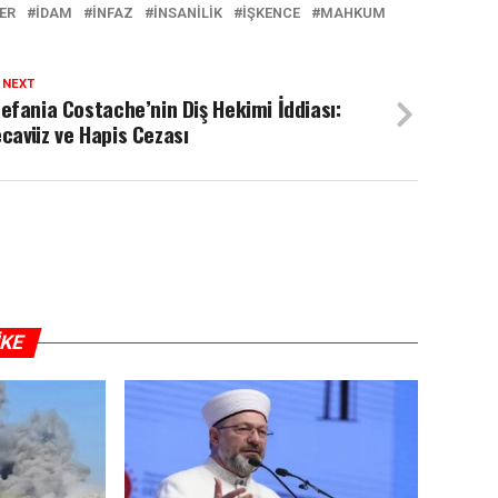
ER
IDAM
INFAZ
INSANILIK
IŞKENCE
MAHKUM
 NEXT
efania Costache’nin Diş Hekimi İddiası:
cavüz ve Hapis Cezası
IKE