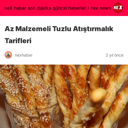
neX haber son dakika güncel haberler / nex news
Az Malzemeli Tuzlu Atıştırmalık
Tarifleri
nexhaber
2 yıl önce