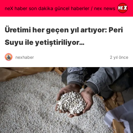
neX haber son dakika güncel haberler / nex news
Üretimi her geçen yıl artıyor: Peri
Suyu ile yetiştiriliyor…
nexhaber
2 yıl önce