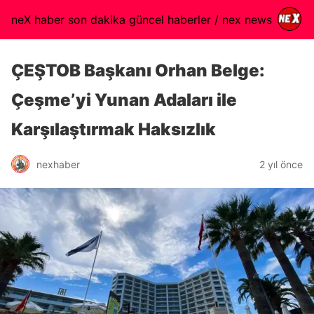
neX haber son dakika güncel haberler / nex news
ÇEŞTOB Başkanı Orhan Belge:
Çeşme’yi Yunan Adaları ile
Karşılaştırmak Haksızlık
nexhaber
2 yıl önce