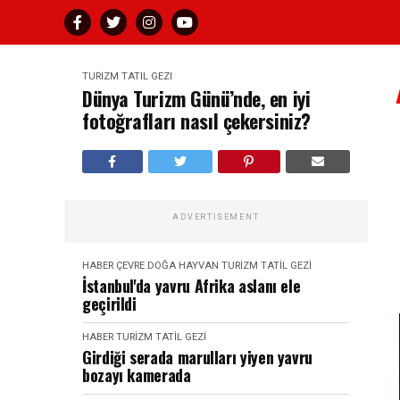
TURIZM TATIL GEZI
Dünya Turizm Günü’nde, en iyi
fotoğrafları nasıl çekersiniz?
ADVERTISEMENT
HABER
ÇEVRE DOĞA HAYVAN
TURIZM TATIL GEZI
İstanbul'da yavru Afrika aslanı ele
geçirildi
HABER
TURIZM TATIL GEZI
Girdiği serada marulları yiyen yavru
bozayı kamerada