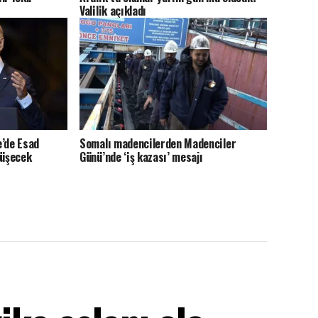
Valilik açıkladı
e’de Esad
Somalı madencilerden Madenciler
düşecek
Günü’nde ‘iş kazası’ mesajı