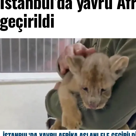
İstanbul’da yavru Afr
geçirildi