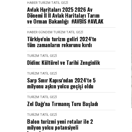
HABER
TURIZM TATIL GEZI
Avlak Haritaları 2025 2026 Av
Dönemi İl İl Avlak Haritaları Tarım
ve Orman Bakanlığı #AVBİS #AVLAK
HABER
GÜNDEM
TURIZM TATIL GEZI
Türkiye'nin turizm geliri 2024'te
tüm zamanların rekorunu kırdı
TURIZM TATIL GEZI
Didim: Kültürel ve Tarihi Zenginlik
TURIZM TATIL GEZI
Sarp Sınır Kapısı'ndan 2024'te 5
milyonu aşkın yolcu geçişi oldu
TURIZM TATIL GEZI
Zel Dağı'na Tırmanış Turu Başladı
TURIZM TATIL GEZI
Balon turizmi yeni rotalar ile 2
milyon yolcu potansiyeli