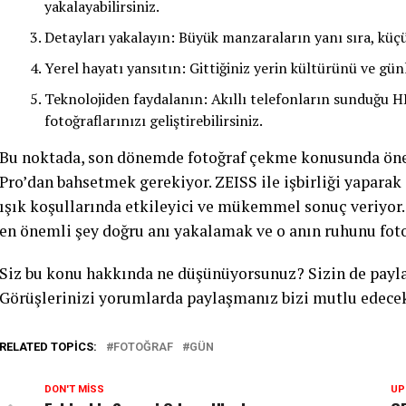
yakalayabilirsiniz.
Detayları yakalayın: Büyük manzaraların yanı sıra, küç
Yerel hayatı yansıtın: Gittiğiniz yerin kültürünü ve gü
Teknolojiden faydalanın: Akıllı telefonların sunduğu HD
fotoğraflarınızı geliştirebilirsiniz.
Bu noktada, son dönemde fotoğraf çekme konusunda öne ç
Pro’dan bahsetmek gerekiyor. ZEISS ile işbirliği yaparak
ışık koşullarında etkileyici ve mükemmel sonuç veriyor.
en önemli şey doğru anı yakalamak ve o anın ruhunu fot
Siz bu konu hakkında ne düşünüyorsunuz? Sizin de paylaş
Görüşlerinizi yorumlarda paylaşmanız bizi mutlu edecek
RELATED TOPICS:
FOTOĞRAF
GÜN
DON'T MISS
UP