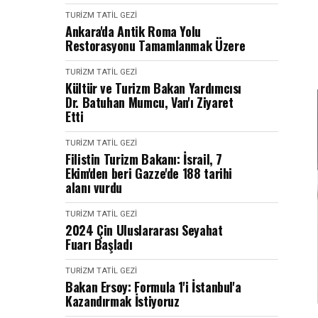
TURIZM TATIL GEZI
Ankara'da Antik Roma Yolu
Restorasyonu Tamamlanmak Üzere
TURIZM TATIL GEZI
Kültür ve Turizm Bakan Yardımcısı
Dr. Batuhan Mumcu, Van'ı Ziyaret
Etti
TURIZM TATIL GEZI
Filistin Turizm Bakanı: İsrail, 7
Ekim'den beri Gazze'de 188 tarihi
alanı vurdu
TURIZM TATIL GEZI
2024 Çin Uluslararası Seyahat
Fuarı Başladı
TURIZM TATIL GEZI
Bakan Ersoy: Formula 1'i İstanbul'a
Kazandırmak İstiyoruz