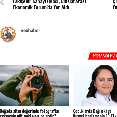
Eskişehir Sanayi Odası, Uluslararası
Ç
Ekonomik Forum’da Yer Aldı
Yu
nexhaber
YOU MAY L
Doğada altın değerinde fotoğraflar
Çocuklarda Bağışıklığı
çekmenin püf noktaları nelerdir?
Kuvvetlendirmenin 10 Etkil