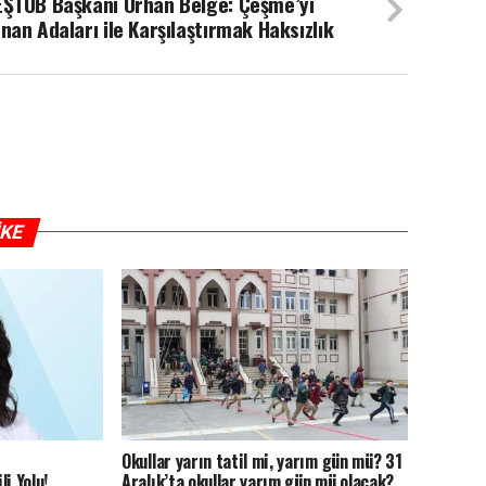
EŞTOB Başkanı Orhan Belge: Çeşme’yi
nan Adaları ile Karşılaştırmak Haksızlık
IKE
Okullar yarın tatil mi, yarım gün mü? 31
i Yolu!
Aralık’ta okullar yarım gün mü olacak?