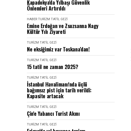
Kapadokya'da Yılbaşı Güvenlik
Önlemleri Artırıldı
HABER
TURIZM TATIL GEZI
Emine Erdoğan ve Zsuzsanna Nagy
Kültür Yılı Ziyareti
TURIZM TATIL GEZI
Ne eksiğimiz var Toskana’dan!
TURIZM TATIL GEZI
15 tatil ne zaman 2025?
TURIZM TATIL GEZI
İstanbul Havalimanı'nda üçlü
bağımsız pist için tarih verildi:
Kapasite artacak
TURIZM TATIL GEZI
Çin'e Yabancı Turist Akını
TURIZM TATIL GEZI