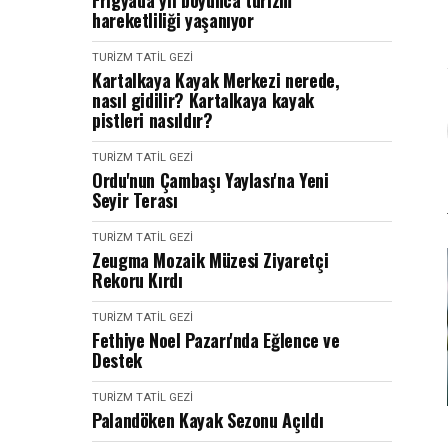
Frigya'da yıl boyunca turizm
hareketliliği yaşanıyor
TURIZM TATIL GEZI
Kartalkaya Kayak Merkezi nerede,
nasıl gidilir? Kartalkaya kayak
pistleri nasıldır?
TURIZM TATIL GEZI
Ordu'nun Çambaşı Yaylası'na Yeni
Seyir Terası
TURIZM TATIL GEZI
Zeugma Mozaik Müzesi Ziyaretçi
Rekoru Kırdı
TURIZM TATIL GEZI
Fethiye Noel Pazarı'nda Eğlence ve
Destek
TURIZM TATIL GEZI
Palandöken Kayak Sezonu Açıldı