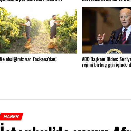
Ne eksiğimiz var Toskana’dan!
ABD Başkanı Biden: Suriy
rejimi birkaç gün içinde 
HABER