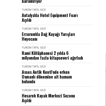
barındırıyor
TURIZM TATIL GEZI
Antalya'da Hotel Equipment Fuarı
Açıldı
TURIZM TATIL GEZI
Erzurum'da Dağ Kayağı Yarışları
Heyecanı
TURIZM TATIL GEZI
Rami Kütüphanesi 2 yılda 6
milyondan fazla kitapseveri ağırladı
TURIZM TATIL GEZI
Assos Antik Kenti'nde erken
Osmanlı dönemine ait hamam
bulundu
TURIZM TATIL GEZI
Hesarek Kayak Merkezi Sezonu
Açıldı