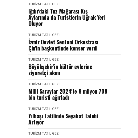
TURIZM TATIL GEZI
Iğdır'daki Tuz Mağarası Kış
Aylarında da Turistlerin Uğrak Yeri
Oluyor
TURIZM TATIL GEZI
İzmir Devlet Senfoni Orkestrası
Çin'in başkentinde konser verdi
TURIZM TATIL GEZI
Büyükşehir'in kültür evlerine
ziyaretçi akını
TURIZM TATIL GEZI
Milli Saraylar 2024'te 8 milyon 709
bin turisti ağırladı
TURIZM TATIL GEZI
Yılbaşı Tatilinde Seyahat Talebi
Artıyor
TURIZM TATIL GEZI