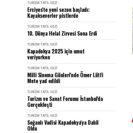
TURIZM TATIL GEZI
Erciyes'te yeni sezon başladı:
Kayakseverler pistlerde
TURIZM TATIL GEZI
10. Dünya Helal Zirvesi Sona Erdi
TURIZM TATIL GEZI
Kapadokya 2025 için umut
veriyorken
TURIZM TATIL GEZI
Milli Sinema Günleri'nde Ömer Lütfi
Mete yad edildi
TURIZM TATIL GEZI
Turizm ve Sanat Forumu İstanbul'da
Gerçekleşti
TURIZM TATIL GEZI
Soğanlı Vadisi Kapadokya'ya Dahil
Oldu