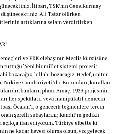
ünecektiniz. İtibarı, TSK’nın Genelkurmay
 düşünecektiniz. Ali Tatar ölürken
tlerinin artıklarına selam verdirtirken
AR’
demeçleri ve PKK elebaşının Meclis kürsüsüne
 tuttuğu ‘Yeni bir millet sistemi projesi’
hi bozacağız, billahi bozacağız. Hedef, üniter
 Türkiye Cumhuriyeti’dir. Kurumları, kuralları
ularıdır, bunların planı. Amaç, 1923 projesinin
kları her spekülatif veya manipülatif demecin
istbaşı Öcalan’ı, o gencecik teğmenlere tercih
nun şerefli subaylarını; Kandil’in gedikli
an açıkça ilan ediyorum. Türkiye elbette ki
min ne kadar hevesi olursa olsun, vız gelecek