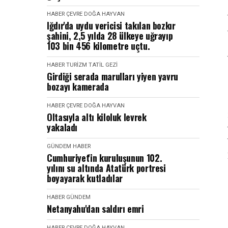
HABER
ÇEVRE DOĞA HAYVAN
Iğdır'da uydu vericisi takılan bozkır
şahini, 2,5 yılda 28 ülkeye uğrayıp
103 bin 456 kilometre uçtu.
HABER
TURIZM TATIL GEZI
Girdiği serada marulları yiyen yavru
bozayı kamerada
HABER
ÇEVRE DOĞA HAYVAN
Oltasıyla altı kiloluk levrek
yakaladı
GÜNDEM
HABER
Cumhuriyet'in kuruluşunun 102.
yılını su altında Atatürk portresi
boyayarak kutladılar
HABER
GÜNDEM
Netanyahu'dan saldırı emri
HABER
ÇEVRE DOĞA HAYVAN