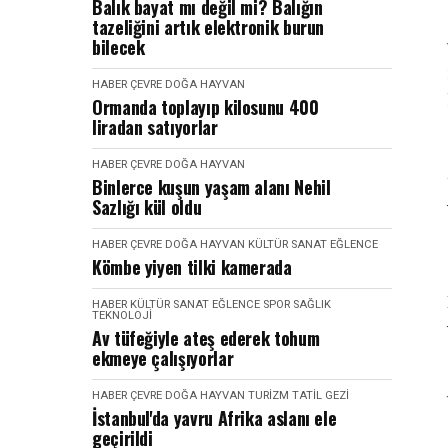
Balık bayat mı değil mi? Balığın
tazeliğini artık elektronik burun
bilecek
HABER
ÇEVRE DOĞA HAYVAN
Ormanda toplayıp kilosunu 400
liradan satıyorlar
HABER
ÇEVRE DOĞA HAYVAN
Binlerce kuşun yaşam alanı Nehil
Sazlığı kül oldu
HABER
ÇEVRE DOĞA HAYVAN
KÜLTÜR SANAT EĞLENCE
Kömbe yiyen tilki kamerada
HABER
KÜLTÜR SANAT EĞLENCE
SPOR SAĞLIK
TEKNOLOJI
Av tüfeğiyle ateş ederek tohum
ekmeye çalışıyorlar
HABER
ÇEVRE DOĞA HAYVAN
TURIZM TATIL GEZI
İstanbul'da yavru Afrika aslanı ele
geçirildi