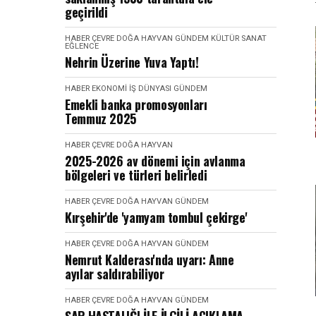
geçirildi
HABER
ÇEVRE DOĞA HAYVAN
GÜNDEM
KÜLTÜR SANAT
EĞLENCE
Nehrin Üzerine Yuva Yaptı!
HABER
EKONOMI İŞ DÜNYASI
GÜNDEM
Emekli banka promosyonları
Temmuz 2025
HABER
ÇEVRE DOĞA HAYVAN
2025-2026 av dönemi için avlanma
bölgeleri ve türleri belirledi
HABER
ÇEVRE DOĞA HAYVAN
GÜNDEM
Kırşehir'de 'yamyam tombul çekirge'
HABER
ÇEVRE DOĞA HAYVAN
GÜNDEM
Nemrut Kalderası'nda uyarı: Anne
ayılar saldırabiliyor
HABER
ÇEVRE DOĞA HAYVAN
GÜNDEM