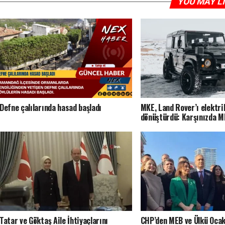
YOU MAY L
Defne çalılarında hasad başladı
MKE, Land Rover’ı elektri
dönüştürdü: Karşınızda 
Tatar ve Göktaş Aile İhtiyaçlarını
CHP’den MEB ve Ülkü Ocak