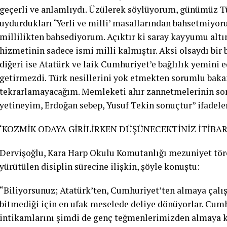
geçerli ve anlamlıydı. Üzülerek söylüyorum, günümüz Tür
uydurdukları ‘Yerli ve milli’ masallarından bahsetmiyor
millilikten bahsediyorum. Açıktır ki saray kayyumu altın
hizmetinin sadece ismi milli kalmıştır. Aksi olsaydı bir
diğeri ise Atatürk ve laik Cumhuriyet’e bağlılık yemini e
getirmezdi. Türk nesillerini yok etmekten sorumlu bakan
tekrarlamayacağım. Memleketi ahır zannetmelerinin son
yetineyim, Erdoğan sebep, Yusuf Tekin sonuçtur” ifadeler
‘KOZMİK ODAYA GİRİLİRKEN DÜŞÜNECEKTİNİZ İTİBAR
Dervişoğlu, Kara Harp Okulu Komutanlığı mezuniyet tören
yürütülen disiplin sürecine ilişkin, şöyle konuştu:
“Biliyorsunuz; Atatürk’ten, Cumhuriyet’ten almaya çalıştı
bitmediği için en ufak meselede deliye dönüyorlar. Cumh
intikamlarını şimdi de genç teğmenlerimizden almaya k