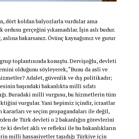
n, dört koldan balyozlarla vurdular ama
k ordusu gerçeğini yıkamadılar. İşin aslı budur.
r, aslına bakarsanız. Övünç kaynağımız ve gurur
grup toplantısında konuştu. Dervişoğlu, devleti
temini olduğunu söyleyerek, “Bunu da asli ve
izmetler? Adalet, güvenlik ve dış politikadır;
esinin başındaki bakanlıkta milli sıfatı
ığı. Buradaki milli vurgusu, bu hizmetlerin tüm
tiğini vurgular. Yani hepimiz içindir, icraatlar
n kararları ve seçim propagandaları ile değil,
yüzden de Türk devleti o 2 bakanlığın görevlerini
tte ki devlet aklı ve refleksi ile bu bakanlıkların
rin milli hassasiyetler taşıdığı Türkiye için