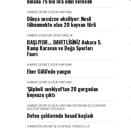
bulana 75 bin lira ödül verecek
HABER
ÇEVRE DOĞA HAYVAN
Dünya sessizce eksiliyor: Nesli
tükenmekte olan 20 hayvan türü
HABER
GÜNDEM
SPOR SAĞLIK
BAŞLIYOR... DAVETLİSİNİZ Ankara 5.
Kamp Karavan ve Doğa Sporları
Fuarı
HABER
ÇEVRE DOĞA HAYVAN
Eber Gölü'nde yangın
HABER
ÇEVRE DOĞA HAYVAN
'Şüpheli sevkiyat'tan 20 gergedan
boynuzu çıktı
HABER
ÇEVRE DOĞA HAYVAN
EKONOMI İŞ DÜNYASI
KÜLTÜR SANAT EĞLENCE
Defne çalılarında hasad başladı
HABER
EKONOMI İŞ DÜNYASI
TEKNOLOJI