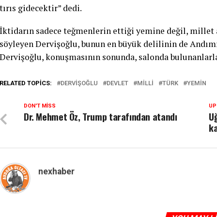
tırıs gidecektir” dedi.
İktidarın sadece teğmenlerin ettiği yemine değil, millet
söyleyen Dervişoğlu, bunun en büyük delilinin de Andımız
Dervişoğlu, konuşmasının sonunda, salonda bulunanlarla
RELATED TOPICS:
DERVIŞOĞLU
DEVLET
MILLI
TÜRK
YEMIN
DON'T MISS
UP
Dr. Mehmet Öz, Trump tarafından atandı
Uğ
ka
nexhaber