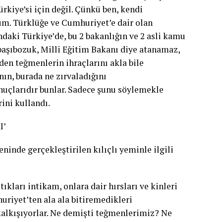
kiye’si için değil. Çünkü ben, kendi
um. Türklüğe ve Cumhuriyet’e dair olan
daki Türkiye’de, bu 2 bakanlığın ve 2 asli kamu
 başıbozuk, Milli Eğitim Bakanı diye atanamaz,
den teğmenlerin ihraçlarını akla bile
ın, burada ne zırvaladığını
uçlarıdır bunlar. Sadece şunu söylemekle
ini kullandı.
I’
inde gerçekleştirilen kılıçlı yeminle ilgili
kları intikam, onlara dair hırsları ve kinleri
uriyet’ten ala ala bitiremedikleri
alkışıyorlar. Ne demişti teğmenlerimiz? Ne