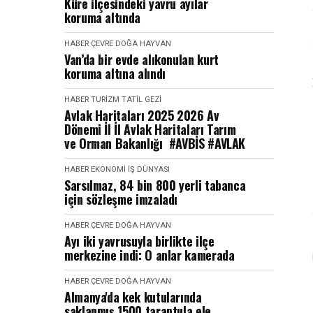
Küre ilçesindeki yavru ayılar
koruma altında
HABER
ÇEVRE DOĞA HAYVAN
Van’da bir evde alıkonulan kurt
koruma altına alındı
HABER
TURIZM TATIL GEZI
Avlak Haritaları 2025 2026 Av
Dönemi İl İl Avlak Haritaları Tarım
ve Orman Bakanlığı #AVBİS #AVLAK
HABER
EKONOMI İŞ DÜNYASI
Sarsılmaz, 84 bin 800 yerli tabanca
için sözleşme imzaladı
HABER
ÇEVRE DOĞA HAYVAN
Ayı iki yavrusuyla birlikte ilçe
merkezine indi: O anlar kamerada
HABER
ÇEVRE DOĞA HAYVAN
Almanya'da kek kutularında
saklanmış 1500 tarantula ele