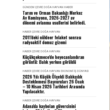
GÜNDEM
ÇEVRE DOĞA HAYVAN
HABER
Tarım ve Orman Bakanlığı Merkez
Av Komisyonu, 2026-2027 av
dönemi avlanma usullerini belirledi.
HABER
ÇEVRE DOĞA HAYVAN
2011’deki nükleer felaket sonrası
radyoaktif domuz gizemi
HABER
ÇEVRE DOĞA HAYVAN
Küçükçekmece'de heyecanlandıran
görüntü: Balık yerken görüldü
HABER
ÇEVRE DOĞA HAYVAN
EKONOMI İŞ DÜNYASI
2026 Yılı Küçük Ölçekli Balıkçılık
Desteklemesi Başvuruları 26 Ocak
– 10 Nisan 2026 Tarihleri Arasında
Yapılacaktır.
HABER
ÇEVRE DOĞA HAYVAN
Adana'da kaybolan güvercinini