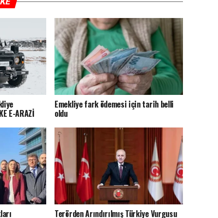
IKE
kliye
Emekliye fark ödemesi için tarih belli
MKE E-ARAZİ
oldu
ları
Terörden Arındırılmış Türkiye Vurgusu