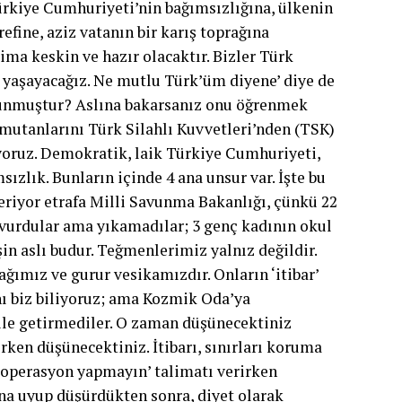
Türkiye Cumhuriyeti’nin bağımsızlığına, ülkenin
ine, aziz vatanın bir karış toprağına
aima keskin ve hazır olacaktır. Bizler Türk
le yaşayacağız. Ne mutlu Türk’üm diyene’ diye de
ocunmuştur? Aslına bakarsanız onu öğrenmek
omutanlarını Türk Silahlı Kuvvetleri’nden (TSK)
uyoruz. Demokratik, laik Türkiye Cumhuriyeti,
ızlık. Bunların içinde 4 ana unsur var. İşte bu
eriyor etrafa Milli Savunma Bakanlığı, çünkü 22
a vurdular ama yıkamadılar; 3 genç kadının okul
şin aslı budur. Teğmenlerimiz yalnız değildir.
ağımız ve gurur vesikamızdır. Onların ‘itibar’
ını biz biliyoruz; ama Kozmik Oda’ya
 bile getirmediler. O zaman düşünecektiniz
erken düşünecektiniz. İtibarı, sınırları koruma
a operasyon yapmayın’ talimatı verirken
ına uyup düşürdükten sonra, diyet olarak