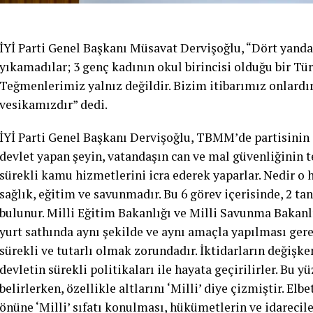
İYİ Parti Genel Başkanı Müsavat Dervişoğlu, “Dört yanda
yıkamadılar; 3 genç kadının okul birincisi olduğu bir Tür
Teğmenlerimiz yalnız değildir. Bizim itibarımız onlardı
vesikamızdır” dedi.
İYİ Parti Genel Başkanı Dervişoğlu, TBMM’de partisinin 
devlet yapan şeyin, vatandaşın can ve mal güvenliğinin 
sürekli kamu hizmetlerini icra ederek yaparlar. Nedir o h
sağlık, eğitim ve savunmadır. Bu 6 görev içerisinde, 2 tan
bulunur. Milli Eğitim Bakanlığı ve Milli Savunma Bakanl
yurt sathında aynı şekilde ve aynı amaçla yapılması gerek
sürekli ve tutarlı olmak zorundadır. İktidarların değişke
devletin sürekli politikaları ile hayata geçirilirler. Bu 
belirlerken, özellikle altlarını ‘Milli’ diye çizmiştir. Elbe
önüne ‘Milli’ sıfatı konulması, hükümetlerin ve idarecile