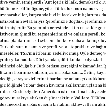
diye yemin etmişlerdi? ‘Ant içeriz ki laik, demokratik 
bölünmez bütünlüğüne, yüce Türk ulusunun namus ve şeref
uzanacak eller, karşısında bizi bulacak ve kılıçlarımız d
istikbalinin evlatlarıyız. Şerefimizle doğduk, şerefimiz
bitirmişlerdir. Bu yeminin neresinden kim ne saikle g
istiyorum. Şimdi bu teğmenlerimizi ve onların şerefli k
atma planlarının asıl sebebini bir kere daha anlamış ol
Türk ulusunun namus ve şerefi, vatan toprakları ve bağıms
meseleler, TSK’nın itibarını zedeliyormuş. Öyle demeç v
yıldır yıkamadılar. Dört yandan, dört koldan balyozlarl
birincisi olduğu bir Türk ordusu gerçeğini yıkamadılar. İ
Bizim itibarımız onlardır, aslına bakarsanız. Övünç kayn
dediği, saray sevicilerin itibardan ne anlam çıkardıklar
girildiğinde ‘itibar’ denen kavramı akıllarının uçlarına
itibarı. Gizli belgeleri Amerikan istihbaratına hediye ed
görevini askıya alırken düşünecektiniz. Valilere, ‘PKK’y
düşünecektiniz. Rus uçağını birtakım aklıevvellerin akl