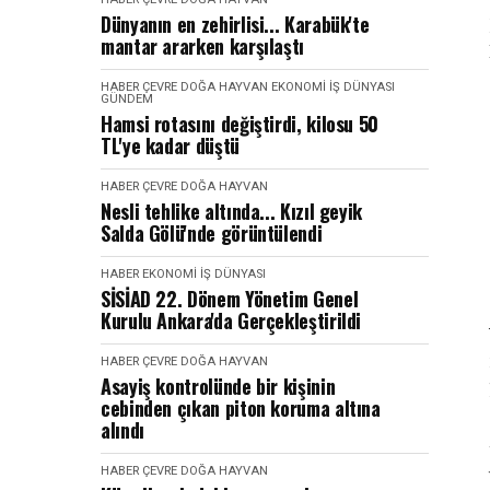
Dünyanın en zehirlisi... Karabük'te
mantar ararken karşılaştı
HABER
ÇEVRE DOĞA HAYVAN
EKONOMI İŞ DÜNYASI
GÜNDEM
Hamsi rotasını değiştirdi, kilosu 50
TL'ye kadar düştü
HABER
ÇEVRE DOĞA HAYVAN
Nesli tehlike altında... Kızıl geyik
Salda Gölü'nde görüntülendi
HABER
EKONOMI İŞ DÜNYASI
SİSİAD 22. Dönem Yönetim Genel
Kurulu Ankara'da Gerçekleştirildi
HABER
ÇEVRE DOĞA HAYVAN
Asayiş kontrolünde bir kişinin
cebinden çıkan piton koruma altına
alındı
HABER
ÇEVRE DOĞA HAYVAN