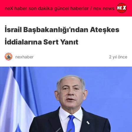
neX haber son dakika güncel haberler / nex news
İsrail Başbakanlığı’ndan Ateşkes
İddialarına Sert Yanıt
nexhaber
2 yıl önce