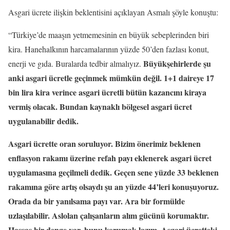
Asgari ücrete ilişkin beklentisini açıklayan Asmalı şöyle konuştu:
“Türkiye’de maaşın yetmemesinin en büyük sebeplerinden biri
kira. Hanehalkının harcamalarının yüzde 50’den fazlası konut,
Büyükşehirlerde şu
enerji ve gıda. Buralarda tedbir almalıyız.
anki asgari ücretle geçinmek mümkün değil. 1+1 daireye 17
bin lira kira verince asgari ücretli bütün kazancını kiraya
vermiş olacak. Bundan kaynaklı bölgesel asgari ücret
uygulanabilir dedik.
Asgari ücrette oran soruluyor. Bizim önerimiz beklenen
enflasyon rakamı üzerine refah payı eklenerek asgari ücret
uygulamasına geçilmeli dedik. Geçen sene yüzde 33 beklenen
rakamına göre artış olsaydı şu an yüzde 44’leri konuşuyoruz.
Orada da bir yanılsama payı var. Ara bir formülde
uzlaşılabilir.
Aslolan çalışanların alım gücünü korumaktır.
Hassas bir denge var, bunu korumak lazım. Asgari ücretteki