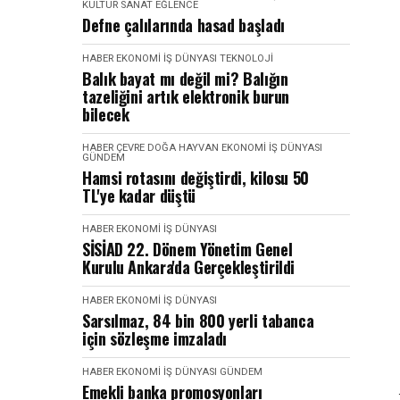
KÜLTÜR SANAT EĞLENCE
Defne çalılarında hasad başladı
HABER
EKONOMI İŞ DÜNYASI
TEKNOLOJI
Balık bayat mı değil mi? Balığın
tazeliğini artık elektronik burun
bilecek
HABER
ÇEVRE DOĞA HAYVAN
EKONOMI İŞ DÜNYASI
GÜNDEM
Hamsi rotasını değiştirdi, kilosu 50
TL'ye kadar düştü
HABER
EKONOMI İŞ DÜNYASI
SİSİAD 22. Dönem Yönetim Genel
Kurulu Ankara'da Gerçekleştirildi
HABER
EKONOMI İŞ DÜNYASI
Sarsılmaz, 84 bin 800 yerli tabanca
için sözleşme imzaladı
HABER
EKONOMI İŞ DÜNYASI
GÜNDEM
Emekli banka promosyonları