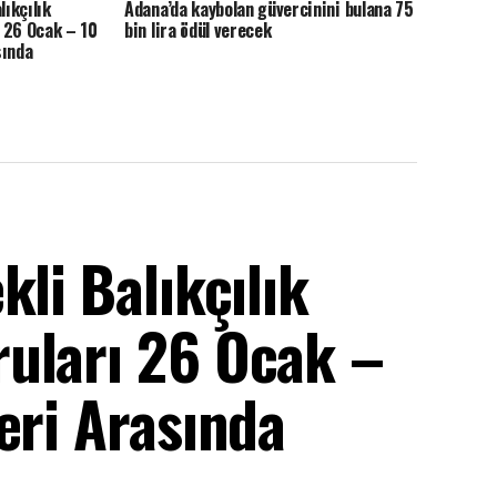
lıkçılık
Adana’da kaybolan güvercinini bulana 75
 26 Ocak – 10
bin lira ödül verecek
sında
li Balıkçılık
uları 26 Ocak –
eri Arasında