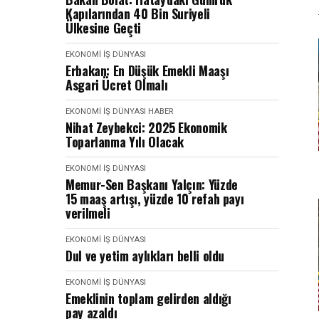
Kapılarından 40 Bin Suriyeli
Ülkesine Geçti
EKONOMI İŞ DÜNYASI
Erbakan: En Düşük Emekli Maaşı
Asgari Ücret Olmalı
EKONOMI İŞ DÜNYASI
HABER
Nihat Zeybekci: 2025 Ekonomik
Toparlanma Yılı Olacak
EKONOMI İŞ DÜNYASI
Memur-Sen Başkanı Yalçın: Yüzde
15 maaş artışı, yüzde 10 refah payı
verilmeli
EKONOMI İŞ DÜNYASI
Dul ve yetim aylıkları belli oldu
EKONOMI İŞ DÜNYASI
Emeklinin toplam gelirden aldığı
pay azaldı