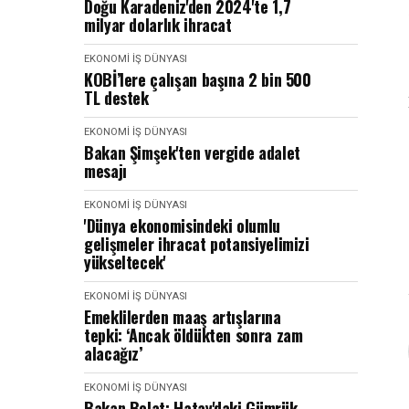
Doğu Karadeniz'den 2024'te 1,7
milyar dolarlık ihracat
EKONOMI İŞ DÜNYASI
KOBİ’lere çalışan başına 2 bin 500
TL destek
EKONOMI İŞ DÜNYASI
Bakan Şimşek'ten vergide adalet
mesajı
EKONOMI İŞ DÜNYASI
'Dünya ekonomisindeki olumlu
gelişmeler ihracat potansiyelimizi
yükseltecek'
EKONOMI İŞ DÜNYASI
Emeklilerden maaş artışlarına
tepki: ‘Ancak öldükten sonra zam
alacağız’
EKONOMI İŞ DÜNYASI
Bakan Bolat: Hatay'daki Gümrük