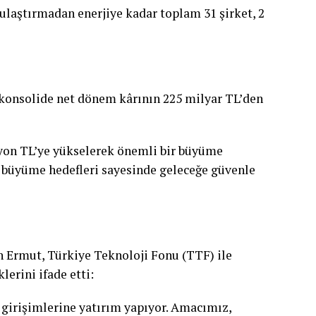
ulaştırmadan enerjiye kadar toplam 31 şirket, 2
 konsolide net dönem kârının 225 milyar TL’den
lyon TL’ye yükselerek önemli bir büyüme
ve büyüme hedefleri sayesinde geleceğe güvenle
n Ermut, Türkiye Teknoloji Fonu (TTF) ile
erini ifade etti:
 girişimlerine yatırım yapıyor. Amacımız,