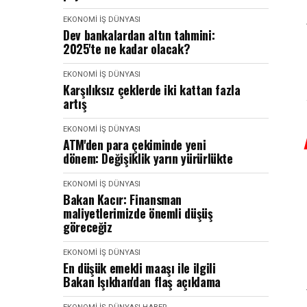
EKONOMI İŞ DÜNYASI
Dev bankalardan altın tahmini:
2025'te ne kadar olacak?
EKONOMI İŞ DÜNYASI
Karşılıksız çeklerde iki kattan fazla
artış
EKONOMI İŞ DÜNYASI
ATM'den para çekiminde yeni
dönem: Değişiklik yarın yürürlükte
EKONOMI İŞ DÜNYASI
Bakan Kacır: Finansman
maliyetlerimizde önemli düşüş
göreceğiz
EKONOMI İŞ DÜNYASI
En düşük emekli maaşı ile ilgili
Bakan Işıkhan'dan flaş açıklama