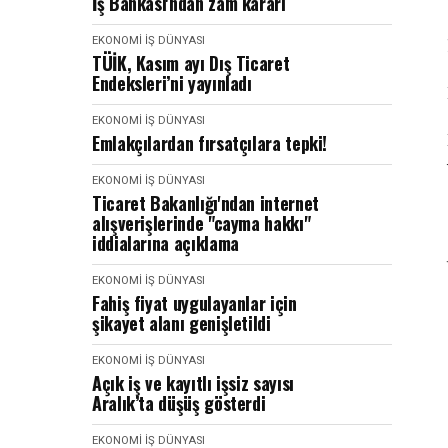
İş Bankası'ndan zam kararı
EKONOMI İŞ DÜNYASI
TÜİK, Kasım ayı Dış Ticaret
Endeksleri’ni yayınladı
EKONOMI İŞ DÜNYASI
Emlakçılardan fırsatçılara tepki!
EKONOMI İŞ DÜNYASI
Ticaret Bakanlığı'ndan internet
alışverişlerinde "cayma hakkı"
iddialarına açıklama
EKONOMI İŞ DÜNYASI
Fahiş fiyat uygulayanlar için
şikayet alanı genişletildi
EKONOMI İŞ DÜNYASI
Açık iş ve kayıtlı işsiz sayısı
Aralık’ta düşüş gösterdi
EKONOMI İŞ DÜNYASI