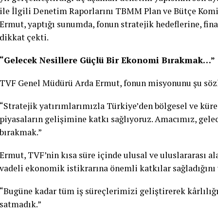
ile İlgili Denetim Raporlarını TBMM Plan ve Bütçe Ko
Ermut, yaptığı sunumda, fonun stratejik hedeflerine, fi
dikkat çekti.
“Gelecek Nesillere Güçlü Bir Ekonomi Bırakmak…”
TVF Genel Müdürü Arda Ermut, fonun misyonunu şu sözle
“Stratejik yatırımlarımızla Türkiye’den bölgesel ve küres
piyasaların gelişimine katkı sağlıyoruz. Amacımız, gele
bırakmak.”
Ermut, TVF’nin kısa süre içinde ulusal ve uluslararası al
vadeli ekonomik istikrarına önemli katkılar sağladığını
“Bugüne kadar tüm iş süreçlerimizi geliştirerek kârlılığ
satmadık.”