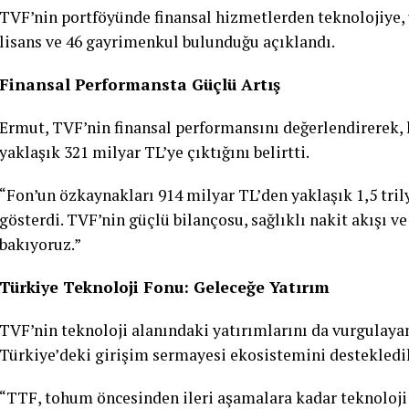
TVF’nin portföyünde finansal hizmetlerden teknolojiye, 
lisans ve 46 gayrimenkul bulunduğu açıklandı.
Finansal Performansta Güçlü Artış
Ermut, TVF’nin finansal performansını değerlendirerek,
yaklaşık 321 milyar TL’ye çıktığını belirtti.
“Fon’un özkaynakları 914 milyar TL’den yaklaşık 1,5 tri
gösterdi. TVF’nin güçlü bilançosu, sağlıklı nakit akışı 
bakıyoruz.”
Türkiye Teknoloji Fonu: Geleceğe Yatırım
TVF’nin teknoloji alanındaki yatırımlarını da vurgulaya
Türkiye’deki girişim sermayesi ekosistemini destekledikl
“TTF, tohum öncesinden ileri aşamalara kadar teknoloji