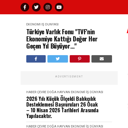
EKONOMI İŞ DÜNYASI
Türkiye Varlık Fonu "TVF'nin
Ekonomiye Kattığı Değer Her
Geçen Yıl Büyüyor…"
ADVERTISEMENT
HABER
ÇEVRE DOĞA HAYVAN
EKONOMI İŞ DÜNYASI
2026 Yılı Küçük Ölçekli Balıkçılık
Desteklemesi Başvuruları 26 Ocak
– 10 Nisan 2026 Tarihleri Arasında
Yapılacaktır.
HABER
ÇEVRE DOĞA HAYVAN
EKONOMI İŞ DÜNYASI