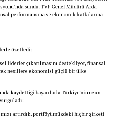
misyonu’nda sundu. TVF Genel Müdürü Arda
nansal performansına ve ekonomik katkılarına
rle özetledi:
el liderler çıkarılmasını destekliyor, finansal
cek nesillere ekonomisi güçlü bir ülke
anda kaydettiği başarılarla Türkiye’nin uzun
 vurguladı:
ımızı artırdık, portföyümüzdeki hiçbir şirketi