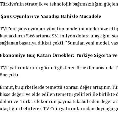
Türkiye’nin stratejik ve teknolojik bağımsızlığını güçlen
Şans Oyunları ve Yasadışı Bahisle Mücadele
TVF’nin şans oyunları yönetim modelini modernize ettiğ
kaynakların %66 artarak 931 milyon dolara ulaştığını söy
sağlanan başarıya dikkat çekti: “Sunulan yeni model, yas
Ekonomiye Güç Katan Örnekler: Türkiye Sigorta v
TVF yatırımlarının gücünü gösteren örnekler arasında T
öne çıktı.
Ermut, bu şirketlerde temettü sonrası değer artışının Tü
hisse değeri ve elde edilen temettü gelirleri ile birlikt
doları ve Türk Telekom’un payına tekabül eden değer art
ulaştığını belirterek TVF’nin yatırımlarından duyduğu gu