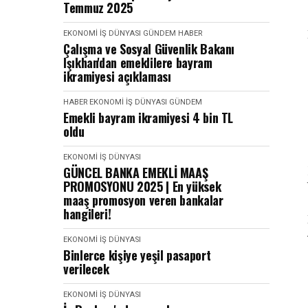
Temmuz 2025
EKONOMI İŞ DÜNYASI
GÜNDEM
HABER
Çalışma ve Sosyal Güvenlik Bakanı
Işıkhan'dan emeklilere bayram
ikramiyesi açıklaması
HABER
EKONOMI İŞ DÜNYASI
GÜNDEM
Emekli bayram ikramiyesi 4 bin TL
oldu
EKONOMI İŞ DÜNYASI
GÜNCEL BANKA EMEKLİ MAAŞ
PROMOSYONU 2025 | En yüksek
maaş promosyon veren bankalar
hangileri!
EKONOMI İŞ DÜNYASI
Binlerce kişiye yeşil pasaport
verilecek
EKONOMI İŞ DÜNYASI