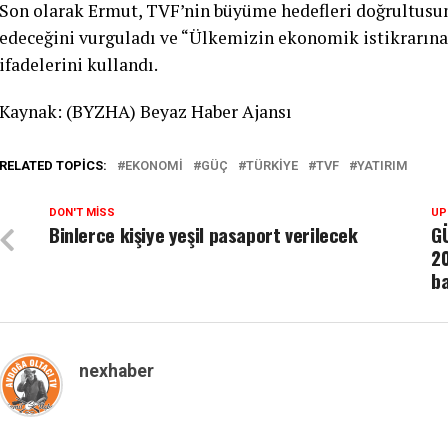
Son olarak Ermut, TVF’nin büyüme hedefleri doğrultus
edeceğini vurguladı ve “Ülkemizin ekonomik istikrarı
ifadelerini kullandı.
Kaynak: (BYZHA) Beyaz Haber Ajansı
RELATED TOPICS:
EKONOMI
GÜÇ
TÜRKIYE
TVF
YATIRIM
DON'T MISS
UP
Binlerce kişiye yeşil pasaport verilecek
G
2
ba
nexhaber