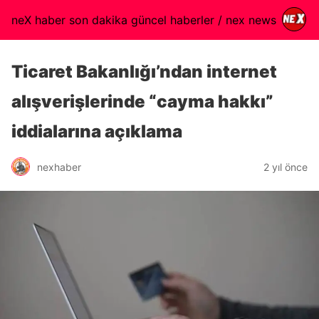
neX haber son dakika güncel haberler / nex news
Ticaret Bakanlığı’ndan internet
alışverişlerinde “cayma hakkı”
iddialarına açıklama
nexhaber
2 yıl önce