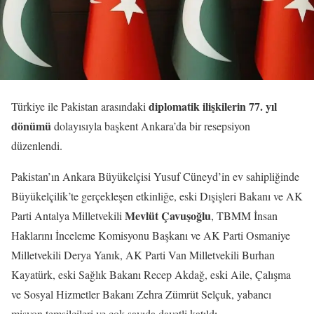
diplomatik ilişkilerin 77. yıl
Türkiye ile Pakistan arasındaki
dönümü
dolayısıyla başkent Ankara’da bir resepsiyon
düzenlendi.
Pakistan’ın Ankara Büyükelçisi Yusuf Cüneyd’in ev sahipliğinde
Büyükelçilik’te gerçekleşen etkinliğe, eski Dışişleri Bakanı ve AK
Mevlüt Çavuşoğlu
Parti Antalya Milletvekili
, TBMM İnsan
Haklarını İnceleme Komisyonu Başkanı ve AK Parti Osmaniye
Milletvekili Derya Yanık, AK Parti Van Milletvekili Burhan
Kayatürk, eski Sağlık Bakanı Recep Akdağ, eski Aile, Çalışma
ve Sosyal Hizmetler Bakanı Zehra Zümrüt Selçuk, yabancı
misyon temsilcileri ve çok sayıda davetli katıldı.