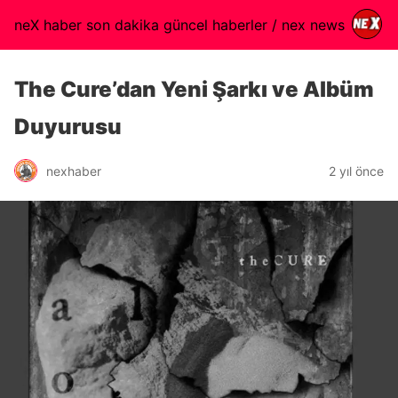
neX haber son dakika güncel haberler / nex news
The Cure’dan Yeni Şarkı ve Albüm
Duyurusu
nexhaber
2 yıl önce