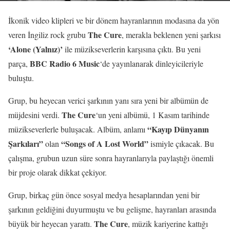
İkonik video klipleri ve bir dönem hayranlarının modasına da yön
The Cure
veren İngiliz rock grubu
, merakla beklenen yeni şarkısı
‘Alone (Yalnız)’
ile müzikseverlerin karşısına çıktı. Bu yeni
BBC Radio 6 Music
parça,
‘de yayınlanarak dinleyicileriyle
buluştu.
Grup, bu heyecan verici şarkının yanı sıra yeni bir albümün de
The Cure
müjdesini verdi.
‘un yeni albümü, 1 Kasım tarihinde
“Kayıp Dünyanın
müzikseverlerle buluşacak. Albüm, anlamı
Şarkıları”
“Songs of A Lost World”
olan
ismiyle çıkacak. Bu
çalışma, grubun uzun süre sonra hayranlarıyla paylaştığı önemli
bir proje olarak dikkat çekiyor.
Grup, birkaç gün önce sosyal medya hesaplarından yeni bir
şarkının geldiğini duyurmuştu ve bu gelişme, hayranları arasında
The Cure
büyük bir heyecan yarattı.
, müzik kariyerine kattığı