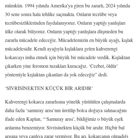
mümkün. 1994 yılında Amerika’ya giren bu zararlı, 2024 yılında
30 sene sonra hala tehlike saçmakta. Onların tecrübe veya
tecrübesizliklerinden faydalanıyoruz. Onların yaptığı yanlışları
ülke olarak biliyoruz. Onların yaptığı yanlışlara düşmeden bu
zararla mücadele edeceğiz. Mücadelemizin en büyük ayağı, kışlak
mücadelesidir. Kendi ayağıyla kışlaklara gelen kahverengi
kokarcayı imha etmek için büyük bir mücadele verdik. Kışlaktan
çıkarken yine feromon tuzakları kuracağız. ‘Cezbet, öldür’
yöntemiyle kışlaktan çıkanları da yok edeceğiz” dedi.
‘SİVRİSİNEKTEN KÜÇÜK BİR ARIDIR’
Kahverengi kokarca zararlısına yönelik yürütülen çalışmalarda
daha fazla ‘samuray arısı’nın üretilip bolca doğaya salınacağını
ifade eden Kaplan, “‘Samuray arısı’, bildiğimiz o büyük eşek
arılarına benzemiyor. Sivrisinekten küçük bir arıdır. Hiçbir bal
arısına veya canlıya zarar vermiyor. Bu arı, kokarcanın olmadığı