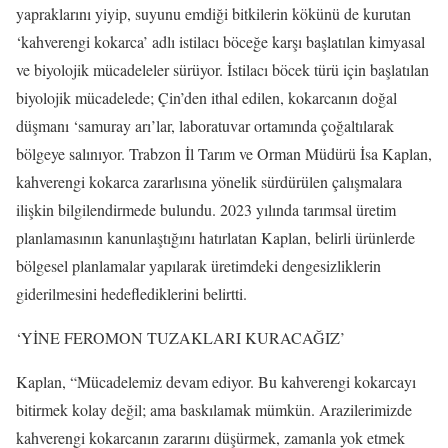
yapraklarını yiyip, suyunu emdiği bitkilerin kökünü de kurutan
‘kahverengi kokarca’ adlı istilacı böceğe karşı başlatılan kimyasal
ve biyolojik mücadeleler sürüyor. İstilacı böcek türü için başlatılan
biyolojik mücadelede; Çin’den ithal edilen, kokarcanın doğal
düşmanı ‘samuray arı’lar, laboratuvar ortamında çoğaltılarak
bölgeye salınıyor. Trabzon İl Tarım ve Orman Müdürü İsa Kaplan,
kahverengi kokarca zararlısına yönelik sürdürülen çalışmalara
ilişkin bilgilendirmede bulundu. 2023 yılında tarımsal üretim
planlamasının kanunlaştığını hatırlatan Kaplan, belirli ürünlerde
bölgesel planlamalar yapılarak üretimdeki dengesizliklerin
giderilmesini hedeflediklerini belirtti.
‘YİNE FEROMON TUZAKLARI KURACAĞIZ’
Kaplan, “Mücadelemiz devam ediyor. Bu kahverengi kokarcayı
bitirmek kolay değil; ama baskılamak mümkün. Arazilerimizde
kahverengi kokarcanın zararını düşürmek, zamanla yok etmek