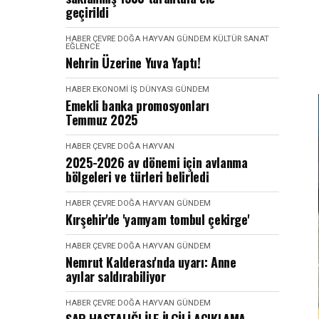
geçirildi
HABER
ÇEVRE DOĞA HAYVAN
GÜNDEM
KÜLTÜR SANAT
EĞLENCE
Nehrin Üzerine Yuva Yaptı!
HABER
EKONOMI İŞ DÜNYASI
GÜNDEM
Emekli banka promosyonları
Temmuz 2025
HABER
ÇEVRE DOĞA HAYVAN
2025-2026 av dönemi için avlanma
bölgeleri ve türleri belirledi
HABER
ÇEVRE DOĞA HAYVAN
GÜNDEM
Kırşehir'de 'yamyam tombul çekirge'
HABER
ÇEVRE DOĞA HAYVAN
GÜNDEM
Nemrut Kalderası'nda uyarı: Anne
ayılar saldırabiliyor
HABER
ÇEVRE DOĞA HAYVAN
GÜNDEM