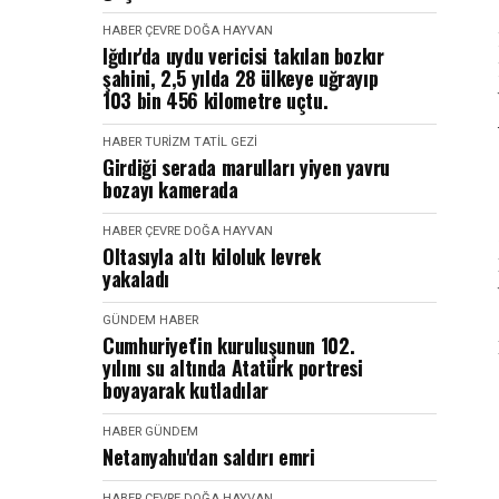
HABER
ÇEVRE DOĞA HAYVAN
Iğdır'da uydu vericisi takılan bozkır
şahini, 2,5 yılda 28 ülkeye uğrayıp
103 bin 456 kilometre uçtu.
HABER
TURIZM TATIL GEZI
Girdiği serada marulları yiyen yavru
bozayı kamerada
HABER
ÇEVRE DOĞA HAYVAN
Oltasıyla altı kiloluk levrek
yakaladı
GÜNDEM
HABER
Cumhuriyet'in kuruluşunun 102.
yılını su altında Atatürk portresi
boyayarak kutladılar
HABER
GÜNDEM
Netanyahu'dan saldırı emri
HABER
ÇEVRE DOĞA HAYVAN