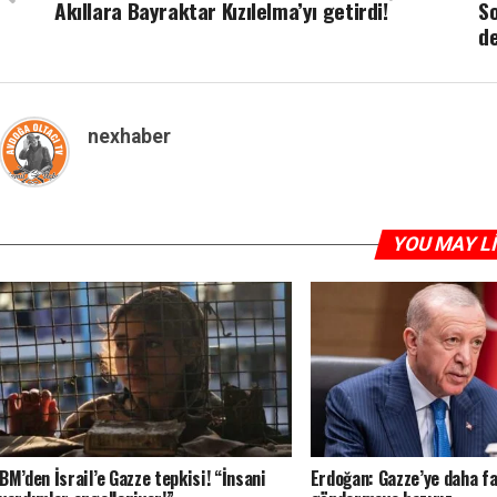
Akıllara Bayraktar Kızılelma’yı getirdi!
So
de
nexhaber
YOU MAY L
BM’den İsrail’e Gazze tepkisi! “İnsani
Erdoğan: Gazze’ye daha fa