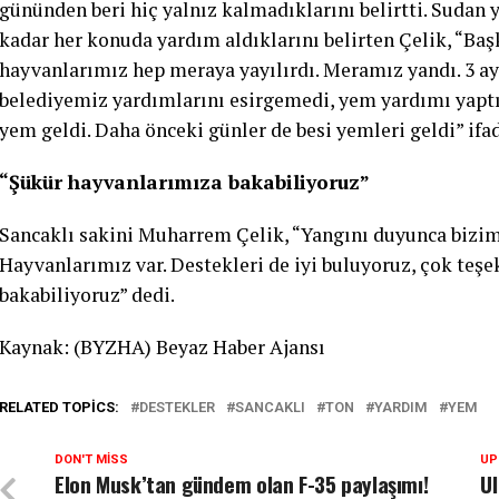
gününden beri hiç yalnız kalmadıklarını belirtti. Sudan
kadar her konuda yardım aldıklarını belirten Çelik, “B
hayvanlarımız hep meraya yayılırdı. Meramız yandı. 3 ay 
belediyemiz yardımlarını esirgemedi, yem yardımı yaptı.
yem geldi. Daha önceki günler de besi yemleri geldi” ifa
“Şükür hayvanlarımıza bakabiliyoruz”
Sancaklı sakini Muharrem Çelik, “Yangını duyunca bizi
Hayvanlarımız var. Destekleri de iyi buluyoruz, çok teş
bakabiliyoruz” dedi.
Kaynak: (BYZHA) Beyaz Haber Ajansı
RELATED TOPICS:
DESTEKLER
SANCAKLI
TON
YARDIM
YEM
DON'T MISS
UP
Elon Musk’tan gündem olan F-35 paylaşımı!
Ul