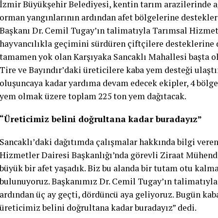
İzmir Büyükşehir Belediyesi, kentin tarım arazilerinde a
orman yangınlarının ardından afet bölgelerine destekler
Başkanı Dr. Cemil Tugay’ın talimatıyla Tarımsal Hizmetl
hayvancılıkla geçimini sürdüren çiftçilere desteklerine 
tamamen yok olan Karşıyaka Sancaklı Mahallesi başta o
Tire ve Bayındır’daki üreticilere kaba yem desteği ulaştı
oluşuncaya kadar yardıma devam edecek ekipler, 4 bölge
yem olmak üzere toplam 225 ton yem dağıtacak.
“Üreticimiz belini doğrultana kadar buradayız”
Sancaklı’daki dağıtımda çalışmalar hakkında bilgi vere
Hizmetler Dairesi Başkanlığı’nda görevli Ziraat Mühendis
büyük bir afet yaşadık. Biz bu alanda bir tutam otu kal
bulunuyoruz. Başkanımız Dr. Cemil Tugay’ın talimatıyla
ardından üç ay geçti, dördüncü aya geliyoruz. Bugün kaba
üreticimiz belini doğrultana kadar buradayız” dedi.