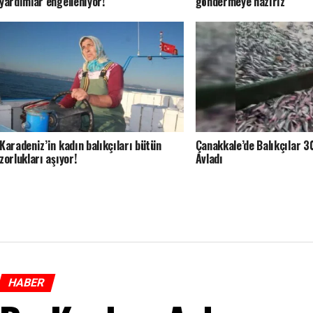
yardımlar engelleniyor!”
göndermeye hazırız
Karadeniz’in kadın balıkçıları bütün
Çanakkale’de Balıkçılar 3
zorlukları aşıyor!
Avladı
HABER