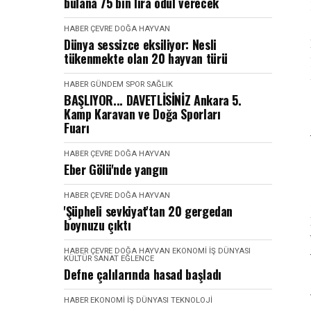
bulana 75 bin lira ödül verecek
HABER
ÇEVRE DOĞA HAYVAN
Dünya sessizce eksiliyor: Nesli
tükenmekte olan 20 hayvan türü
HABER
GÜNDEM
SPOR SAĞLIK
BAŞLIYOR... DAVETLİSİNİZ Ankara 5.
Kamp Karavan ve Doğa Sporları
Fuarı
HABER
ÇEVRE DOĞA HAYVAN
Eber Gölü'nde yangın
HABER
ÇEVRE DOĞA HAYVAN
'Şüpheli sevkiyat'tan 20 gergedan
boynuzu çıktı
HABER
ÇEVRE DOĞA HAYVAN
EKONOMI İŞ DÜNYASI
KÜLTÜR SANAT EĞLENCE
Defne çalılarında hasad başladı
HABER
EKONOMI İŞ DÜNYASI
TEKNOLOJI