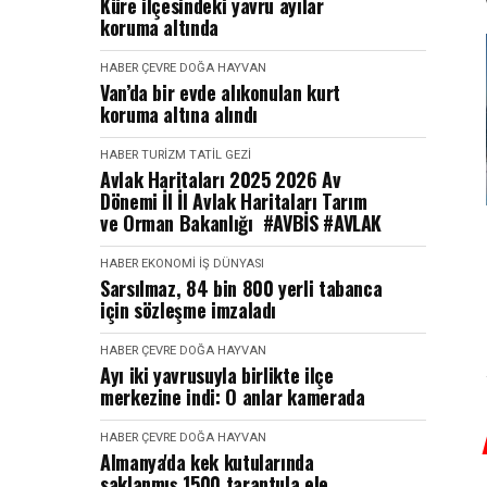
Küre ilçesindeki yavru ayılar
koruma altında
HABER
ÇEVRE DOĞA HAYVAN
Van’da bir evde alıkonulan kurt
koruma altına alındı
HABER
TURIZM TATIL GEZI
Avlak Haritaları 2025 2026 Av
Dönemi İl İl Avlak Haritaları Tarım
ve Orman Bakanlığı #AVBİS #AVLAK
HABER
EKONOMI İŞ DÜNYASI
Sarsılmaz, 84 bin 800 yerli tabanca
için sözleşme imzaladı
HABER
ÇEVRE DOĞA HAYVAN
Ayı iki yavrusuyla birlikte ilçe
merkezine indi: O anlar kamerada
HABER
ÇEVRE DOĞA HAYVAN
Almanya'da kek kutularında
saklanmış 1500 tarantula ele