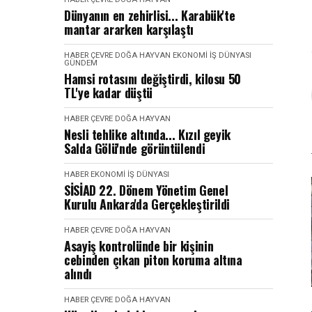
Dünyanın en zehirlisi... Karabük'te
mantar ararken karşılaştı
HABER
ÇEVRE DOĞA HAYVAN
EKONOMI İŞ DÜNYASI
GÜNDEM
Hamsi rotasını değiştirdi, kilosu 50
TL'ye kadar düştü
HABER
ÇEVRE DOĞA HAYVAN
Nesli tehlike altında... Kızıl geyik
Salda Gölü'nde görüntülendi
HABER
EKONOMI İŞ DÜNYASI
SİSİAD 22. Dönem Yönetim Genel
Kurulu Ankara'da Gerçekleştirildi
HABER
ÇEVRE DOĞA HAYVAN
Asayiş kontrolünde bir kişinin
cebinden çıkan piton koruma altına
alındı
HABER
ÇEVRE DOĞA HAYVAN