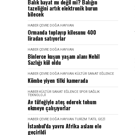
Balık bayat mı değil mi? Balığın
tazeliğini artık elektronik burun
bilecek
HABER
ÇEVRE DOĞA HAYVAN
Ormanda toplayıp kilosunu 400
liradan satıyorlar
HABER
ÇEVRE DOĞA HAYVAN
Binlerce kuşun yaşam alanı Nehil
Sazlığı kül oldu
HABER
ÇEVRE DOĞA HAYVAN
KÜLTÜR SANAT EĞLENCE
Kömbe yiyen tilki kamerada
HABER
KÜLTÜR SANAT EĞLENCE
SPOR SAĞLIK
TEKNOLOJI
Av tüfeğiyle ateş ederek tohum
ekmeye çalışıyorlar
HABER
ÇEVRE DOĞA HAYVAN
TURIZM TATIL GEZI
İstanbul'da yavru Afrika aslanı ele
geçirildi