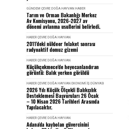
GÜNDEM
ÇEVRE DOĞA HAYVAN
HABER
Tarım ve Orman Bakanlığı Merkez
Av Komisyonu, 2026-2027 av
dönemi avlanma usullerini belirledi.
HABER
ÇEVRE DOĞA HAYVAN
2011’deki nükleer felaket sonrası
radyoaktif domuz gizemi
HABER
ÇEVRE DOĞA HAYVAN
Küçükçekmece'de heyecanlandıran
görüntü: Balık yerken görüldü
HABER
ÇEVRE DOĞA HAYVAN
EKONOMI İŞ DÜNYASI
2026 Yılı Küçük Ölçekli Balıkçılık
Desteklemesi Başvuruları 26 Ocak
– 10 Nisan 2026 Tarihleri Arasında
Yapılacaktır.
HABER
ÇEVRE DOĞA HAYVAN
Adana'da kaybolan güvercinini