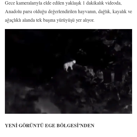
Gece kameralarıyla elde edilen yaklaşık 1 dakikalık videoda,
Anadolu parsı olduğu değerlendirilen hayvanın, dağlık, kayalık ve
ağaçlıklı alanda tek başına yürüyüşü yer alıyor.
YENİ GÖRÜNTÜ EGE BÖLGESİ’NDEN