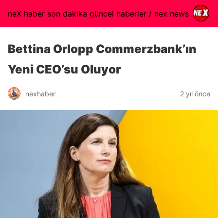
neX haber son dakika güncel haberler / nex news
Bettina Orlopp Commerzbank’ın
Yeni CEO’su Oluyor
nexhaber
2 yıl önce