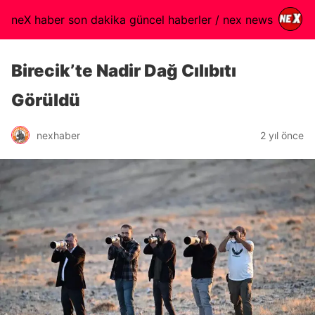
neX haber son dakika güncel haberler / nex news
Birecik’te Nadir Dağ Cılıbıtı
Görüldü
nexhaber
2 yıl önce