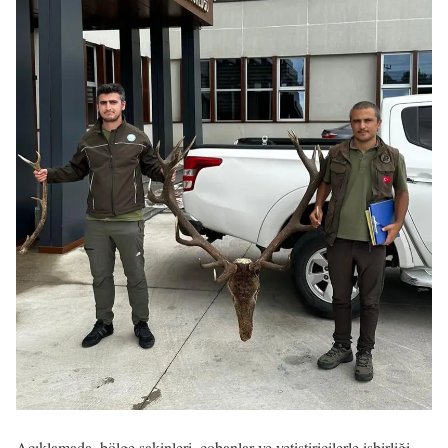
Açıklamada, bölge sakinleri, çobanlar ve yetiştiricilerle işbirliği