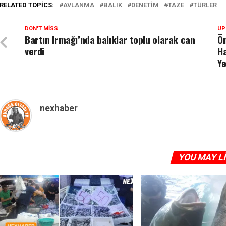
RELATED TOPICS:
AVLANMA
BALIK
DENETIM
TAZE
TÜRLER
DON'T MISS
UP
Bartın Irmağı’nda balıklar toplu olarak can
Ön
verdi
Ha
Y
nexhaber
YOU MAY L