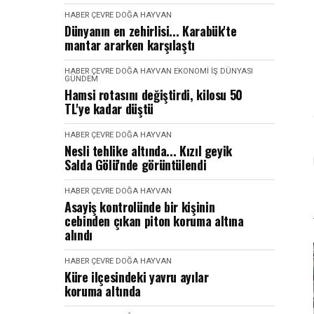
HABER
ÇEVRE DOĞA HAYVAN
Dünyanın en zehirlisi... Karabük'te
mantar ararken karşılaştı
HABER
ÇEVRE DOĞA HAYVAN
EKONOMI İŞ DÜNYASI
GÜNDEM
Hamsi rotasını değiştirdi, kilosu 50
TL'ye kadar düştü
HABER
ÇEVRE DOĞA HAYVAN
Nesli tehlike altında... Kızıl geyik
Salda Gölü'nde görüntülendi
HABER
ÇEVRE DOĞA HAYVAN
Asayiş kontrolünde bir kişinin
cebinden çıkan piton koruma altına
alındı
HABER
ÇEVRE DOĞA HAYVAN
Küre ilçesindeki yavru ayılar
koruma altında