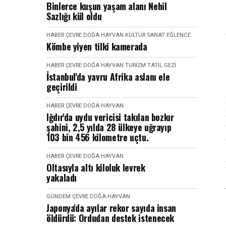
Binlerce kuşun yaşam alanı Nehil
Sazlığı kül oldu
HABER
ÇEVRE DOĞA HAYVAN
KÜLTÜR SANAT EĞLENCE
Kömbe yiyen tilki kamerada
HABER
ÇEVRE DOĞA HAYVAN
TURIZM TATIL GEZI
İstanbul'da yavru Afrika aslanı ele
geçirildi
HABER
ÇEVRE DOĞA HAYVAN
Iğdır'da uydu vericisi takılan bozkır
şahini, 2,5 yılda 28 ülkeye uğrayıp
103 bin 456 kilometre uçtu.
HABER
ÇEVRE DOĞA HAYVAN
Oltasıyla altı kiloluk levrek
yakaladı
GÜNDEM
ÇEVRE DOĞA HAYVAN
Japonya'da ayılar rekor sayıda insan
öldürdü: Ordudan destek istenecek