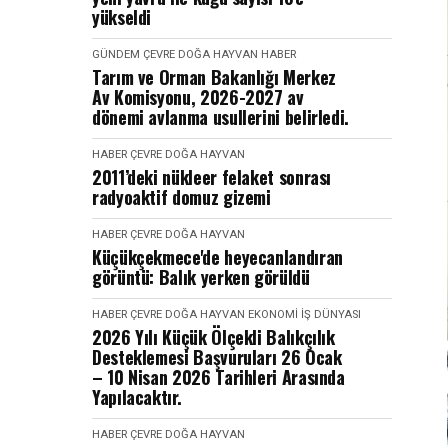
yükseldi
GÜNDEM
ÇEVRE DOĞA HAYVAN
HABER
Tarım ve Orman Bakanlığı Merkez
Av Komisyonu, 2026-2027 av
dönemi avlanma usullerini belirledi.
HABER
ÇEVRE DOĞA HAYVAN
2011’deki nükleer felaket sonrası
radyoaktif domuz gizemi
HABER
ÇEVRE DOĞA HAYVAN
Küçükçekmece'de heyecanlandıran
görüntü: Balık yerken görüldü
HABER
ÇEVRE DOĞA HAYVAN
EKONOMI İŞ DÜNYASI
2026 Yılı Küçük Ölçekli Balıkçılık
Desteklemesi Başvuruları 26 Ocak
– 10 Nisan 2026 Tarihleri Arasında
Yapılacaktır.
HABER
ÇEVRE DOĞA HAYVAN