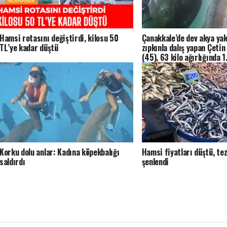
Hamsi rotasını değiştirdi, kilosu 50
Çanakkale’de dev akya yak
TL’ye kadar düştü
zıpkınla dalış yapan Çeti
(45), 63 kilo ağırlığında 1
metrelik akya balığı yakal
Korku dolu anlar: Kadına köpekbalığı
Hamsi fiyatları düştü, te
saldırdı
şenlendi