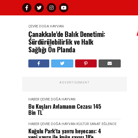
ÇEVRE DOĞA HAYVAN
Çanakkale'de Balık Denetimi:
Sürdürülebilirlik ve Halk
Sağlığı Ön Planda
ADVERTISEMENT
HABER
ÇEVRE DOĞA HAYVAN
Bu Kuşları Avlamanın Cezası 145
Bin TL
HABER
ÇEVRE DOĞA HAYVAN
KÜLTÜR SANAT EĞLENCE
Kuğulu Park'ta yavru heyecanı: 4
yeni yavru ile kuğu sayısı 18'e