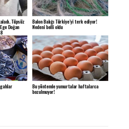
aladı. Tüpsüz
Balon Balığı Türkiye’yi terk ediyor!
n Ege Doğan
Nedeni belli oldu
.8
adı.
zgahlar
Bu yöntemle yumurtalar haftalarca
bozulmuyor!