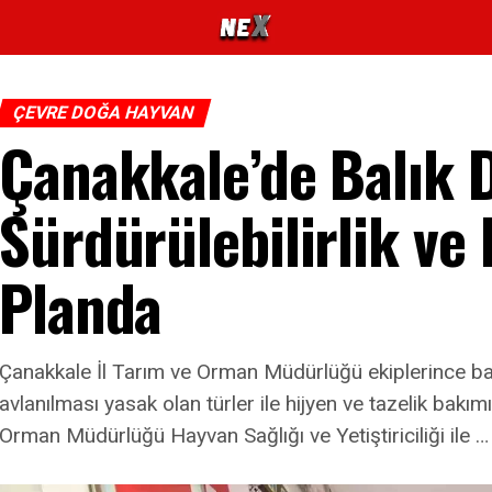
ÇEVRE DOĞA HAYVAN
Çanakkale’de Balık 
Sürdürülebilirlik ve
Planda
Çanakkale İl Tarım ve Orman Müdürlüğü ekiplerince bal
avlanılması yasak olan türler ile hijyen ve tazelik bakım
Orman Müdürlüğü Hayvan Sağlığı ve Yetiştiriciliği ile …