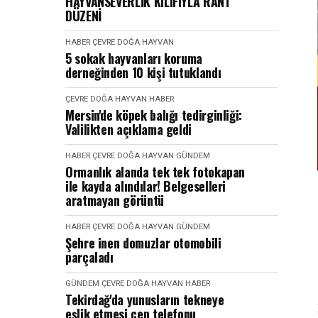
HAYVANSEVERLİK KILIFIYLA RANT
DÜZENİ
HABER
ÇEVRE DOĞA HAYVAN
5 sokak hayvanları koruma
derneğinden 10 kişi tutuklandı
ÇEVRE DOĞA HAYVAN
HABER
Mersin'de köpek balığı tedirginliği:
Valilikten açıklama geldi
HABER
ÇEVRE DOĞA HAYVAN
GÜNDEM
Ormanlık alanda tek tek fotokapan
ile kayda alındılar! Belgeselleri
aratmayan görüntü
HABER
ÇEVRE DOĞA HAYVAN
GÜNDEM
Şehre inen domuzlar otomobili
parçaladı
GÜNDEM
ÇEVRE DOĞA HAYVAN
HABER
Tekirdağ'da yunusların tekneye
eşlik etmesi cep telefonu