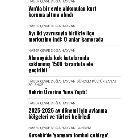
HABER
ÇEVRE DOĞA HAYVAN
Van’da bir evde alıkonulan kurt
koruma altına alındı
HABER
ÇEVRE DOĞA HAYVAN
Ayı iki yavrusuyla birlikte ilçe
merkezine indi: O anlar kamerada
HABER
ÇEVRE DOĞA HAYVAN
Almanya'da kek kutularında
saklanmış 1500 tarantula ele
geçirildi
HABER
ÇEVRE DOĞA HAYVAN
GÜNDEM
KÜLTÜR SANAT
EĞLENCE
Nehrin Üzerine Yuva Yaptı!
HABER
ÇEVRE DOĞA HAYVAN
2025-2026 av dönemi için avlanma
bölgeleri ve türleri belirledi
HABER
ÇEVRE DOĞA HAYVAN
GÜNDEM
Kırşehir'de 'yamyam tombul çekirge'