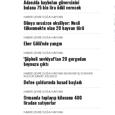
Adana'da kaybolan güvercinini
bulana 75 bin lira ödül verecek
HABER
ÇEVRE DOĞA HAYVAN
Dünya sessizce eksiliyor: Nesli
tükenmekte olan 20 hayvan türü
HABER
ÇEVRE DOĞA HAYVAN
Eber Gölü'nde yangın
HABER
ÇEVRE DOĞA HAYVAN
'Şüpheli sevkiyat'tan 20 gergedan
boynuzu çıktı
HABER
ÇEVRE DOĞA HAYVAN
EKONOMI İŞ DÜNYASI
KÜLTÜR SANAT EĞLENCE
Defne çalılarında hasad başladı
HABER
ÇEVRE DOĞA HAYVAN
Ormanda toplayıp kilosunu 400
liradan satıyorlar
HABER
ÇEVRE DOĞA HAYVAN