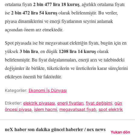
2 bin 477 lira 18 kuruş
ortalama fiyatı
, ağırlıklı ortalama fiyatı
2 bin 472 lira 54 kuruş
ise
olarak belirlenmiştir. Bu veriler,
piyasa dinamiklerini ve enerji fiyatlarının seyrini anlamak
açısından önem arz etmektedir.
Spot piyasada ise bir megavatsaat elektriğin fiyatı, bugün için en
3 bin lira
1208 lira 14 kuruş
yüksek
, en düşük
olarak
belirlenmiştir. Bu fiyat dalgalanmaları, enerji arzı ve talebindeki
değişimler ile birlikte, tüketicilerin ve üreticilerin karar süreçlerini
etkileyen önemli bir faktördür.
Kategoriler:
Ekonomi İş Dünyası
Etiketler:
elektrik piyasası
,
enerji fiyatları
,
fiyat değişimi
,
gün
öncesi piyasa
,
işlem hacmi
,
megavatsaat fiyatı
,
spot elektrik
neX haber son dakika güncel haberler / nex news
Yukarı dön