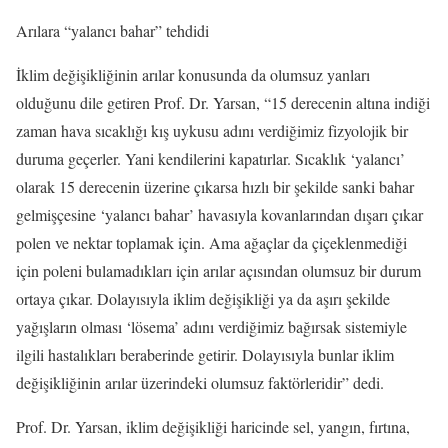
Arılara “yalancı bahar” tehdidi
İklim değişikliğinin arılar konusunda da olumsuz yanları
olduğunu dile getiren Prof. Dr. Yarsan, “15 derecenin altına indiği
zaman hava sıcaklığı kış uykusu adını verdiğimiz fizyolojik bir
duruma geçerler. Yani kendilerini kapatırlar. Sıcaklık ‘yalancı’
olarak 15 derecenin üzerine çıkarsa hızlı bir şekilde sanki bahar
gelmişçesine ‘yalancı bahar’ havasıyla kovanlarından dışarı çıkar
polen ve nektar toplamak için. Ama ağaçlar da çiçeklenmediği
için poleni bulamadıkları için arılar açısından olumsuz bir durum
ortaya çıkar. Dolayısıyla iklim değişikliği ya da aşırı şekilde
yağışların olması ‘lösema’ adını verdiğimiz bağırsak sistemiyle
ilgili hastalıkları beraberinde getirir. Dolayısıyla bunlar iklim
değişikliğinin arılar üzerindeki olumsuz faktörleridir” dedi.
Prof. Dr. Yarsan, iklim değişikliği haricinde sel, yangın, fırtına,