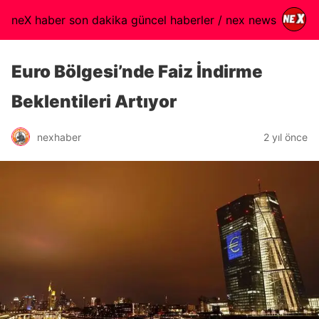
neX haber son dakika güncel haberler / nex news
Euro Bölgesi’nde Faiz İndirme
Beklentileri Artıyor
nexhaber
2 yıl önce