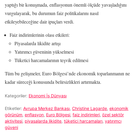
yaptığı bir konuşmada, enflasyonun önemli ölçüde yavaşladığını
vurgulayarak, bu durumun faiz politikalarını nasıl
etkileyebileceğine dair ipuçları verdi.
Faiz indirimlerinin olası etkileri:
Piyasalarda likidite artışı
Yatırımcı güveninin yükselmesi
Tüketici harcamalarının teşvik edilmesi
Tüm bu gelişmeler, Euro Bölgesi’nde ekonomik toparlanmanın ne
kadar süreceği konusunda belirsizlikleri artırmakta.
Kategoriler:
Ekonomi İş Dünyası
Etiketler:
Avrupa Merkez Bankası
,
Christine Lagarde
,
ekonomik
görünüm
,
enflasyon
,
Euro Bölgesi
,
faiz indirimleri
,
özel sektör
aktivitesi
,
piyasalarda likidite
,
tüketici harcamaları
,
yatırımcı
güveni