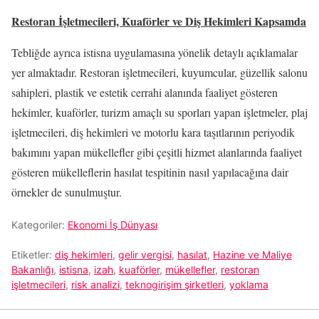
Restoran İşletmecileri, Kuaförler ve Diş Hekimleri Kapsamda
Tebliğde ayrıca istisna uygulamasına yönelik detaylı açıklamalar
yer almaktadır. Restoran işletmecileri, kuyumcular, güzellik salonu
sahipleri, plastik ve estetik cerrahi alanında faaliyet gösteren
hekimler, kuaförler, turizm amaçlı su sporları yapan işletmeler, plaj
işletmecileri, diş hekimleri ve motorlu kara taşıtlarının periyodik
bakımını yapan mükellefler gibi çeşitli hizmet alanlarında faaliyet
gösteren mükelleflerin hasılat tespitinin nasıl yapılacağına dair
örnekler de sunulmuştur.
Kategoriler:
Ekonomi İş Dünyası
Etiketler:
diş hekimleri
,
gelir vergisi
,
hasılat
,
Hazine ve Maliye
Bakanlığı
,
istisna
,
izah
,
kuaförler
,
mükellefler
,
restoran
işletmecileri
,
risk analizi
,
teknogirişim şirketleri
,
yoklama