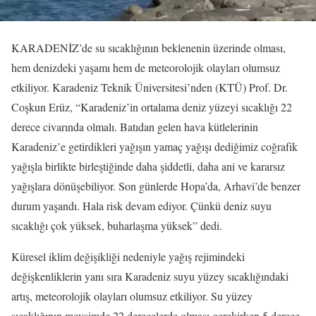
KARADENİZ’de su sıcaklığının beklenenin üzerinde olması,
hem denizdeki yaşamı hem de meteorolojik olayları olumsuz
etkiliyor. Karadeniz Teknik Üniversitesi’nden (KTÜ) Prof. Dr.
Coşkun Erüz, “Karadeniz’in ortalama deniz yüzeyi sıcaklığı 22
derece civarında olmalı. Batıdan gelen hava kütlelerinin
Karadeniz’e getirdikleri yağışın yamaç yağışı dediğimiz coğrafik
yağışla birlikte birleştiğinde daha şiddetli, daha ani ve kararsız
yağışlara dönüşebiliyor. Son günlerde Hopa’da, Arhavi’de benzer
durum yaşandı. Hala risk devam ediyor. Çünkü deniz suyu
sıcaklığı çok yüksek, buharlaşma yüksek” dedi.
Küresel iklim değişikliği nedeniyle yağış rejimindeki
değişkenliklerin yanı sıra Karadeniz suyu yüzey sıcaklığındaki
artış, meteorolojik olayları olumsuz etkiliyor. Su yüzey
sıcaklığının mevsimde 22 derecelerde olması gerekirken 5 derece