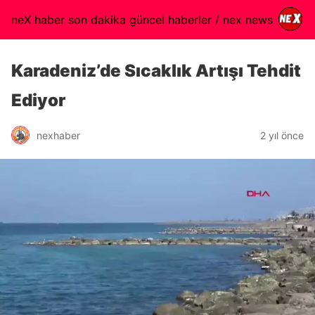
neX haber son dakika güncel haberler / nex news
Karadeniz’de Sıcaklık Artışı Tehdit
Ediyor
nexhaber
2 yıl önce