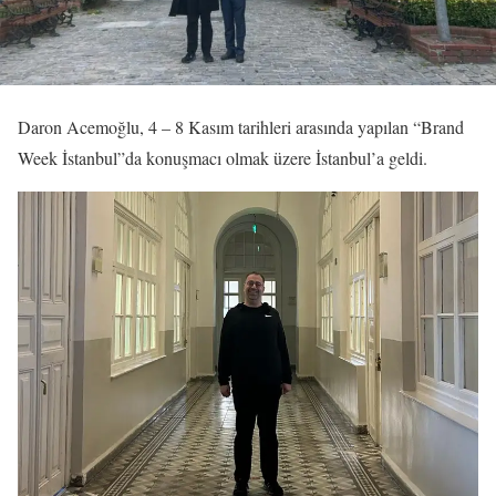
Daron Acemoğlu, 4 – 8 Kasım tarihleri arasında yapılan “Brand
Week İstanbul”da konuşmacı olmak üzere İstanbul’a geldi.