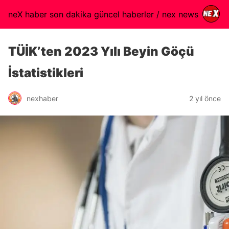
neX haber son dakika güncel haberler / nex news
TÜİK’ten 2023 Yılı Beyin Göçü
İstatistikleri
nexhaber
2 yıl önce