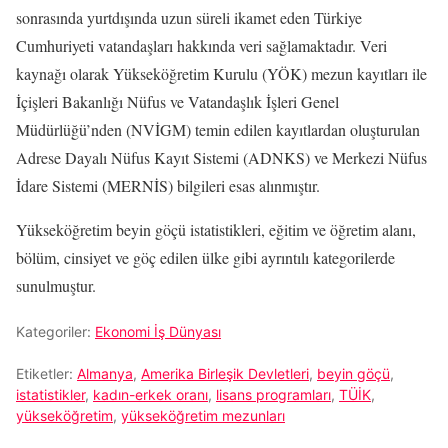
sonrasında yurtdışında uzun süreli ikamet eden Türkiye
Cumhuriyeti vatandaşları hakkında veri sağlamaktadır. Veri
kaynağı olarak Yükseköğretim Kurulu (YÖK) mezun kayıtları ile
İçişleri Bakanlığı Nüfus ve Vatandaşlık İşleri Genel
Müdürlüğü’nden (NVİGM) temin edilen kayıtlardan oluşturulan
Adrese Dayalı Nüfus Kayıt Sistemi (ADNKS) ve Merkezi Nüfus
İdare Sistemi (MERNİS) bilgileri esas alınmıştır.
Yükseköğretim beyin göçü istatistikleri, eğitim ve öğretim alanı,
bölüm, cinsiyet ve göç edilen ülke gibi ayrıntılı kategorilerde
sunulmuştur.
Kategoriler:
Ekonomi İş Dünyası
Etiketler:
Almanya
,
Amerika Birleşik Devletleri
,
beyin göçü
,
istatistikler
,
kadın-erkek oranı
,
lisans programları
,
TÜİK
,
yükseköğretim
,
yükseköğretim mezunları