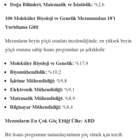
Doğa Bilimleri, Matematik ve İstatistik:
%2,6
100 Moleküler Biyoloji ve Genetik Mezunundan 18’i
Yurtdışına Gitti
Mezunların beyin göçü oranları incelendiğinde, en yüksek beyin
göçü oranına sahip lisans programları şu şekildedir:
Moleküler Biyoloji ve Genetik:
%17,9
Biyomühendislik:
%10,2
İşletme Mühendisliği:
%9,8
Elektronik Mühendisliği:
%9,1
Matematik Mühendisliği:
%8,9
Bilgisayar Mühendisliği:
%8,4
Mezunların En Çok Göç Ettiği Ülke: ABD
Bir lisans programını tamamlayanların göç etmek için tercih