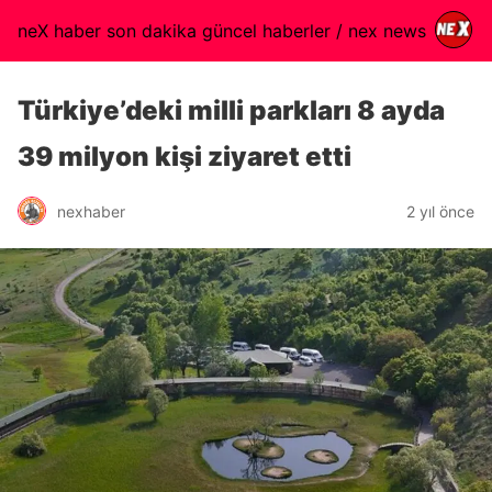
neX haber son dakika güncel haberler / nex news
Türkiye’deki milli parkları 8 ayda
39 milyon kişi ziyaret etti
nexhaber
2 yıl önce