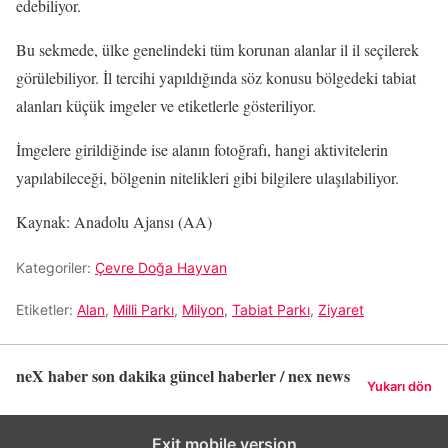
edebiliyor.
Bu sekmede, ülke genelindeki tüm korunan alanlar il il seçilerek
görülebiliyor. İl tercihi yapıldığında söz konusu bölgedeki tabiat
alanları küçük imgeler ve etiketlerle gösteriliyor.
İmgelere girildiğinde ise alanın fotoğrafı, hangi aktivitelerin
yapılabileceği, bölgenin nitelikleri gibi bilgilere ulaşılabiliyor.
Kaynak: Anadolu Ajansı (AA)
Kategoriler:
Çevre Doğa Hayvan
Etiketler:
Alan
,
Milli Parkı
,
Milyon
,
Tabiat Parkı
,
Ziyaret
neX haber son dakika güncel haberler / nex news
Yukarı dön
Exit mobile version