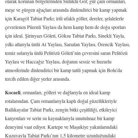
olarak korunan bölgelerinden Sülüklü Göl; gür çam ormanları,
meşe ve gürgen ağaçları arasında dinlendirici bir kamp yapmak
için Karagöl Tabiat Parkı; irili ufaklı göller, dereler, şelalelerle
çevrelenen Pürenli Yaylası da hem kamp hem de doğa sporları
için ideal. Şirinyazı Göleti, Göksu Tabiat Parkı, Sinekli Yayla,
yılkı atlarıyla ünlü At Yaylası, Sarıalan Yaylası, Örencik Yaylası,
temiz sularıyla ünlü Pelitözü Göleti’nin çevresini saran Pelitözü
Yaylası ve Haccağız Yaylası, doğanın sessiz ve huzurlu
atmosferinde dinlendirici bir kamp tatili yapmak için Bolu’da
tercih edilen diğer yerler arasında.
Kocaeli
, ormanları, gölleri ve dağlarıyla en ideal kamp
rotalarından. Çam ormanlarıyla kaplı doğal güzellikleriyle
Ballıkayalar Tabiat Parkı, zengin bitki çeşitliliği, etkileyici
kanyonları ve serin su kaynaklarıyla unutulmaz bir kamp
deneyimi vaat ediyor. Kartepe ve Maşukiye yakınlarındaki
Kuzuyayla Tabiat Parkı’nın 1,5 kilometre uzunluğundaki