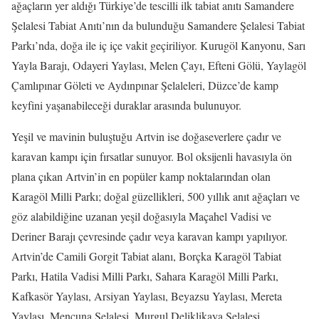
ağaçların yer aldığı Türkiye’de tescilli ilk tabiat anıtı Samandere
Şelalesi Tabiat Anıtı’nın da bulunduğu Samandere Şelalesi Tabiat
Parkı’nda, doğa ile iç içe vakit geçiriliyor. Kurugöl Kanyonu, Sarı
Yayla Barajı, Odayeri Yaylası, Melen Çayı, Efteni Gölü, Yaylagöl
Çamlıpınar Göleti ve Aydınpınar Şelaleleri, Düzce’de kamp
keyfini yaşanabileceği duraklar arasında bulunuyor.
Yeşil ve mavinin buluştuğu Artvin ise doğaseverlere çadır ve
karavan kampı için fırsatlar sunuyor. Bol oksijenli havasıyla ön
plana çıkan Artvin’in en popüler kamp noktalarından olan
Karagöl Milli Parkı; doğal güzellikleri, 500 yıllık anıt ağaçları ve
göz alabildiğine uzanan yeşil doğasıyla Maçahel Vadisi ve
Deriner Barajı çevresinde çadır veya karavan kampı yapılıyor.
Artvin’de Camili Gorgit Tabiat alanı, Borçka Karagöl Tabiat
Parkı, Hatila Vadisi Milli Parkı, Sahara Karagöl Milli Parkı,
Kafkasör Yaylası, Arsiyan Yaylası, Beyazsu Yaylası, Mereta
Yaylası, Mençuna Şelalesi, Murgul Deliklikaya Şelalesi,